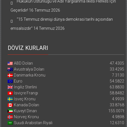
Hukukun Üstünlüğü ve Adil Yargılanma İlkesi Herkes İçin
Geçerlidir!
16 Temmuz 2026
“15 Temmuz direnişi dünya demokrasi tarihi açısından
emsalsizdir”
14 Temmuz 2026
DÖVİZ KURLARI
ABD Doları
47.4305
Avustralya Doları
33.4295
Danimarka Kronu
7.3130
Euro
54.5822
İngiliz Sterlini
63.8830
İsviçre Frangı
58.8482
İsveç Kronu
4.9939
Kanada Doları
33.8768
Kuveyt Dinarı
155.0078
Norveç Kronu
4.9898
Suudi Arabistan Riyali
12.6310