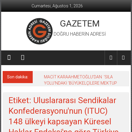
İçeriğe
Cumartesi, Ağustos 1, 2026
geç
GAZETEM
DOĞRU HABERİN ADRESİ
Son dakika:
MACİT KARAAHMETOĞLU’DAN ‘SILA
YOLU’NDAKİ ’BÜYÜKELÇİLERE MEKTUP
Etiket: Uluslararası Sendikalar
Konfederasyonu'nun (ITUC)
148 ülkeyi kapsayan Küresel