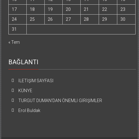
17
18
19
20
21
22
23
24
25
26
27
28
29
30
31
« Tem
BAĞLANTI
İLETİŞİM SAYFASI
KÜNYE
TURGUT DUMAN’DAN ÖNEMLİ GİRİŞİMLER
Erol Buldak