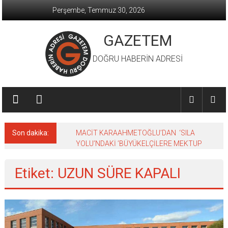
İçeriğe
Perşembe, Temmuz 30, 2026
geç
GAZETEM
DOĞRU HABERİN ADRESİ
Son dakika:
MACİT KARAAHMETOĞLU’DAN ‘SILA
YOLU’NDAKİ ’BÜYÜKELÇİLERE MEKTUP
Etiket: UZUN SÜRE KAPALI