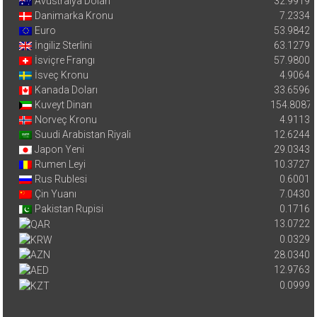
Avustralya Doları
32.9919
Danimarka Kronu
7.2334
Euro
53.9842
İngiliz Sterlini
63.1279
İsviçre Frangı
57.9800
İsveç Kronu
4.9064
Kanada Doları
33.6596
Kuveyt Dinarı
154.8087
Norveç Kronu
4.9113
Suudi Arabistan Riyali
12.6244
Japon Yeni
29.0343
Rumen Leyi
10.3727
Rus Rublesi
0.6001
Çin Yuanı
7.0430
Pakistan Rupisi
0.1716
13.0722
0.0329
28.0340
12.9763
0.0999