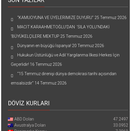
SON YAZILAR
“KAMUOYUNA VE ÜYELERİMİZE DUYURU”
25 Temmuz 2026
MACİT KARAAHMETOĞLU’DAN ‘SILA YOLU’NDAKİ
’BÜYÜKELÇİLERE MEKTUP
25 Temmuz 2026
Dünyanın en büyüğü İspanya!
20 Temmuz 2026
Hukukun Üstünlüğü ve Adil Yargılanma İlkesi Herkes İçin
Geçerlidir!
16 Temmuz 2026
“15 Temmuz direnişi dünya demokrasi tarihi açısından
emsalsizdir”
14 Temmuz 2026
DÖVİZ KURLARI
ABD Doları
47.2497
Avustralya Doları
33.0952