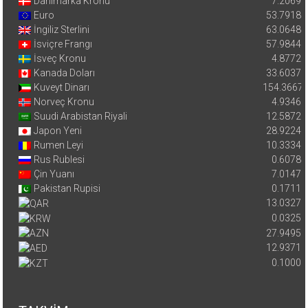
Danimarka Kronu
7.2069
Euro
53.7918
İngiliz Sterlini
63.0648
İsviçre Frangı
57.9844
İsveç Kronu
4.8772
Kanada Doları
33.6037
Kuveyt Dinarı
154.3667
Norveç Kronu
4.9346
Suudi Arabistan Riyali
12.5872
Japon Yeni
28.9224
Rumen Leyi
10.3334
Rus Rublesi
0.6078
Çin Yuanı
7.0147
Pakistan Rupisi
0.1711
13.0327
0.0325
27.9495
12.9371
0.1000