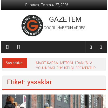
İçeriğe
Pazartesi, Temmuz 27, 2026
geç
GAZETEM
DOĞRU HABERİN ADRESİ
Son dakika:
MACİT KARAAHMETOĞLU’DAN ‘SILA
YOLU’NDAKİ ’BÜYÜKELÇİLERE MEKTUP
Etiket: yasaklar