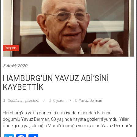
Yaşam
8 Aralık 2020
HAMBURG’UN YAVUZ ABİ’SİNİ
KAYBETTİK
Gönderen: gazetem
0 yorum
Yavuz Derman
Hamburg’da yakın dönemin ünlü işadamlarından İstanbul
doğumlu Yavuz Derman, 80 yaşında hayata gözlerini yumdu. Yıllar
önce genç yaştaki oğlu Murat’ı toprağa vermiş olan Yavuz Derman’ın