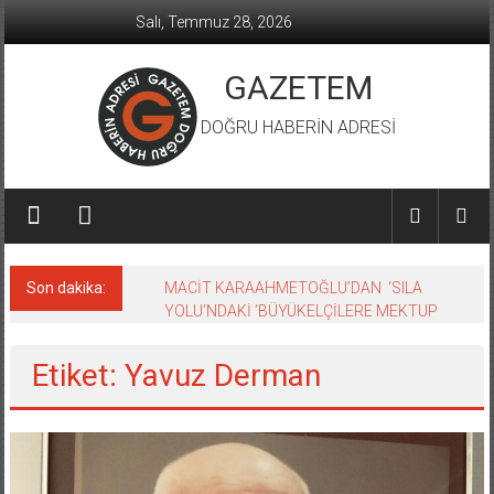
İçeriğe
Salı, Temmuz 28, 2026
geç
GAZETEM
DOĞRU HABERİN ADRESİ
Son dakika:
MACİT KARAAHMETOĞLU’DAN ‘SILA
YOLU’NDAKİ ’BÜYÜKELÇİLERE MEKTUP
Etiket: Yavuz Derman