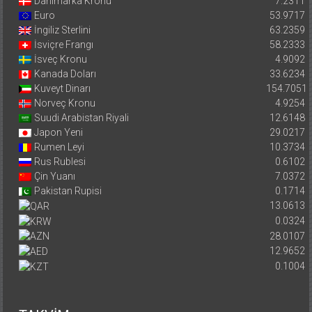
Danimarka Kronu
7.2311
Euro
53.9717
İngiliz Sterlini
63.2359
İsviçre Frangı
58.2333
İsveç Kronu
4.9092
Kanada Doları
33.6234
Kuveyt Dinarı
154.7051
Norveç Kronu
4.9254
Suudi Arabistan Riyali
12.6148
Japon Yeni
29.0217
Rumen Leyi
10.3734
Rus Rublesi
0.6102
Çin Yuanı
7.0372
Pakistan Rupisi
0.1714
13.0613
0.0324
28.0107
12.9652
0.1004