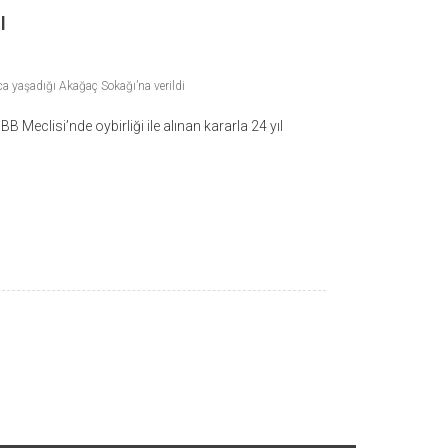
ı
nca yaşadığı Akağaç Sokağı’na verildi
B Meclisi’nde oybirliği ile alınan kararla 24 yıl