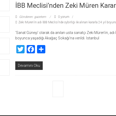
İBB Meclisi’nden Zeki Müren Karar
Gönderen: gazetem
0 yorum
Zeki Müren’in adı İBB Meclisi’nde oybirliği ile alınan kararla 24 yıl boyu
‘Sanat Güneşi’ olarak da anılan usta sanatçı Zeki Müren’in, adı İB
boyunca yaşadığı Akağaç Sokağı’na verildi. İstanbul
Twitter
Facebook
Share
Devamını Oku