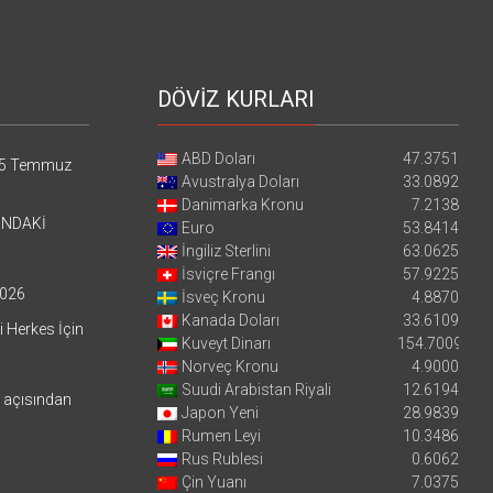
DÖVİZ KURLARI
ABD Doları
47.3751
5 Temmuz
Avustralya Doları
33.0892
Danimarka Kronu
7.2138
’NDAKİ
Euro
53.8414
İngiliz Sterlini
63.0625
İsviçre Frangı
57.9225
026
İsveç Kronu
4.8870
Kanada Doları
33.6109
i Herkes İçin
Kuveyt Dinarı
154.7009
Norveç Kronu
4.9000
Suudi Arabistan Riyali
12.6194
i açısından
Japon Yeni
28.9839
Rumen Leyi
10.3486
Rus Rublesi
0.6062
Çin Yuanı
7.0375