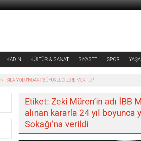
KADIN
KÜLTÜR & SANAT
SİYASET
SPOR
YAŞ
 ‘SILA YOLU’NDAKİ ’BÜYÜKELÇİLERE MEKTUP
Etiket: Zeki Müren’in adı İBB Me
alınan kararla 24 yıl boyunca
Sokağı’na verildi