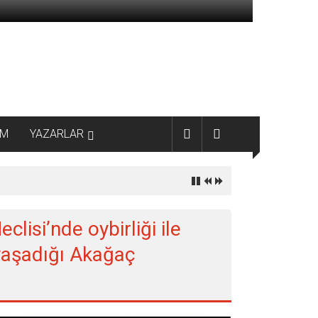
AM
YAZARLAR
clisi’nde oybirliği ile
 yaşadığı Akağaç