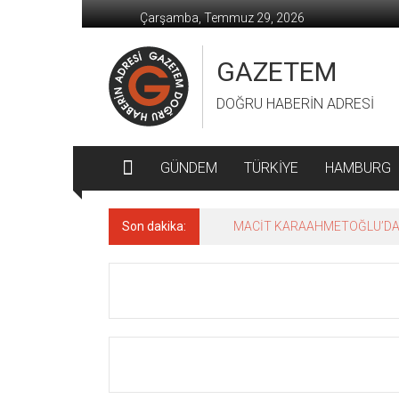
İçeriğe
Çarşamba, Temmuz 29, 2026
geç
GAZETEM
DOĞRU HABERİN ADRESİ
GÜNDEM
TÜRKİYE
HAMBURG
Son dakika:
MACİT KARAAHMETOĞLU’DAN