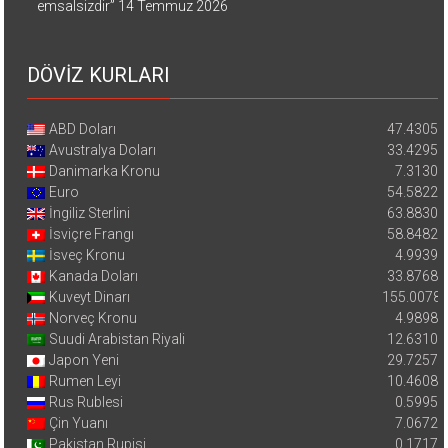
emsalsizdir”
14 Temmuz 2026
DÖVİZ KURLARI
ABD Doları
47.4305
Avustralya Doları
33.4295
Danimarka Kronu
7.3130
Euro
54.5822
İngiliz Sterlini
63.8830
İsviçre Frangı
58.8482
İsveç Kronu
4.9939
Kanada Doları
33.8768
Kuveyt Dinarı
155.0078
Norveç Kronu
4.9898
Suudi Arabistan Riyali
12.6310
Japon Yeni
29.7257
Rumen Leyi
10.4608
Rus Rublesi
0.5995
Çin Yuanı
7.0672
Pakistan Rupisi
0.1717