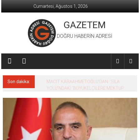
İçeriğe
Cumartesi, Ağustos 1, 2026
geç
GAZETEM
DOĞRU HABERİN ADRESİ
Son dakika:
MACİT KARAAHMETOĞLU’DAN ‘SILA
YOLU’NDAKİ ’BÜYÜKELÇİLERE MEKTUP