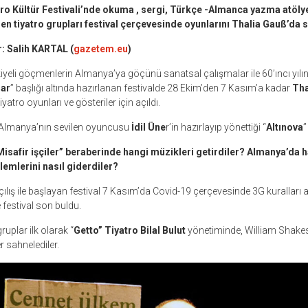
ro Kültür Festivali’nde okuma , sergi, Türkçe -Almanca yazma atöly
en tiyatro grupları festival çerçevesinde oyunlarını Thalia Gauß’da s
: Salih KARTAL (
gazetem.eu
)
iyeli göçmenlerin Almanya’ya göçünü sanatsal çalışmalar ile 60’ıncı yılı
ar
” başlığı altında hazırlanan festivalde 28 Ekim’den 7 Kasım’a kadar
Tha
yatro oyunları ve gösteriler için açıldı.
ü Almanya’nın sevilen oyuncusu
İdil Üne
r’in hazırlayıp yönettiği “
Altınova
”
isafir işçiler” beraberinde hangi müzikleri getirdiler? Almanya’da 
lemlerini nasıl giderdiler?
çılış ile başlayan festival 7 Kasım’da Covid-19 çerçevesinde 3G kuralları
 festival son buldu.
uplar ilk olarak “
Getto” Tiyatro Bilal Bulut
yönetiminde, William Shakes
r sahnelediler.