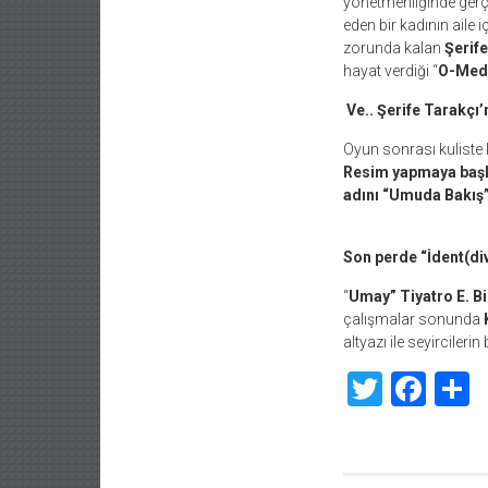
yönetmenliğinde gerç
eden bir kadının aile
zorunda kalan
Şerife
hayat verdiği “
O-Med
Ve.. Şerife Tarakçı’
Oyun sonrası kuliste 
Resim yapmaya başla
adını “Umuda Bakış
Son perde “İdent(dive
“
Umay” Tiyatro E. B
çalışmalar sonunda
altyazı ile seyircileri
Twitte
Fac
S