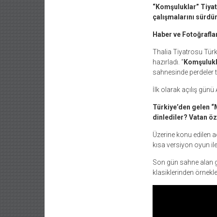
“Komşuluklar” Tiyat
çalışmalarını sürdür
Haber ve Fotoğraflar
Thalia Tiyatrosu Türk
hazırladı. “
Komşulukl
sahnesinde perdeler ti
İlk olarak açılış gün
Türkiye’den gelen “M
dinlediler? Vatan öz
Üzerine konu edilen a
kısa versiyon oyun ile
Son gün sahne alan gr
klasiklerinden örnekle