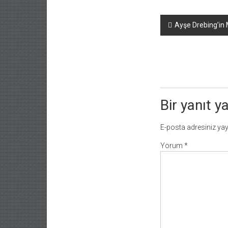
Yazı
Ayşe Drebing’in
dolaşımı
Bir yanıt y
E-posta adresiniz ya
Yorum
*