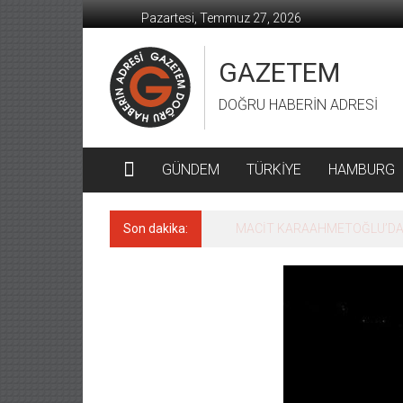
İçeriğe
Pazartesi, Temmuz 27, 2026
geç
GAZETEM
DOĞRU HABERİN ADRESİ
GÜNDEM
TÜRKİYE
HAMBURG
Son dakika:
MACİT KARAAHMETOĞLU’DAN