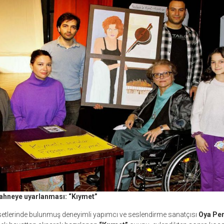
ahneye uyarlanması: “Kıymet”
 setlerinde bulunmuş deneyimli yapımcı ve seslendirme sanatçısı
Oya Per