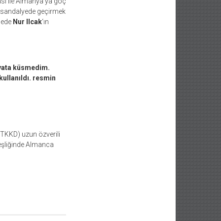
sı ile Almanya’ya göç
li sandalyede geçirmek
nede
Nur Ilcak
‘ın
yata küsmedim.
ullanıldı. resmin
HTKKD) uzun özverili
 eşliğinde Almanca