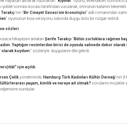
ek hayattan alınarak hazırlanan
“Kıymet”
oyunu, evlendikten sonra koca
 içi şiddet sonrası kocası tarafından vurularak, ömrünün kalanını tekerlek
 Tarakç
ı’nın “
Bir Cinayet Gecesi
‘
nin kronolojisi
” adlı romanından sah
ien
” oyununun kısa versiyonu salonda duygu dolu bir rüzgar estirdi.
nın sözleri
kısaca hikayesini anlatan
Şerife Tarakçı
“
Bütün zorluklara rağmen ha
dım. Yaptığım resimlerden birisi de oyunda sahnede dekor olarak k
” olarak koydum
.” sözleriyle duygularını dile getirdi.
rs)ität” için açıldı
irsen Çelik
yönetiminde,
Hamburg Türk Kadınları Kültür Derneğ
i’nin (
Kültürlerarası yaşam, kimlik ve nereye ait olmak?
sorularını müzikler
n beğenisine sundular.
r
ebook
hare