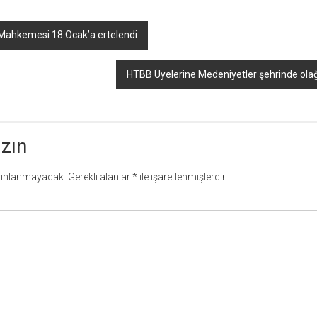
 Mahkemesi 18 Ocak’a ertelendi
HTBB Üyelerine Medeniyetler şehrinde ola
azın
yınlanmayacak.
Gerekli alanlar
*
ile işaretlenmişlerdir