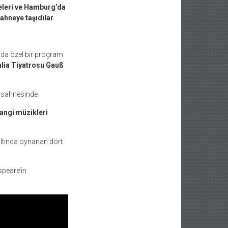
eleri ve Hamburg’da
ahneye taşıdılar.
nda özel bir program
lia
Tiyatrosu Gauß
 sahnesinde
hangi müzikleri
 altında oynanan dört
peare’in