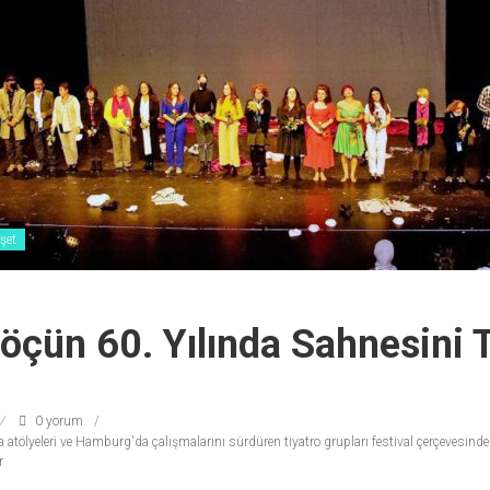
şet
öçün 60. Yılında Sahnesini 
0 yorum
tölyeleri ve Hamburg'da çalışmalarını sürdüren tiyatro grupları festival çerçevesinde 
r