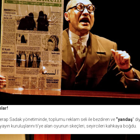
lar!
rap Sadak yönetiminde, toplumu reklam seli ile bezdiren ve
“yandaş
” di
ayın kuruluşlarını ti’ye alan oyunun skeçleri, seyircileri kahkaya boğdu.