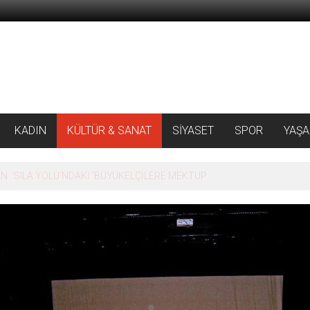
KADIN
KÜLTÜR & SANAT
SİYASET
SPOR
YAŞ
 ‘SILA YOLU’NDAKİ ’BÜYÜKELÇİLERE MEKTUP