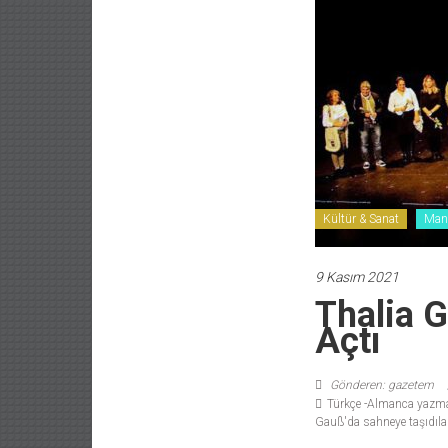
Kültür & Sanat
Man
9 Kasım 2021
Thalia G
Açtı
Gönderen: gazetem
Türkçe -Almanca yazma a
Gauß'da sahneye taşıdıla