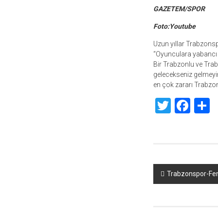
GAZETEM/SPOR
Foto:Youtube
Uzun yıllar Trabzonsp
“Oyunculara yabancı m
Bir Trabzonlu ve Tra
gelecekseniz gelmeyin
en çok zararı Trabzons
Twitte
Fac
S
Yazı
Trabzonspor-Fene
dolaşımı