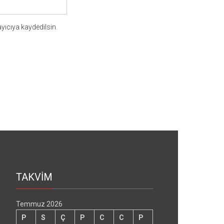
yıcıya kaydedilsin.
TAKVİM
Temmuz 2026
P
S
Ç
P
C
C
P