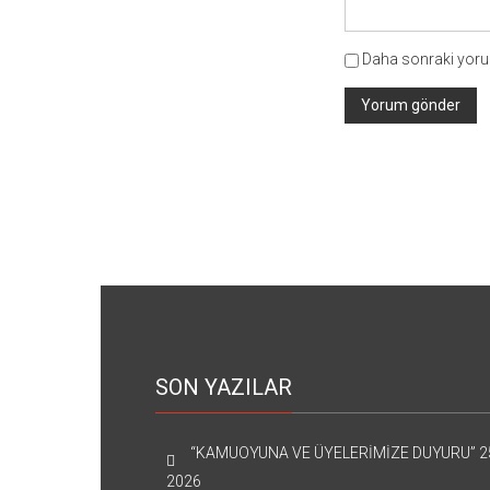
Daha sonraki yorum
SON YAZILAR
“KAMUOYUNA VE ÜYELERİMİZE DUYURU”
2
2026