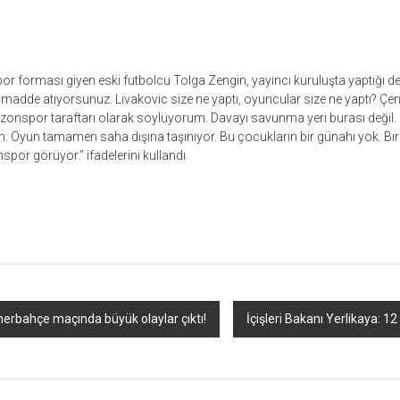
or forması giyen eski futbolcu Tolga Zengin, yayıncı kuruluşta yaptığı d
adde atıyorsunuz. Livakovic size ne yaptı, oyuncular size ne yaptı? Çe
bzonspor taraftarı olarak söylüyorum. Davayı savunma yeri burası değil
. Oyun tamamen saha dışına taşınıyor. Bu çocukların bir günahı yok. Bıra
por görüyor.” ifadelerini kullandı.
r
ebook
hare
rbahçe maçında büyük olaylar çıktı!
İçişleri Bakanı Yerlikaya: 12