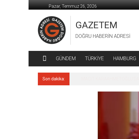
İçeriğe
Pazar, Temmuz 26, 2026
geç
GAZETEM
DOĞRU HABERİN ADRESİ
GÜNDEM
TÜRKİYE
HAMBURG
Son dakika:
MACİT KARAAHMETOĞLU’DAN