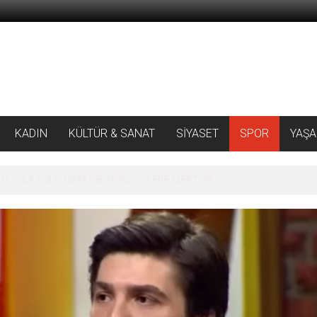
KADIN
KÜLTÜR & SANAT
SİYASET
SPOR
YAŞ
 ‘SILA YOLU’NDAKİ ’BÜYÜKELÇİLERE MEKTUP