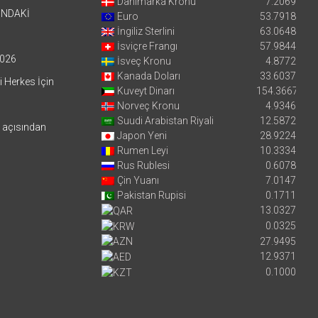
Danimarka Kronu
7.2069
’NDAKİ
Euro
53.7918
İngiliz Sterlini
63.0648
İsviçre Frangı
57.9844
026
İsveç Kronu
4.8772
Kanada Doları
33.6037
i Herkes İçin
Kuveyt Dinarı
154.3667
Norveç Kronu
4.9346
Suudi Arabistan Riyali
12.5872
i açısından
Japon Yeni
28.9224
Rumen Leyi
10.3334
Rus Rublesi
0.6078
Çin Yuanı
7.0147
Pakistan Rupisi
0.1711
13.0327
0.0325
27.9495
12.9371
0.1000