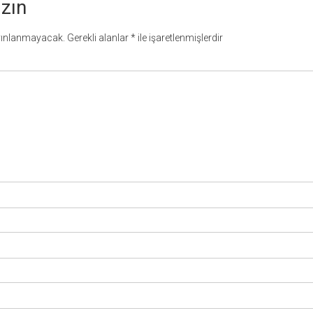
azın
yınlanmayacak.
Gerekli alanlar
*
ile işaretlenmişlerdir