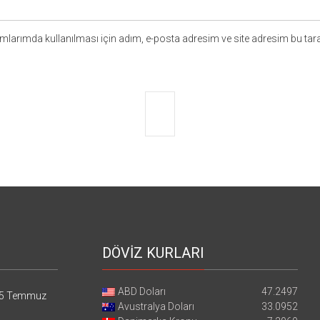
larımda kullanılması için adım, e-posta adresim ve site adresim bu tara
DÖVİZ KURLARI
ABD Doları
47.2497
5 Temmuz
Avustralya Doları
33.0952