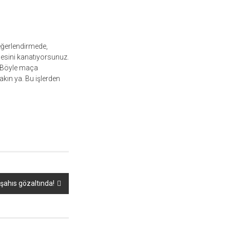
eğerlendirmede,
nesini kanatıyorsunuz.
. Böyle maça
kın ya. Bu işlerden
 şahıs gözaltında!