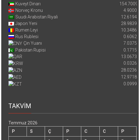
Kuveyt Dinarı
154.7009
Norveç Kronu
4.9000
Suudi Arabistan Riyali
12.6194
Japon Yeni
28.9839
Rumen Leyi
10.3486
Rus Rublesi
0.6062
Çin Yuanı
7.0375
Pakistan Rupisi
0.1715
13.0673
0.0326
28.0236
12.9718
0.0999
TAKVİM
Temmuz 2026
P
S
Ç
P
C
C
P