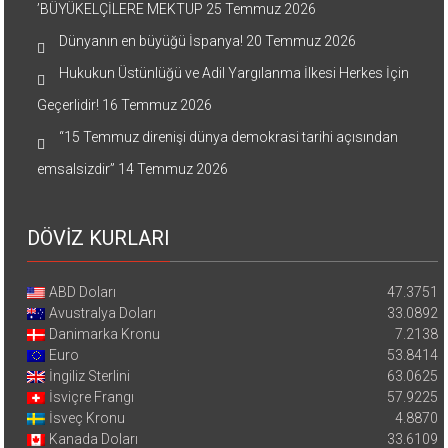
’BÜYÜKELÇİLERE MEKTUP
25 Temmuz 2026
Dünyanın en büyüğü İspanya!
20 Temmuz 2026
Hukukun Üstünlüğü ve Adil Yargılanma İlkesi Herkes İçin
Geçerlidir!
16 Temmuz 2026
“15 Temmuz direnişi dünya demokrasi tarihi açısından
emsalsizdir”
14 Temmuz 2026
DÖVİZ KURLARI
ABD Doları
47.3751
Avustralya Doları
33.0892
Danimarka Kronu
7.2138
Euro
53.8414
İngiliz Sterlini
63.0625
İsviçre Frangı
57.9225
İsveç Kronu
4.8870
Kanada Doları
33.6109