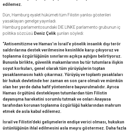
edilemez.
Dün, Hamburg eyalet hükümeti tüm Filistin yanlısı gösterileri
yasaklayan genelge yayınladı.
Hamburg parlamentosundaki DIE LINKE parlamento grubunun iç
politika sözcüsü
Deniz Çelik
şunları söyledi:
“Antisemitizme ve Hamas’ın İsrail’e yönelik insanlık dışı terör
saldırılarına destek verilmesine kesinlikle karşı çıkıyoruz ve
toplanma özgürlüğünün sınırlarını açıkça aştığını belirtiyoruz.
Bununla birlikte, güvenlik makamlarının bu tür tutumlara ilişkin
soyut korkuları, genel olarak tüm yürüyüşlerin toptan
yasaklanmasını haklı çıkarmaz. Yürüyüş ve toplantı yasaklaları
bir hukuk devletinde her zaman en son çare olmalı ve mümkün
olan her yerde daha hafif yöntemlere başvurulmalıdır. Ayrıca
Hamas örgütünü destekleyen tutumlardan tüm Filistin
dayanışma hareketini sorumlu tutmak ve onları Anayasa
tarafından korunan toplanma özgürlüğü haklarından mahrum
etmek de asla kabul edilemez.
İsrail ve Filistin’deki gelişmelerin endişe verici olması, hukukun
üstünlüğünün ihlal edilmesini asla meşru göstermez. Daha fazla