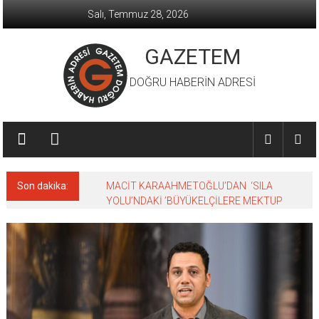
İçeriğe
Salı, Temmuz 28, 2026
geç
GAZETEM
DOĞRU HABERİN ADRESİ
Son dakika:
MACİT KARAAHMETOĞLU’DAN ‘SILA
YOLU’NDAKİ ’BÜYÜKELÇİLERE MEKTUP