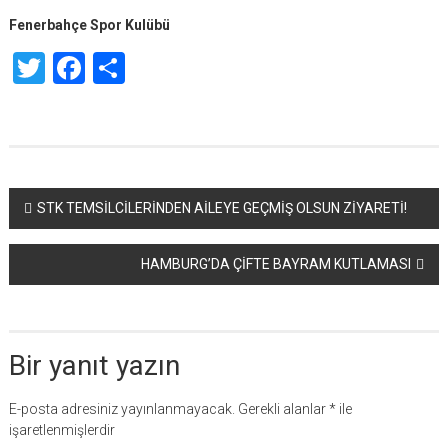
Fenerbahçe Spor Kulübü
Twitter
Facebook
Share
Yazı
STK TEMSİLCİLERİNDEN AİLEYE GEÇMİŞ OLSUN ZİYARETİ!
dolaşımı
HAMBURG’DA ÇİFTE BAYRAM KUTLAMASI
Bir yanıt yazın
E-posta adresiniz yayınlanmayacak.
Gerekli alanlar
*
ile
işaretlenmişlerdir