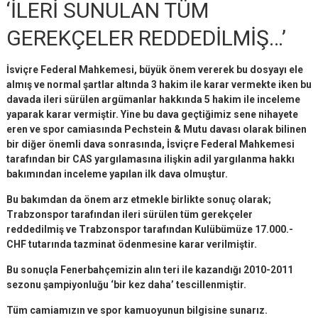
‘İLERİ SUNULAN TÜM
GEREKÇELER REDDEDİLMİŞ…’
İsviçre Federal Mahkemesi, büyük önem vererek bu dosyayı ele
almış ve normal şartlar altında 3 hakim ile karar vermekte iken bu
davada ileri sürülen argümanlar hakkında 5 hakim ile inceleme
yaparak karar vermiştir. Yine bu dava geçtiğimiz sene nihayete
eren ve spor camiasında Pechstein & Mutu davası olarak bilinen
bir diğer önemli dava sonrasında, İsviçre Federal Mahkemesi
tarafından bir CAS yargılamasına ilişkin adil yargılanma hakkı
bakımından inceleme yapılan ilk dava olmuştur.
Bu bakımdan da önem arz etmekle birlikte sonuç olarak;
Trabzonspor tarafından ileri sürülen tüm gerekçeler
reddedilmiş ve Trabzonspor tarafından Kulübümüze 17.000.-
CHF tutarında tazminat ödenmesine karar verilmiştir.
Bu sonuçla Fenerbahçemizin alın teri ile kazandığı 2010-2011
sezonu şampiyonluğu ‘bir kez daha’ tescillenmiştir.
Tüm camiamızın ve spor kamuoyunun bilgisine sunarız.