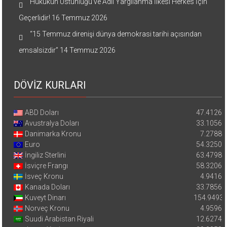
Hukukun Üstünlüğü ve Adil Yargılanma İlkesi Herkes İçin
Geçerlidir!
16 Temmuz 2026
“15 Temmuz direnişi dünya demokrasi tarihi açısından
emsalsizdir”
14 Temmuz 2026
DÖVİZ KURLARI
ABD Doları
47.4126
Avustralya Doları
33.1056
Danimarka Kronu
7.2788
Euro
54.3250
İngiliz Sterlini
63.4798
İsviçre Frangı
58.3206
İsveç Kronu
4.9416
Kanada Doları
33.7856
Kuveyt Dinarı
154.9493
Norveç Kronu
4.9596
Suudi Arabistan Riyali
12.6274