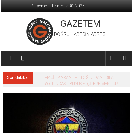
İçeriğe
Perşembe, Temmuz 30, 2026
geç
GAZETEM
DOĞRU HABERİN ADRESİ
Son dakika:
MACİT KARAAHMETOĞLU’DAN ‘SILA
YOLU’NDAKİ ’BÜYÜKELÇİLERE MEKTUP