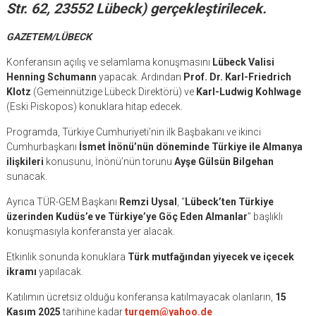
Str. 62, 23552 Lübeck) gerçekleştirilecek.
GAZETEM/LÜBECK
Konferansın açılış ve selamlama konuşmasını
Lübeck Valisi
Henning Schumann
yapacak. Ardından
Prof. Dr. Karl-Friedrich
Klotz
(Gemeinnützige Lübeck Direktörü) ve
Karl-Ludwig Kohlwage
(Eski Piskopos) konuklara hitap edecek.
Programda, Türkiye Cumhuriyeti’nin ilk Başbakanı ve ikinci
Cumhurbaşkanı
İsmet İnönü’nün döneminde Türkiye ile Almanya
ilişkileri
konusunu, İnönü’nün torunu
Ayşe Gülsün Bilgehan
sunacak.
Ayrıca TÜR-GEM Başkanı
Remzi Uysal
, “
Lübeck’ten Türkiye
üzerinden Kudüs’e ve Türkiye’ye Göç Eden Almanlar
” başlıklı
konuşmasıyla konferansta yer alacak.
Etkinlik sonunda konuklara
Türk mutfağından yiyecek ve içecek
ikramı
yapılacak.
Katılımın ücretsiz olduğu konferansa katılmayacak olanların,
15
Kasım 2025
tarihine kadar
turgem@yahoo.de