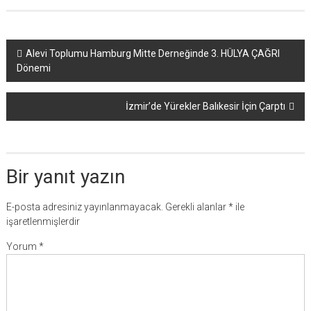
Yazı
Alevi Toplumu Hamburg Mitte Derneğinde 3. HÜLYA ÇAĞRI
Dönemi
dolaşımı
İzmir’de Yürekler Balıkesir İçin Çarptı
Bir yanıt yazın
E-posta adresiniz yayınlanmayacak.
Gerekli alanlar
*
ile
işaretlenmişlerdir
Yorum
*