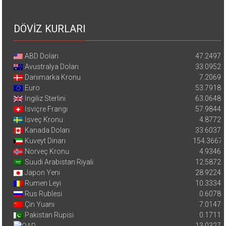
DÖVİZ KURLARI
ABD Doları
47.2497
Avustralya Doları
33.0952
Danimarka Kronu
7.2069
Euro
53.7918
İngiliz Sterlini
63.0648
İsviçre Frangı
57.9844
İsveç Kronu
4.8772
Kanada Doları
33.6037
Kuveyt Dinarı
154.3667
Norveç Kronu
4.9346
Suudi Arabistan Riyali
12.5872
Japon Yeni
28.9224
Rumen Leyi
10.3334
Rus Rublesi
0.6078
Çin Yuanı
7.0147
Pakistan Rupisi
0.1711
13.0327