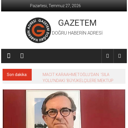
İçeriğe
Pazartesi, Temmuz 27, 2026
geç
GAZETEM
DOĞRU HABERİN ADRESİ
Son dakika:
MACİT KARAAHMETOĞLU’DAN ‘SILA
YOLU’NDAKİ ’BÜYÜKELÇİLERE MEKTUP