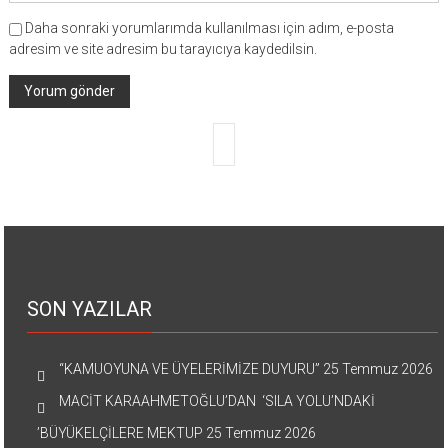
Daha sonraki yorumlarımda kullanılması için adım, e-posta
adresim ve site adresim bu tarayıcıya kaydedilsin.
SON YAZILAR
“KAMUOYUNA VE ÜYELERİMİZE DUYURU”
25 Temmuz 2026
MACİT KARAAHMETOĞLU’DAN ‘SILA YOLU’NDAKİ
’BÜYÜKELÇİLERE MEKTUP
25 Temmuz 2026