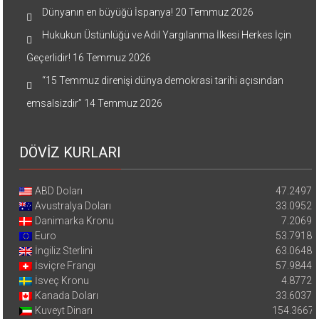
Dünyanın en büyüğü İspanya!
20 Temmuz 2026
Hukukun Üstünlüğü ve Adil Yargılanma İlkesi Herkes İçin
Geçerlidir!
16 Temmuz 2026
“15 Temmuz direnişi dünya demokrasi tarihi açısından
emsalsizdir”
14 Temmuz 2026
DÖVİZ KURLARI
ABD Doları
47.2497
Avustralya Doları
33.0952
Danimarka Kronu
7.2069
Euro
53.7918
İngiliz Sterlini
63.0648
İsviçre Frangı
57.9844
İsveç Kronu
4.8772
Kanada Doları
33.6037
Kuveyt Dinarı
154.3667