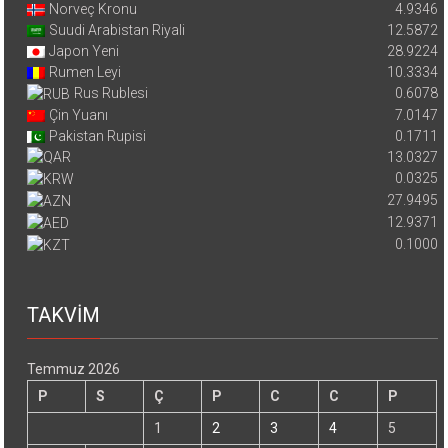
Norveç Kronu
4.9346
Suudi Arabistan Riyali
12.5872
Japon Yeni
28.9224
Rumen Leyi
10.3334
Rus Rublesi
0.6078
Çin Yuanı
7.0147
Pakistan Rupisi
0.1711
13.0327
0.0325
27.9495
12.9371
0.1000
TAKVİM
Temmuz 2026
P
S
Ç
P
C
C
P
1
2
3
4
5