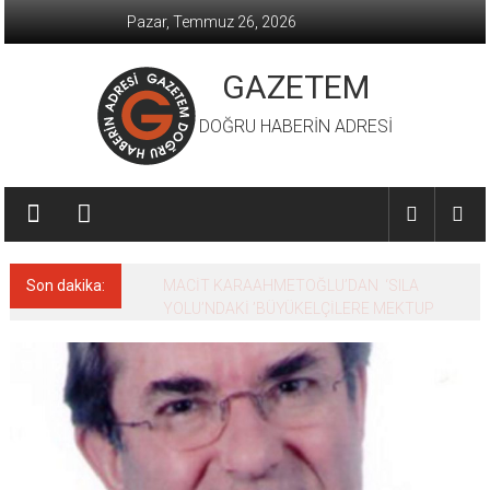
İçeriğe
Pazar, Temmuz 26, 2026
geç
GAZETEM
DOĞRU HABERİN ADRESİ
Son dakika:
MACİT KARAAHMETOĞLU’DAN ‘SILA
YOLU’NDAKİ ’BÜYÜKELÇİLERE MEKTUP