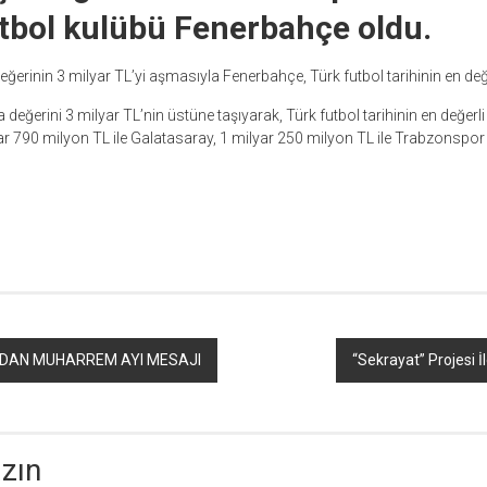
utbol kulübü Fenerbahçe oldu.
eğerinin 3 milyar TL’yi aşmasıyla Fenerbahçe, Türk futbol tarihinin en değ
eğerini 3 milyar TL’nin üstüne taşıyarak, Türk futbol tarihinin en değerli
ar 790 milyon TL ile Galatasaray, 1 milyar 250 milyon TL ile Trabzonspor 
r
ebook
hare
’DAN MUHARREM AYI MESAJI
“Sekrayat” Projesi İ
azın