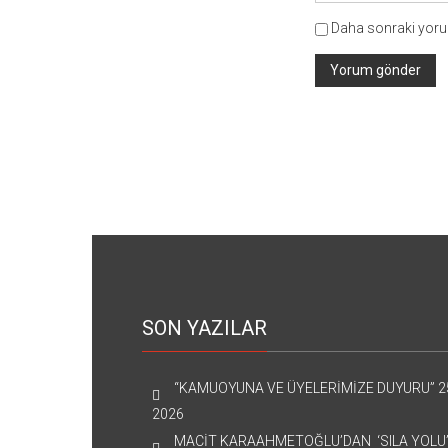
Daha sonraki yorum
SON YAZILAR
“KAMUOYUNA VE ÜYELERİMİZE DUYURU”
2
2026
MACİT KARAAHMETOĞLU’DAN ‘SILA YOLU