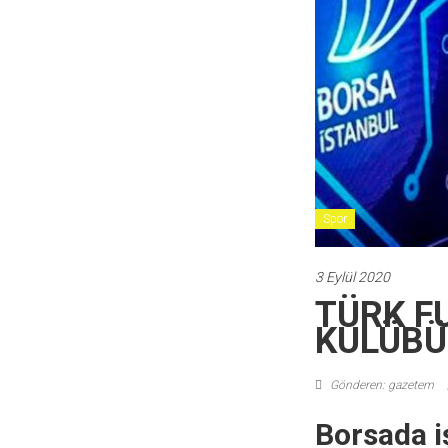
Spor
3 Eylül 2020
TÜRK F
KULÜBÜ
Gönderen: gazetem
Borsada i