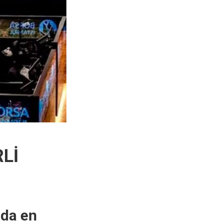
Lİ
nda en