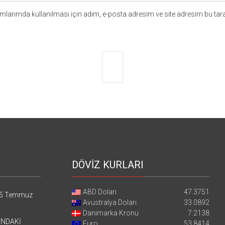
larımda kullanılması için adım, e-posta adresim ve site adresim bu tara
DÖVİZ KURLARI
ABD Doları
47.3751
5 Temmuz
Avustralya Doları
33.0892
Danimarka Kronu
7.2138
’NDAKİ
Euro
53.8414