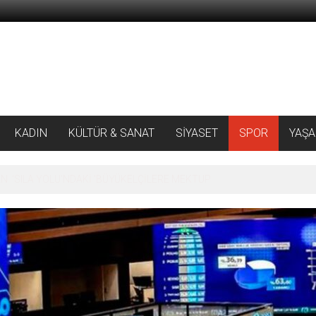
KADIN
KÜLTÜR & SANAT
SİYASET
SPOR
YAŞ
 ‘SILA YOLU’NDAKİ ’BÜYÜKELÇİLERE MEKTUP