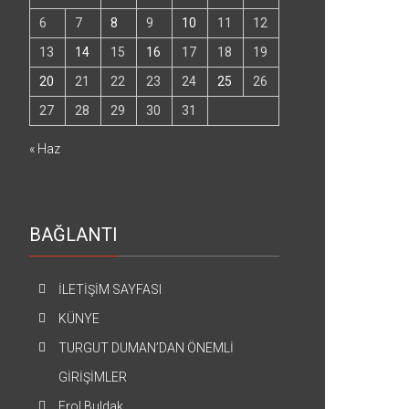
6
7
8
9
10
11
12
13
14
15
16
17
18
19
20
21
22
23
24
25
26
27
28
29
30
31
« Haz
BAĞLANTI
İLETİŞİM SAYFASI
KÜNYE
TURGUT DUMAN’DAN ÖNEMLİ
GİRİŞİMLER
Erol Buldak