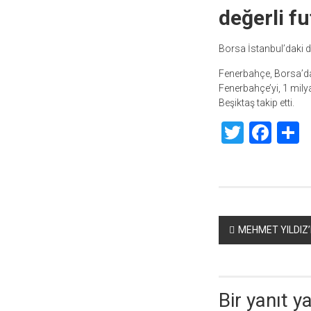
değerli f
Borsa İstanbul’daki d
Fenerbahçe, Borsa’da d
Fenerbahçe’yi, 1 mily
Beşiktaş takip etti.
Twitte
Fac
S
Yazı
MEHMET YILDIZ
dolaşımı
Bir yanıt y