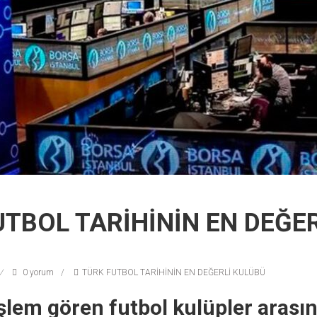
UTBOL TARİHİNİN EN DEĞER
0 yorum
TÜRK FUTBOL TARİHİNİN EN DEĞERLİ KULÜBÜ
şlem gören futbol kulüpler arası