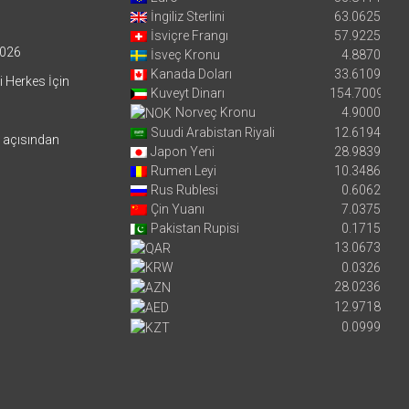
İngiliz Sterlini
63.0625
İsviçre Frangı
57.9225
026
İsveç Kronu
4.8870
Kanada Doları
33.6109
i Herkes İçin
Kuveyt Dinarı
154.7009
Norveç Kronu
4.9000
Suudi Arabistan Riyali
12.6194
i açısından
Japon Yeni
28.9839
Rumen Leyi
10.3486
Rus Rublesi
0.6062
Çin Yuanı
7.0375
Pakistan Rupisi
0.1715
13.0673
0.0326
28.0236
12.9718
0.0999