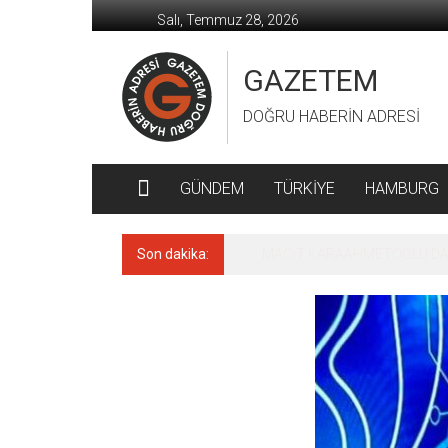
İçeriğe
Salı, Temmuz 28, 2026
geç
GAZETEM
DOĞRU HABERİN ADRESİ
GÜNDEM
TÜRKİYE
HAMBURG
Son dakika:
MACİT KARAAHMETOĞLU’DAN