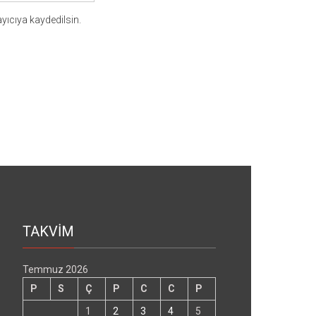
yıcıya kaydedilsin.
TAKVİM
Temmuz 2026
P
S
Ç
P
C
C
P
1
2
3
4
5