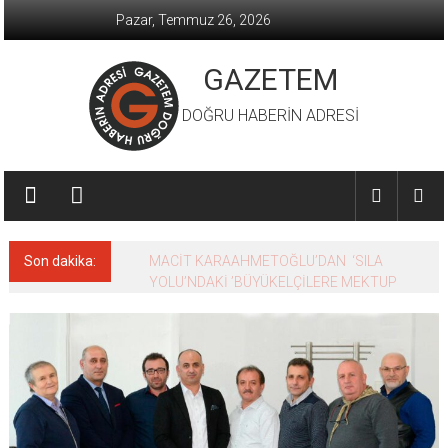
İçeriğe
Pazar, Temmuz 26, 2026
geç
GAZETEM
DOĞRU HABERİN ADRESİ
Son dakika:
MACİT KARAAHMETOĞLU’DAN ‘SILA
YOLU’NDAKİ ’BÜYÜKELÇİLERE MEKTUP