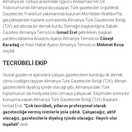
Almanya ile Türkiye arasındaki İşgücü Anlaşması’nın 59.
Yıldönümünde Almanya’da yaşayan Türk gazeteciler örgütlendi.
Gazeteciler, Frankfurt yakınlarında bulunan Mörfelden-Walldorf’ta
gerçekleştirilen toplantı sonrasında Almanya Türk Gazeteciler Birliği
(TJV) adı altında bir dernek kurdu. Derneğin başkanlığına Sabah
Gazetesi Almanya Temsilcisi
İsmail Erel
getirilirken, başkan
yardımcılıklarına Anadolu Ajansı Almanya Temsilcisi
Cüneyt
Karadağ
ve İhlas Haber Ajansı Almanya Temsilcisi
Mehmet Koca
seçildi.
TECRÜBELİ EKİP
Ulusal gazete ve ajanslara çalışan gazetecilerin kurduğu ilk dernek
olma özelliğini taşıyan Almanya Türk Gazeteciler Birliği (TJV), Alman
gazetecilerle diyalog içinde olacağı gibi, Almanya’daki Türk
toplumunun da medyada sesi olmaya çalışacak. Seçimden sonra bir
konuşma yapan Almanya Türk Gazeteciler Birliği (TJV) Başkanı
İsmail Erel,
“Çok tecrübeli, yıllarını profesyonel olarak
gazeteciliğe vermiş isimlerle yola çıktık. Çalışacağız, aktif
olacağız, gazetecilerle diyalog içinde olacağız. Hayırlı olur
inşallah”
dedi.