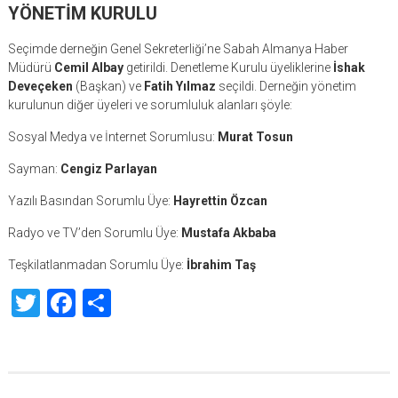
YÖNETİM KURULU
Seçimde derneğin Genel Sekreterliği’ne Sabah Almanya Haber
Müdürü
Cemil Albay
getirildi. Denetleme Kurulu üyeliklerine
İshak
Deveçeken
(Başkan) ve
Fatih Yılmaz
seçildi. Derneğin yönetim
kurulunun diğer üyeleri ve sorumluluk alanları şöyle:
Sosyal Medya ve İnternet Sorumlusu:
Murat Tosun
Sayman:
Cengiz Parlayan
Yazılı Basından Sorumlu Üye:
Hayrettin Özcan
Radyo ve TV’den Sorumlu Üye:
Mustafa Akbaba
Teşkilatlanmadan Sorumlu Üye:
İbrahim Taş
Twitter
Facebook
Share