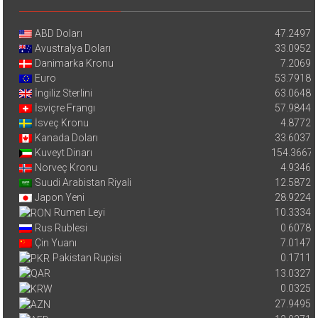
ABD Doları
47.2497
Avustralya Doları
33.0952
Danimarka Kronu
7.2069
Euro
53.7918
İngiliz Sterlini
63.0648
İsviçre Frangı
57.9844
İsveç Kronu
4.8772
Kanada Doları
33.6037
Kuveyt Dinarı
154.3667
Norveç Kronu
4.9346
Suudi Arabistan Riyali
12.5872
Japon Yeni
28.9224
Rumen Leyi
10.3334
Rus Rublesi
0.6078
Çin Yuanı
7.0147
Pakistan Rupisi
0.1711
13.0327
0.0325
27.9495