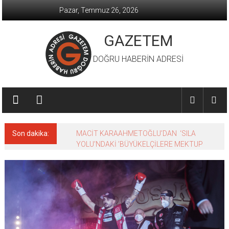
İçeriğe
Pazar, Temmuz 26, 2026
geç
GAZETEM
DOĞRU HABERİN ADRESİ
Son dakika:
MACİT KARAAHMETOĞLU’DAN ‘SILA
YOLU’NDAKİ ’BÜYÜKELÇİLERE MEKTUP