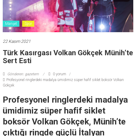
Manşet
Spor
22 Kasım 2021
Türk Kasırgası Volkan Gökçek Münih’te
Sert Esti
Gönderen: gazetem
0 yorum
Profesyonel ringlerdeki madalya ümidimiz süper hafif siklet boksör Volkan
Gökçek
Profesyonel ringlerdeki madalya
ümidimiz süper hafif siklet
boksör Volkan Gökçek, Münih’te
çıktığı ringde güçlü İtalyan