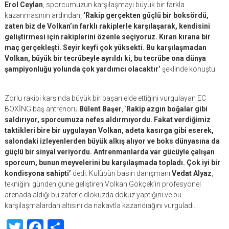
Erol Ceylan
, sporcumuzun karşılaşmayı büyük bir farkla
kazanmasının ardından,
‘Rakip gerçekten güçlü bir boksördü,
zaten biz de Volkan’ın farklı rakiplerle karşılaşarak, kendisini
geliştirmesi için rakiplerini özenle seçiyoruz. Kıran kırana bir
maç gerçekleşti. Seyir keyfi çok yüksekti. Bu karşılaşmadan
Volkan, büyük bir tecrübeyle ayrıldı ki, bu tecrübe ona dünya
şampiyonluğu yolunda çok yardımcı olacaktır’
şeklinde konuştu.
Zorlu rakibi karşında büyük bir başarı elde ettiğini vurgulayan EC
BOXİNG baş antrenörü
Bülent Başer
, ‘
Rakip azgın boğalar gibi
saldırıyor, sporcumuza nefes aldırmıyordu. Fakat verdiğimiz
taktikleri bire bir uygulayan Volkan, adeta kasırga gibi eserek,
salondaki izleyenlerden büyük alkış alıyor ve boks dünyasına da
güçlü bir sinyal veriyordu. Antrenmanlarda var gücüyle çalışan
sporcum, bunun meyvelerini bu karşılaşmada topladı. Çok iyi bir
kondisyona sahipti’
dedi. Kulübün basın danışmanı
Vedat Alyaz
,
tekniğini günden güne geliştiren Volkan Gökçek’in profesyonel
arenada aldığı bu zaferle dlokuzda dokuz yaptığını ve bu
karşılaşmalardan altısını da nakavtla kazandıağını vurguladı.
Twitter
Facebook
Share