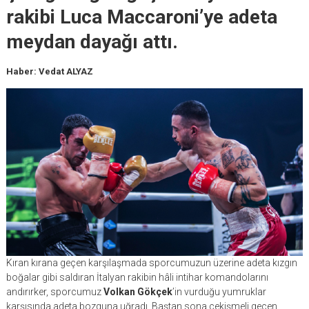
rakibi Luca Maccaroni’ye adeta
meydan dayağı attı.
Haber: Vedat ALYAZ
Kıran kırana geçen karşılaşmada sporcumuzun üzerine adeta kızgın
boğalar gibi saldıran İtalyan rakibin hâli intihar komandolarını
andırırker, sporcumuz
Volkan Gökçek
’in vurduğu yumruklar
karşısında adeta bozguna uğradı. Baştan sona çekişmeli geçen