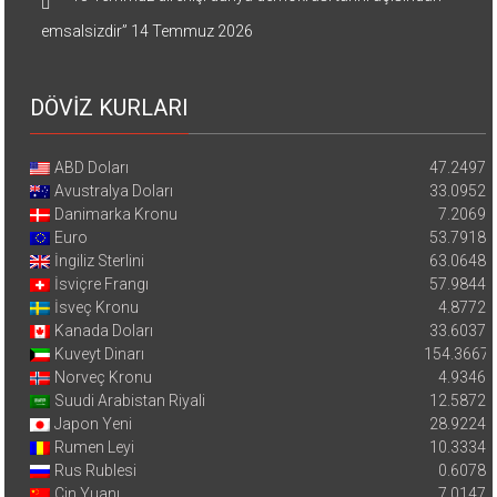
emsalsizdir”
14 Temmuz 2026
DÖVİZ KURLARI
ABD Doları
47.2497
Avustralya Doları
33.0952
Danimarka Kronu
7.2069
Euro
53.7918
İngiliz Sterlini
63.0648
İsviçre Frangı
57.9844
İsveç Kronu
4.8772
Kanada Doları
33.6037
Kuveyt Dinarı
154.3667
Norveç Kronu
4.9346
Suudi Arabistan Riyali
12.5872
Japon Yeni
28.9224
Rumen Leyi
10.3334
Rus Rublesi
0.6078
Çin Yuanı
7.0147