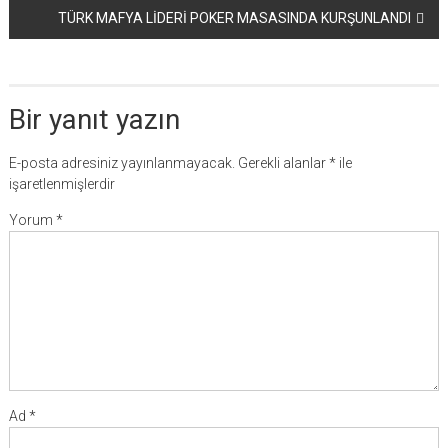
TÜRK MAFYA LİDERİ POKER MASASINDA KURŞUNLANDI
Bir yanıt yazın
E-posta adresiniz yayınlanmayacak.
Gerekli alanlar
*
ile
işaretlenmişlerdir
Yorum
*
Ad
*