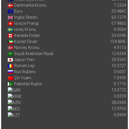
Danimarka Kronu
7.2334
Euro
53.9842
İngiliz Sterlini
63.1279
İsviçre Frangı
57.9800
İsveç Kronu
4.9064
Kanada Doları
33.6596
Kuveyt Dinarı
154.8087
Norveç Kronu
4.9113
Suudi Arabistan Riyali
12.6244
Japon Yeni
29.0343
Rumen Leyi
10.3727
Rus Rublesi
0.6001
Çin Yuanı
7.0430
Pakistan Rupisi
0.1716
13.0722
0.0329
28.0340
12.9763
0.0999