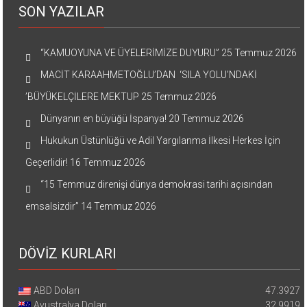
SON YAZILAR
“KAMUOYUNA VE ÜYELERİMİZE DUYURU”
25 Temmuz 2026
MACİT KARAAHMETOĞLU’DAN ‘SILA YOLU’NDAKİ
’BÜYÜKELÇİLERE MEKTUP
25 Temmuz 2026
Dünyanın en büyüğü İspanya!
20 Temmuz 2026
Hukukun Üstünlüğü ve Adil Yargılanma İlkesi Herkes İçin
Geçerlidir!
16 Temmuz 2026
“15 Temmuz direnişi dünya demokrasi tarihi açısından
emsalsizdir”
14 Temmuz 2026
DÖVİZ KURLARI
ABD Doları
47.3927
Avustralya Doları
32.9919