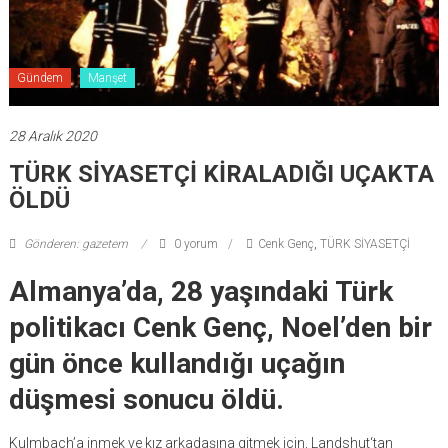
Gündem
Manşet
28 Aralık 2020
TÜRK SİYASETÇİ KİRALADIĞI UÇAKTA
ÖLDÜ
Gönderen: gazetem
0 yorum
Cenk Genç
,
TÜRK SİYASETÇİ
Almanya’da, 28 yaşındaki Türk
politikacı Cenk Genç, Noel’den bir
gün önce kullandığı uçağın
düşmesi sonucu öldü.
Kulmbach’a inmek ve kız arkadaşına gitmek için, Landshut‘tan