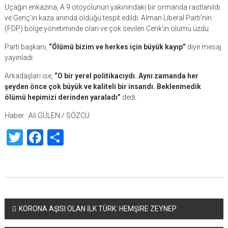
Uçağın enkazına, A 9 otoyolunun yakınındaki bir ormanda rastlanıldı
ve Genç’in kaza anında öldüğü tespit edildi. Alman Liberal Parti’nin
(FDP) bölge yönetiminde olan ve çok sevilen Cenk’in ölümü üzdü.
Parti başkanı,
“Ölümü bizim ve herkes için büyük kayıp”
diye mesaj
yayınladı.
Arkadaşları ise,
“O bir yerel politikacıydı. Aynı zamanda her
şeyden önce çok büyük ve kaliteli bir insandı. Beklenmedik
ölümü hepimizi derinden yaraladı”
dedi.
Haber : Ali GÜLEN / SÖZCÜ
Twitter
Facebook
Share
Yazı
KORONA AŞISI OLAN İLK TÜRK: HEMŞİRE ZEYNEP
dolaşımı