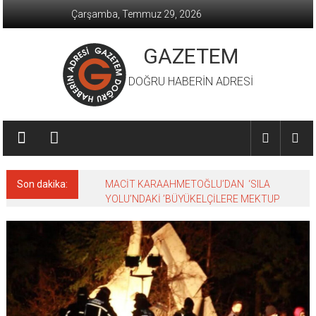
İçeriğe
Çarşamba, Temmuz 29, 2026
geç
GAZETEM
DOĞRU HABERİN ADRESİ
Son dakika:
MACİT KARAAHMETOĞLU’DAN ‘SILA
YOLU’NDAKİ ’BÜYÜKELÇİLERE MEKTUP