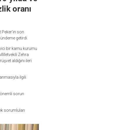
lik oranı
t Peker’in son
ündeme getirdi.
leyici bir kamu kurumu
lletvekili Zehra
vet aldığını ileri
nmasıyla ilgili
n önemli sorun
rek sorumluları