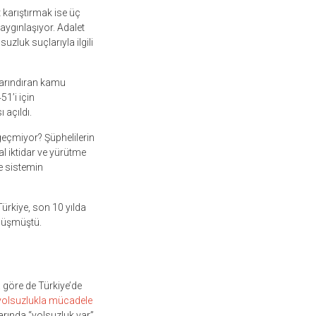
 karıştırmak ise üç
aygınlaşıyor. Adalet
suzluk suçlarıyla ilgili
barındıran kamu
51’i için
 açıldı.
geçmiyor? Şüphelilerin
l iktidar ve yürütme
e sistemin
Türkiye, son 10 yılda
 düşmüştü.
 göre de Türkiye’de
yolsuzlukla mücadele
rında “yolsuzluk var”