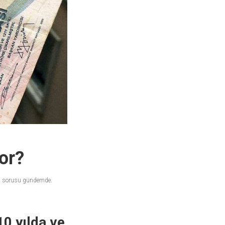
or?
u?" sorusu gündemde.
0 yılda ve