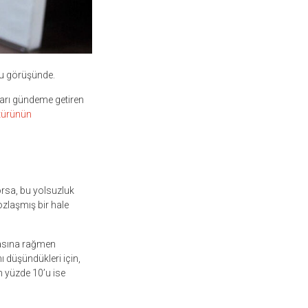
ğu görüşünde.
arı gündeme getiren
ltürünün
rsa, bu yolsuzluk
yozlaşmış bir hale
masına rağmen
 düşündükleri için,
n yüzde 10’u ise