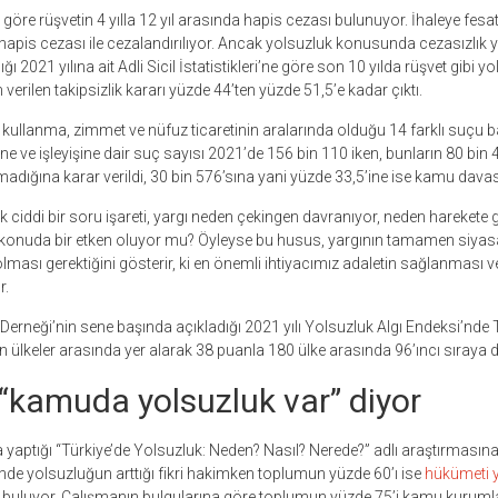
öre rüşvetin 4 yılla 12 yıl arasında hapis cezası bulunuyor. İhaleye fesat
 hapis cezası ile cezalandırılıyor. Ancak yolsuzluk konusunda cezasızlık y
ğı 2021 yılına ait Adli Sicil İstatistikleri’ne göre son 10 yılda rüşvet gibi yol
 verilen takipsizlik kararı yüzde 44’ten yüzde 51,5’e kadar çıktı.
 kullanma, zimmet ve nüfuz ticaretinin aralarında olduğu 14 farklı suçu 
ine ve işleyişine dair suç sayısı 2021’de 156 bin 110 iken, bunların 80 bin 4
dığına karar verildi, 30 bin 576’sına yani yüzde 33,5’ine ise kamu davası
 ciddi bir soru işareti, yargı neden çekingen davranıyor, neden harekete 
bu konuda bir etken oluyor mu? Öyleyse bu husus, yargının tamamen siyasa
ası gerektiğini gösterir, ki en önemli ihtiyacımız adaletin sağlanması v
r.
 Derneği’nin sene başında açıkladığı 2021 yılı Yolsuzluk Algı Endeksi’nde 
ülkeler arasında yer alarak 38 puanla 180 ülke arasında 96’ıncı sıraya
“kamuda yolsuzluk var” diyor
yaptığı “Türkiye’de Yolsuzluk: Neden? Nasıl? Nerede?” adlı araştırmasına
de yolsuzluğun arttığı fikri hakimken toplumun yüzde 60’ı ise
hükümeti 
buluyor. Çalışmanın bulgularına göre toplumun yüzde 75’i kamu kurumla