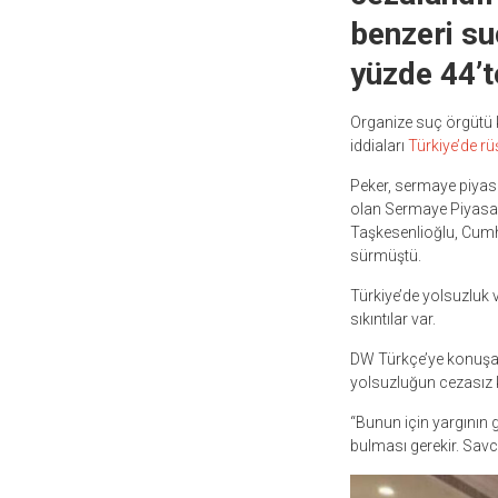
benzeri suç
yüzde 44’t
Organize suç örgütü k
iddiaları
Türkiye’de rüş
Peker, sermaye piyasal
olan Sermaye Piyasası
Taşkesenlioğlu, Cumhu
sürmüştü.
Türkiye’de yolsuzluk 
sıkıntılar var.
DW Türkçe’ye konuşan 
yolsuzluğun cezasız k
“Bunun için yargının g
bulması gerekir. Savcı