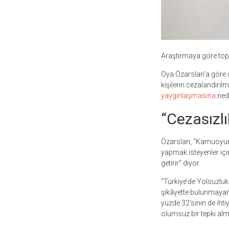
Araştırmaya göre top
Oya Özarslan’a göre 
kişilerin cezalandırıl
yaygınlaşmasına
ned
“Cezasızlık
Özarslan, “Kamuoyuna
yapmak isteyenler için
getirir” diyor.
“Türkiye’de Yolsuzluk
şikâyette bulunmayanl
yüzde 32’sinin de ihti
olumsuz bir tepki alm