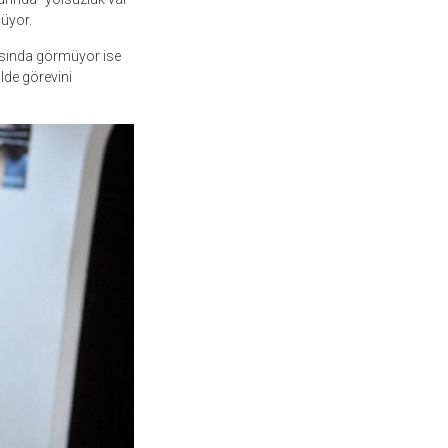
üyor.
asında görmüyor ise
lde görevini