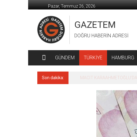
İçeriğe
Pazar, Temmuz 26, 2026
geç
GAZETEM
DOĞRU HABERİN ADRESİ
GÜNDEM
TÜRKİYE
HAMBURG
Son dakika:
MACİT KARAAHMETOĞLU’DAN