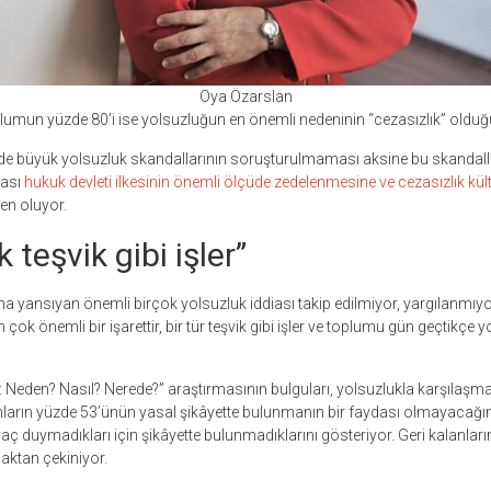
Oya Özarslan
lumun yüzde 80’i ise yolsuzluğun en önemli nedeninin “cezasızlık” oldu
de büyük yolsuzluk skandallarının soruşturulmaması aksine bu skandall
ması
hukuk devleti ilkesinin önemli ölçüde zedelenmesine ve cezasızlık kü
en oluyor.
 teşvik gibi işler”
 yansıyan önemli birçok yolsuzluk iddiası takip edilmiyor, yargılanmıyo
 çok önemli bir işarettir, bir tür teşvik gibi işler ve toplumu gün geçtikçe 
: Neden? Nasıl? Nerede?” araştırmasının bulguları, yolsuzlukla karşılaş
arın yüzde 53’ünün yasal şikâyette bulunmanın bir faydası olmayacağını
yaç duymadıkları için şikâyette bulunmadıklarını gösteriyor. Geri kalanları
aktan çekiniyor.