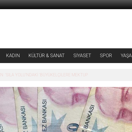
KADIN
KÜLTÜR & SANAT
SİYASET
SPOR
YAŞ
 ‘SILA YOLU’NDAKİ ’BÜYÜKELÇİLERE MEKTUP