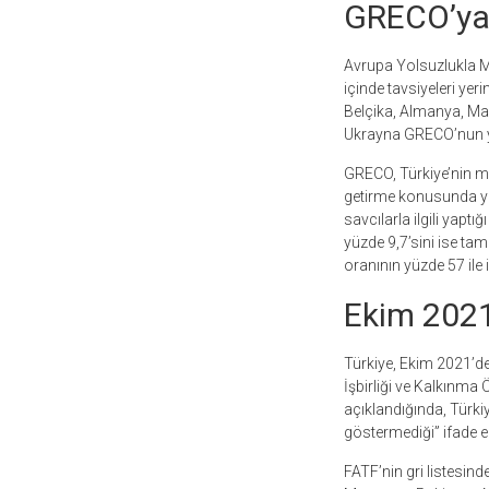
GRECO’ya 
Avrupa Yolsuzlukla M
içinde tavsiyeleri yer
Belçika, Almanya, M
Ukrayna GRECO’nun yol
GRECO, Türkiye’nin mil
getirme konusunda yet
savcılarla ilgili yaptı
yüzde 9,7’sini ise tam
oranının yüzde 57 ile 
Ekim 2021’
Türkiye, Ekim 2021’d
İşbirliği ve Kalkınma
açıklandığında, Türk
göstermediği” ifade ed
FATF’nin gri listesi