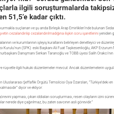
larla ilgili soruşturmalarda takipsiz
en 51,5’e kadar çıktı.
urmakla suçlanan ve şu anda Birleşik Arap Emirlikleri’nde bulunan Seda
vetin cezalandırılıp cezalandırılmadığına ilişkin soru işaretlerini
yeniden g
arının ve kurumlarının işleyiş kurallarını belirleyen denetleyici ve düzen
 Kurulu’nun (SPK) eski Başkanı Ali Fuat Tașkesenlioğlu, AKP Erzurum Mi
rbaşkanı Danışmanı Serkan Taranoğlu ve TOBB üyesi Salih Orakcı’nın rüş
ve rüşvetle ilgili hukuki düzenlemeler mevcut. Ancak düzenlemelerin uygula
Uluslararası Şeffaflık Örgütü Temsilcisi Oya Özarslan, “Türkiye’deki e
almasıdır” diyor ve ekliyor:
örevini yapması, çıkan iddiaları soruşturması, resen olayların izini süre
lar nerede diye çağırılmaz, bu zaten savcının asli görevidir.”