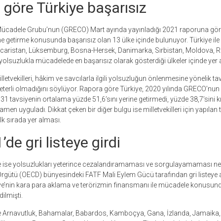
göre Türkiye başarısız
ücadele Grubu’nun (GRECO) Mart ayında yayınladığı 2021 raporuna göre 
ine getirme konusunda başarısız olan 13 ülke içinde bulunuyor. Türkiye ile 
acaristan, Lüksemburg, Bosna-Hersek, Danimarka, Sırbistan, Moldova, 
suzlukla mücadelede en başarısız olarak gösterdiği ülkeler içinde yer a
letvekilleri, hâkim ve savcılarla ilgili yolsuzluğun önlenmesine yönelik tav
erli olmadığını söylüyor. Rapora göre Türkiye, 2020 yılında GRECO’nun mi
ğı 31 tavsiyenin ortalama yüzde 51,6’sını yerine getirmedi, yüzde 38,7’sini k
amen uyguladı. Dikkat çeken bir diğer bulgu ise milletvekilleri için yapıl
ilk sırada yer alması.
de gri listeye girdi
e ise yolsuzlukları yeterince cezalandıramaması ve sorgulayamaması n
 Örgütü (OECD) bünyesindeki FATF Mali Eylem Gücü tarafından gri listeye a
iye’nin kara para aklama ve terörizmin finansmanı ile mücadele konusund
ilmişti.
nde Arnavutluk, Bahamalar, Babardos, Kamboçya, Gana, İzlanda, Jamaika,