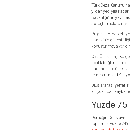
Türk Ceza Kanunu’na g
yıldan yedi yıla kadar
Bakanlığı’nın yayınladı
soruşturmalara ilişkin
Rüşvet, görevi kötüye
idaresinin güvenilirliğ
kovuşturmaya yer olma
Oya Özarslan, “Bu çok
politik bağlantıları 
gücünden bağımsız olm
temizlenmesidir” diyo
Uluslararası Şeffaflık
en çok puan kaybeden 
Yüzde 75 
Derneğin Ocak ayında 
toplumun yüzde 74’ün
konusunda başarısız