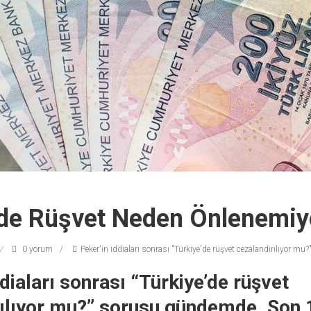
’de Rüşvet Neden Önlenemiy
0 yorum
Peker'in iddiaları sonrası "Türkiye'de rüşvet cezalandırılıyor m
ddiaları sonrası “Türkiye’de rüşvet
ılıyor mu?” sorusu gündemde. Son 1