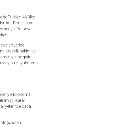
de Türkiye, 46 ülke
birlikte, Ermenistan,
Romanya, Polonya,
lıyor.
siyeleri yerine
lletvekili, hâkim ve
ısmen yerine getirdi,
an tavsiyelere uyulmama
edeniyle Ekonomik
lınmıştı. Karar
a “yeterince çaba
 Moğolistan,