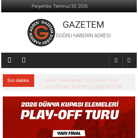
İçeriğe
Perşembe, Temmuz 30, 2026
geç
GAZETEM
DOĞRU HABERİN ADRESİ
Son dakika:
MACİT KARAAHMETOĞLU’DAN ‘SILA
YOLU’NDAKİ ’BÜYÜKELÇİLERE MEKTUP