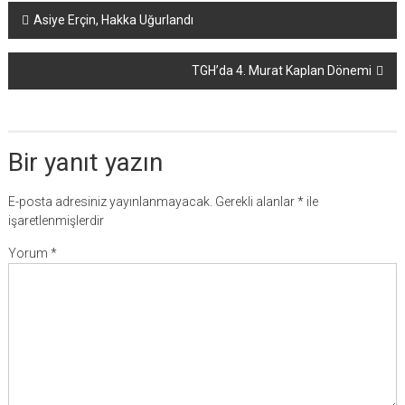
Yazı
Asiye Erçin, Hakka Uğurlandı
dolaşımı
TGH’da 4. Murat Kaplan Dönemi
Bir yanıt yazın
E-posta adresiniz yayınlanmayacak.
Gerekli alanlar
*
ile
işaretlenmişlerdir
Yorum
*