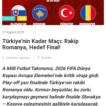
Manşet
Spor
21 Kasım 2025
Türkiye’nin Kader Maçı: Rakip
Romanya, Hedef Final!
Gönderen: gazetem
0 yorum
A Milli Futbol Takımımız, 2026 FIFA Dünya
Kupası Avrupa Elemeleri’nde kritik viraja girdi.
Play-off yarı finalinde Türkiye’nin rakibi
Romanya oldu. Kırmızı-beyazlılar, bu zorlu
karşılaşmayı geçmesi halinde finalde Slovakya
– Kosova eşleşmesinin galibiyle karşılaşacak.