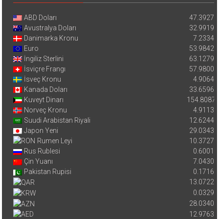
ABD Doları
47.3927
Avustralya Doları
32.9919
Danimarka Kronu
7.2334
Euro
53.9842
İngiliz Sterlini
63.1279
İsviçre Frangı
57.9800
İsveç Kronu
4.9064
Kanada Doları
33.6596
Kuveyt Dinarı
154.8087
Norveç Kronu
4.9113
Suudi Arabistan Riyali
12.6244
Japon Yeni
29.0343
Rumen Leyi
10.3727
Rus Rublesi
0.6001
Çin Yuanı
7.0430
Pakistan Rupisi
0.1716
13.0722
0.0329
28.0340
12.9763