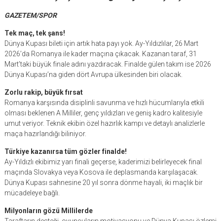
GAZETEM/SPOR
Tek maç, tek şans!
Dünya Kupası bileti için artık hata payı yok. Ay-Yıldızlılar, 26 Mart
2026’da Romanya ile kader maçına çıkacak. Kazanan taraf, 31
Mart’taki büyük finale adını yazdıracak. Finalde gülen takım ise 2026
Dünya Kupası’na giden dört Avrupa ülkesinden biri olacak.
Zorlu rakip, büyük fırsat
Romanya karşısında disiplinli savunma ve hızlı hücumlarıyla etkili
olması beklenen A Milliler, genç yıldızları ve geniş kadro kalitesiyle
umut veriyor. Teknik ekibin özel hazırlık kampı ve detaylı analizlerle
maça hazırlandığı biliniyor.
Türkiye kazanırsa tüm gözler finalde!
Ay-Yıldızlı ekibimiz yarı finali geçerse, kaderimizi belirleyecek final
maçında Slovakya veya Kosova ile deplasmanda karşılaşacak.
Dünya Kupası sahnesine 20 yıl sonra dönme hayali, iki maçlık bir
mücadeleye bağlı.
Milyonların gözü Millilerde
Taraftarın desteği, oyuncuların motivasyonu ve Dünya Kupası özlemi