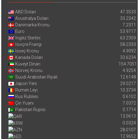
ABD Doları
47.3533
Avustralya Doları
33.2342
Danimarka Kronu
7.2311
Euro
53.9717
İngiliz Sterlini
63.2359
İsviçre Frangı
58.2333
İsveç Kronu
4.9092
Kanada Doları
33.6234
Kuveyt Dinarı
154.7051
Norveç Kronu
4.9254
Suudi Arabistan Riyali
12.6148
Japon Yeni
29.0217
Rumen Leyi
10.3734
Rus Rublesi
0.6102
Çin Yuanı
7.0372
Pakistan Rupisi
0.1714
13.0613
0.0324
28.0107
12.9652