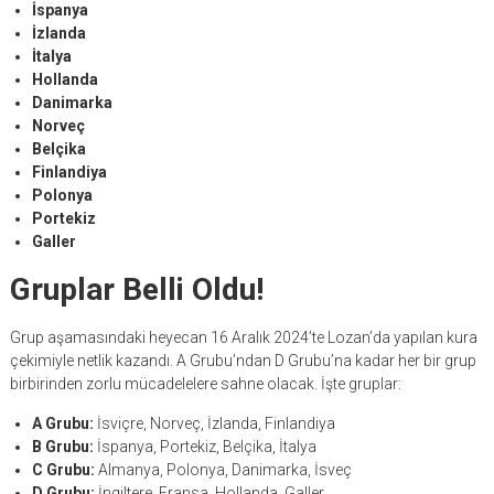
İspanya
İzlanda
İtalya
Hollanda
Danimarka
Norveç
Belçika
Finlandiya
Polonya
Portekiz
Galler
Gruplar Belli Oldu!
Grup aşamasındaki heyecan 16 Aralık 2024’te Lozan’da yapılan kura
çekimiyle netlik kazandı. A Grubu’ndan D Grubu’na kadar her bir grup
birbirinden zorlu mücadelelere sahne olacak. İşte gruplar:
A Grubu:
İsviçre, Norveç, İzlanda, Finlandiya
B Grubu:
İspanya, Portekiz, Belçika, İtalya
C Grubu:
Almanya, Polonya, Danimarka, İsveç
D Grubu:
İngiltere, Fransa, Hollanda, Galler