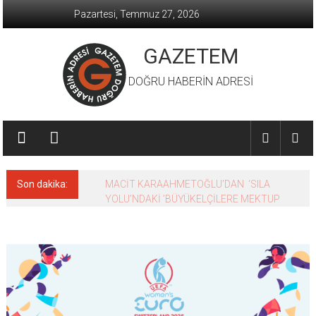
İçeriğe
Pazartesi, Temmuz 27, 2026
geç
GAZETEM
DOĞRU HABERİN ADRESİ
Son dakika:
MACİT KARAAHMETOĞLU’DAN ‘SILA
YOLU’NDAKİ ’BÜYÜKELÇİLERE MEKTUP