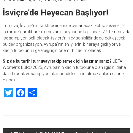
İsviçre’de Heyecan Başlıyor!
Turnuva, İsviçre’nin farklı şehirlerinde oynanacak. Futbolseverler, 2
Temmuz’dan itibaren turnuvanın büyüsüne kapılacak, 27 Temmuz’da
ise şampiyon belli olacak. İsviçre’nin ev sahipliğinde gerçekleşecek
bu dev organizasyon, Avrupa’nın en iyilerini bir araya getiriyor ve
kadın futbolunun geleceği için önemli bir adım olacak.
Siz de bu tarihi turnuvayı takip etmek için hazır mısınız?
UEFA
Women’s EURO 2025, Avrupa’nın kadın futboluna olan ilgisini daha
da artıracak ve şampiyonluk mücadelesi unutulmaz anlara sahne
olacak!
Twitter
Facebook
Share