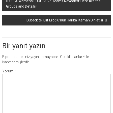
Yazı
UEFA Women’s EURO 2025 Teams Revealed: Here Are the
Groups and Details!
dolaşımı
Lübeck’te Elif Eroğlu’nun Harika Keman Dinletisi
Bir yanıt yazın
E-posta adresiniz yayınlanmayacak.
Gerekli alanlar
*
ile
işaretlenmişlerdir
Yorum
*