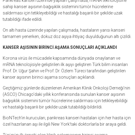
Pankreas kanseri üzerinde yapılan çalışmada, mRNA teknolojisine
sahip kanser aşısının bağışıklık sistemini tümör hücrelerine
saldırması için tetikleyebildiği ve hastalığı başarılı bir şekilde uzak
tutabildiği ifade edildi.
On altı hasta üzerinde yapılan çalışmada, hastaların yarısı kanseri
tamamen yenerken, dokuz doz aşıya ihtiyaç duyulduğunun altı çizildi.
KANSER AŞISININ BİRİNCİ AŞAMA SONUÇLARI AÇIKLANDI
Korona virüs ile mücadele kapsamında dünyada onaylanan ve
mRNA teknolojisiyle geliştirilen ilk aşıyı geliştiren Türk bilim insanları
Prof. Dr. Uğur Şahin ve Prof. Dr. Özlem Türeci tarafından geliştirilen
kanser aşısının birinci aşama sonuçları açıklandı.
Geçtiğimiz günlerde düzenlenen Amerikan Klinik Onkoloji Derneği’nin
(ASCO) Chicago’daki yıllık konferansında sunulan kanser aşısının
bağışıklık sistemini tümör hücrelerine saldırması için tetikleyebildiği
ve hastalığı başarılı bir şekilde uzak tutabildiği bildirildi.
BioNTech’in kurucuları, pankreas kanseri hastaları için her hasta için
özel hazırlanan aşı ile ilgili New York’taki doktorlarla bir araya geldi.