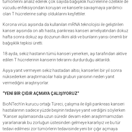
tümörlerini analiz ederek çok sayıda bağışıklık hücrelerine özellikle de
vücudu enfeksiyondan koruyan ve kanserle savaşmaya yardımcı
olan T hücrelerine sahip olduklarını keşfettiler.
Korona virüs aşısında da kullanılan mRNA teknolojisi ile geliştirilen
kanser aşısında on altı hasta, pankreas kanseri ameliyatından dokuz
hafta sonra dokuz aşı dozunun ilkini aldı ve bunların yarısı önemli bir
bağışıklık tepkisi üretti.
18 ayda, sekiz hastanın tümü kanseri yenerken, aşı tarafından aktive
edilen T hücrelerinin kanserin tekrarını durdurduğu aktarıldı.
Aşıya yanıt vermeyen sekiz hastadan altısı, kanserleri bir yıl sonra
nüksederken araştırmacılar hala grubun yarısının neden yanıt
vermediğini araştırıyorlar.
“YENİ BİR ÇIĞIR AÇMAYA ÇALIŞIYORUZ”
BioNTech’in kurucu ortağı Türeci, çalışma ile ilgili pankreas kanseri
hastalarının sadece yüzde beşinin tedaviye yanıt verdiğini söylerken
“Kanser aşılamasında uzun süredir devam eden araştırmamızdan
yararlanarak bu zorluğun üstesinden gelmeye kararlıyız ve bu tür
tedavi edilmesi zor tümörlerin tedavisinde yeni bir çığır açmaya