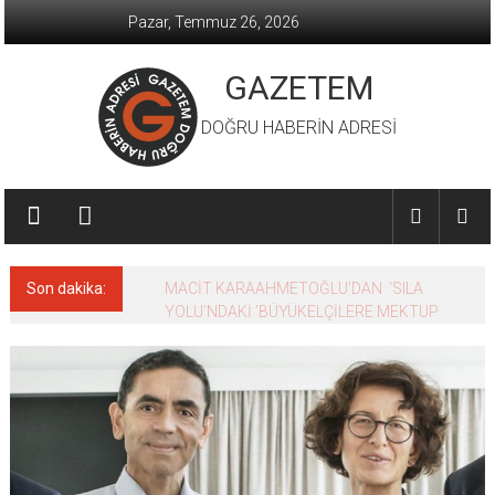
İçeriğe
Pazar, Temmuz 26, 2026
geç
GAZETEM
DOĞRU HABERİN ADRESİ
Son dakika:
MACİT KARAAHMETOĞLU’DAN ‘SILA
YOLU’NDAKİ ’BÜYÜKELÇİLERE MEKTUP