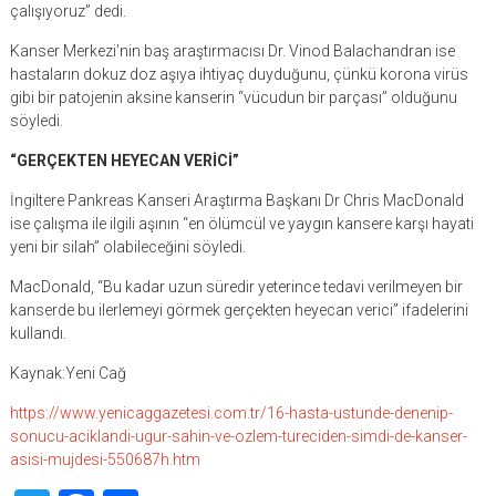
çalışıyoruz” dedi.
Kanser Merkezi’nin baş araştırmacısı Dr. Vinod Balachandran ise
hastaların dokuz doz aşıya ihtiyaç duyduğunu, çünkü korona virüs
gibi bir patojenin aksine kanserin “vücudun bir parçası” olduğunu
söyledi.
“GERÇEKTEN HEYECAN VERİCİ”
İngiltere Pankreas Kanseri Araştırma Başkanı Dr Chris MacDonald
ise çalışma ile ilgili aşının “en ölümcül ve yaygın kansere karşı hayati
yeni bir silah” olabileceğini söyledi.
MacDonald, “Bu kadar uzun süredir yeterince tedavi verilmeyen bir
kanserde bu ilerlemeyi görmek gerçekten heyecan verici” ifadelerini
kullandı.
Kaynak:Yeni Cağ
https://www.yenicaggazetesi.com.tr/16-hasta-ustunde-denenip-
sonucu-aciklandi-ugur-sahin-ve-ozlem-tureciden-simdi-de-kanser-
asisi-mujdesi-550687h.htm