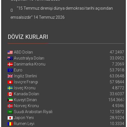
“15 Temmuz direnişi dünya demokrasi tarihi açısından
emsalsizdir”
14 Temmuz 2026
DÖVİZ KURLARI
ABD Doları
47.2497
Avustralya Doları
33.0952
Danimarka Kronu
7.2069
Euro
53.7918
İngiliz Sterlini
63.0648
İsviçre Frangı
57.9844
İsveç Kronu
4.8772
Kanada Doları
33.6037
Kuveyt Dinarı
154.3667
Norveç Kronu
4.9346
Suudi Arabistan Riyali
12.5872
Japon Yeni
28.9224
Rumen Leyi
10.3334