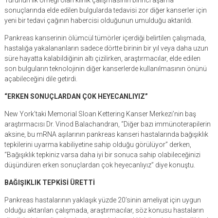
Türünün ilk örneği olan klinik çalışmasının birinci aşama
sonuçlarında elde edilen bulgularda tedavisi zor diğer kanserler için
yeni bir tedavi çağının habercisi olduğunun umulduğu aktarıldı.
Pankreas kanserinin ölümcül tümörler içerdiği belirtilen çalışmada,
hastalığa yakalananların sadece dörtte birinin bir yıl veya daha uzun
süre hayatta kalabildiğinin altı çizilirken, araştırmacılar, elde edilen
son bulguların teknolojinin diğer kanserlerde kullanılmasının önünü
açabileceğini dile getirdi.
“ERKEN SONUÇLARDAN ÇOK HEYECANLIYIZ”
New York’taki Memorial Sloan Kettering Kanser Merkezi’nin baş
araştırmacısı Dr. Vinod Balachandran, “Diğer bazı immünoterapilerin
aksine, bu mRNA aşılarının pankreas kanseri hastalarında bağışıklık
tepkilerini uyarma kabiliyetine sahip olduğu görülüyor” derken,
“Bağışıklık tepkiniz varsa daha iyi bir sonuca sahip olabileceğinizi
düşündüren erken sonuçlardan çok heyecanlıyız” diye konuştu.
BAĞIŞIKLIK TEPKİSİ ÜRETTİ
Pankreas hastalarının yaklaşık yüzde 20’sinin ameliyat için uygun
olduğu aktarılan çalışmada, araştırmacılar, söz konusu hastaların