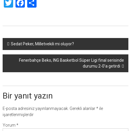
Twitter
Facebook
Share
Yazı
Sedat Peker, Milletvekili mi oluyor?
dolaşımı
Fenerbahçe Beko, ING Basketbol Süper Ligi final serisinde
durumu 2-0’a getirdi
Bir yanıt yazın
E-posta adresiniz yayınlanmayacak.
Gerekli alanlar
*
ile
işaretlenmişlerdir
Yorum
*