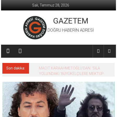
İçeriğe
Salı, Temmuz 28, 2026
geç
GAZETEM
DOĞRU HABERİN ADRESİ
Son dakika:
MACİT KARAAHMETOĞLU’DAN ‘SILA
YOLU’NDAKİ ’BÜYÜKELÇİLERE MEKTUP