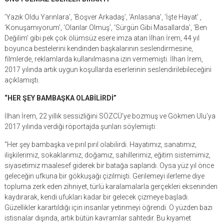
‘Yazık Oldu Yarınlara’, ‘Boşver Arkadaş’, ‘Anlasana’, ‘İşte Hayat’ ,
‘Konuşamıyorum’, ‘Olanlar Olmuş’, ‘Sürgün Gibi Masallarda’, ‘Ben
Değilim’ gibi pek çok ölümsüz esere imza atan İlhan İrem, 44 yıl
boyunca bestelerini kendinden başkalarının seslendirmesine,
filmlerde, reklamlarda kullanılmasına izin vermemişti. İlhan İrem,
2017 yılında artık uygun koşullarda eserlerinin seslendirilebileceğini
açıklamıştı.
“HER ŞEY BAMBAŞKA OLABİLİRDİ”
İlhan İrem, 22 yıllık sessizliğini SÖZCÜ’ye bozmuş ve Gökmen Ulu’ya
2017 yılında verdiği röportajda şunları söylemişti:
“Her şey bambaşka ve pırıl pırıl olabilirdi. Hayatımız, sanatımız,
ilişkilerimiz, sokaklarımız, doğamız, sahillerimiz, eğitim sistemimiz,
siyasetimiz maalesef giderek bir batağa saplandı. Oysa yüz yıl önce
geleceğin ufkuna bir gökkuşağı çizilmişti. Gerilemeyi ilerleme diye
topluma zerk eden zihniyet, türlü karalamalarla gerçekleri ekseninden
kaydırarak, kendi ufukları kadar bir gelecek çizmeye başladı.
Güzellikler karartıldığı için insanlar yetinmeyi öğrendi. O yüzden bazı
istisnalar dışında, artık bütün kavramlar sahtedir. Bu kıyamet