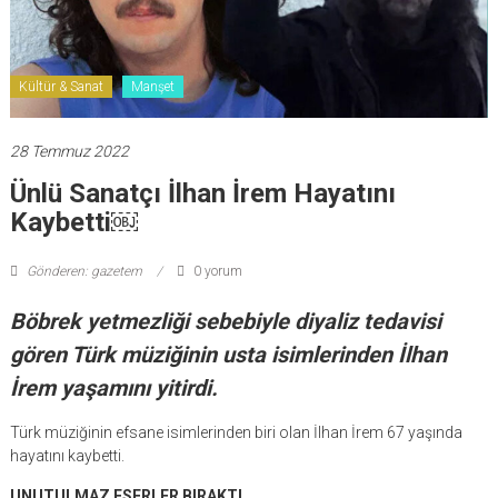
Kültür & Sanat
Manşet
28 Temmuz 2022
Ünlü Sanatçı İlhan İrem Hayatını
Kaybetti￼
Gönderen: gazetem
0 yorum
Böbrek yetmezliği sebebiyle diyaliz tedavisi
gören Türk müziğinin usta isimlerinden İlhan
İrem yaşamını yitirdi.
Türk müziğinin efsane isimlerinden biri olan İlhan İrem 67 yaşında
hayatını kaybetti.
UNUTULMAZ ESERLER BIRAKTI