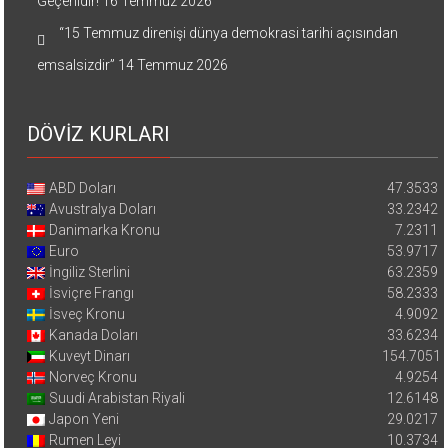
Geçerlidir!
16 Temmuz 2026
“15 Temmuz direnişi dünya demokrasi tarihi açısından
emsalsizdir”
14 Temmuz 2026
DÖVİZ KURLARI
ABD Doları
47.3533
Avustralya Doları
33.2342
Danimarka Kronu
7.2311
Euro
53.9717
İngiliz Sterlini
63.2359
İsviçre Frangı
58.2333
İsveç Kronu
4.9092
Kanada Doları
33.6234
Kuveyt Dinarı
154.7051
Norveç Kronu
4.9254
Suudi Arabistan Riyali
12.6148
Japon Yeni
29.0217
Rumen Leyi
10.3734