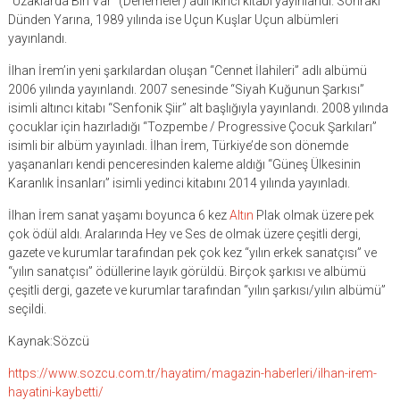
“Uzaklarda Biri Var” (Denemeler) adlı ikinci kitabı yayınlandı. Sonraki
Dünden Yarına, 1989 yılında ise Uçun Kuşlar Uçun albümleri
yayınlandı.
İlhan İrem’in yeni şarkılardan oluşan “Cennet İlahileri” adlı albümü
2006 yılında yayınlandı. 2007 senesinde “Siyah Kuğunun Şarkısı”
isimli altıncı kitabı “Senfonik Şiir” alt başlığıyla yayınlandı. 2008 yılında
çocuklar için hazırladığı “Tozpembe / Progressive Çocuk Şarkıları”
isimli bir albüm yayınladı. İlhan İrem, Türkiye’de son dönemde
yaşananları kendi penceresinden kaleme aldığı “Güneş Ülkesinin
Karanlık İnsanları” isimli yedinci kitabını 2014 yılında yayınladı.
İlhan İrem sanat yaşamı boyunca 6 kez
Altın
Plak olmak üzere pek
çok ödül aldı. Aralarında Hey ve Ses de olmak üzere çeşitli dergi,
gazete ve kurumlar tarafından pek çok kez “yılın erkek sanatçısı” ve
“yılın sanatçısı” ödüllerine layık görüldü. Birçok şarkısı ve albümü
çeşitli dergi, gazete ve kurumlar tarafından “yılın şarkısı/yılın albümü”
seçildi.
Kaynak:Sözcü
https://www.sozcu.com.tr/hayatim/magazin-haberleri/ilhan-irem-
hayatini-kaybetti/