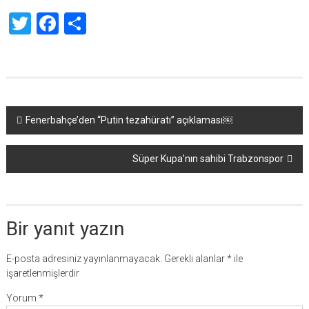
Twitter
Facebook
Share
Yazı
Fenerbahçe’den “Putin tezahüratı” açıklaması￼
dolaşımı
Süper Kupa’nın sahibi Trabzonspor
Bir yanıt yazın
E-posta adresiniz yayınlanmayacak.
Gerekli alanlar
*
ile
işaretlenmişlerdir
Yorum
*