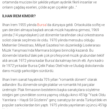
ortamında mucizevi bir şekilde yetişen aydınlık fikirli insanlar ve
onların çağdaş eserleri, çölde açan çiçekler gibi…”
İLHAN İREM KİMDİR?
İlhan İrem 1955 yılında
Bursa
’da dünyaya geldi. Ortaokulda solfej ve
şan dersleri almaya başladı ancak müzik hayatına girmesi, 1969
yılında (14 yaşındayken) üst dönemler tarafından okul orkestrasına
solist olarak seçilmesi ile oldu. 1970 yılında mensubu olduğu
Meltemler Orkestrası, Milliyet Gazetesi’nin düzenlediği Liselerarası
Müzik Yarışması’nda Marmara bölgesi birinciliği kazandı. Bu
dönemde İstanbul’daki pek çok profesyonel müzik grubundan teklif
aldı ancak 1972 yılına kadar Bursa’da kalmayı tercih etti. Aynı kadro
ile 1972’ye kadar Bursa Çelik Palas Oteli’nde ve Uludağ diskolarında
dans müziği şarkıcılığını sürdürdü.
İlhan İrem sanat hayatında 70’li yılları “romantik dönem” olarak
adlandırır. Bu dönemde single plaklar ve romantik hit parçalar
üretmiştir. Plak firmasının bestelerini başka sanatçılara söyletme
isteğini geri çevirdikten sonra yapmış olduğu ikinci 45’liği “Yazık Oldu
Yarınlara – Haydi Sil Gözlerini” genç sanatçıyı bir anda Türkiye’deki en
popüler sarkıcılardan biri yaptı. 1975 yılında yayınlanan üçüncü 45’liği