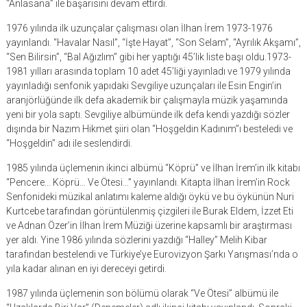
“Anlasana” ile başarısını devam ettirdi.
1976 yılında ilk uzunçalar çalışması olan İlhan İrem 1973-1976
yayınlandı. “Havalar Nasıl”, “İşte Hayat”, “Son Selam”, “Ayrılık Akşamı”,
“Sen Bilirsin”, “Bal Ağızlım” gibi her yaptığı 45’lik liste başı oldu.1973-
1981 yılları arasında toplam 10 adet 45’liği yayınladı ve 1979 yılında
yayınladığı senfonik yapıdaki Sevgiliye uzunçaları ile Esin Engin’in
aranjörlüğünde ilk defa akademik bir çalışmayla müzik yaşamında
yeni bir yola saptı. Sevgiliye albümünde ilk defa kendi yazdığı sözler
dışında bir Nazım Hikmet şiiri olan “Hoşgeldin Kadınım”ı besteledi ve
“Hoşgeldin” adı ile seslendirdi.
1985 yılında üçlemenin ikinci albümü “Köprü” ve İlhan İrem’in ilk kitabı
“Pencere… Köprü… Ve Ötesi…” yayınlandı. Kitapta İlhan İrem’in Rock
Senfonideki müzikal anlatımı kaleme aldığı öykü ve bu öykünün Nuri
Kurtcebe tarafından görüntülenmiş çizgileri ile Burak Eldem, İzzet Eti
ve Adnan Özer’in İlhan İrem Müziği üzerine kapsamlı bir araştırması
yer aldı. Yine 1986 yılında sözlerini yazdığı “Halley” Melih Kibar
tarafından bestelendi ve Türkiye’ye Eurovizyon Şarkı Yarışması’nda o
yıla kadar alınan en iyi dereceyi getirdi.
1987 yılında üçlemenin son bölümü olarak “Ve Ötesi” albümü ile