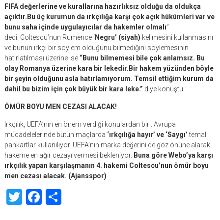
FIFA değerlerine ve kurallarına hazırlıksız olduğu da oldukça
açıktır.Bu üç kurumun da ırkçılığa karşı çok açık hükümleri var ve
bunu saha içinde uygulayıcılar da hakemler olmalı
”
dedi. Coltescu’nun Rumence ‘
Negru’ (siyah)
kelimesini kullanmasını
ve bunun ırkçı bir söylem olduğunu bilmediğini söylemesinin
hatırlatılması üzerine ise
“Bunu bilmemesi bile çok anlamsız. Bu
olay Romanya üzerine kara bir lekedir.Bir hakem yüzünden böyle
bir şeyin olduğunu asla hatırlamıyorum. Temsil ettiğim kurum da
dahil bu bizim için çok büyük bir kara leke.”
diye konuştu.
ÖMÜR BOYU MEN CEZASI ALACAK!
Irkçılık, UEFA’nın en önem verdiği konulardan biri. Avrupa
mücadelelerinde bütün maçlarda
‘ırkçılığa hayır’ ve ‘Saygı’
temalı
pankartlar kullanılıyor. UEFA’nın marka değerini de göz önüne alarak
hakeme en ağır cezayı vermesi bekleniyor.
Buna göre Webo’ya karşı
ırkçılık yapan karşılaşmanın 4. hakemi Coltescu’nun ömür boyu
men cezası alacak. (Ajansspor)
Twitter
Facebook
Share