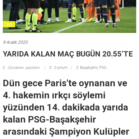
Spor
9 Aralık 2020
YARIDA KALAN MAÇ BUGÜN 20.55’TE
Gönderen: gazetem
0 yorum
Başakşehir
,
PSG
Dün gece Paris’te oynanan ve
4. hakemin ırkçı söylemi
yüzünden 14. dakikada yarıda
kalan PSG-Başakşehir
arasındaki Şampiyon Kulüpler