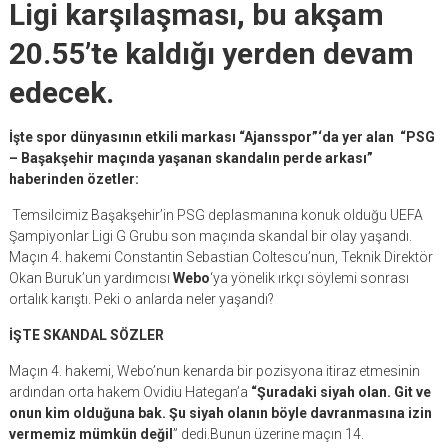
Ligi karşılaşması, bu akşam
20.55’te kaldığı yerden devam
edecek.
İşte spor dünyasının etkili markası “Ajansspor”‘da yer alan “PSG
– Başakşehir maçında yaşanan skandalın perde arkası”
haberinden özetler:
Temsilcimiz Başakşehir’in PSG deplasmanına konuk olduğu UEFA
Şampiyonlar Ligi G Grubu son maçında skandal bir olay yaşandı.
Maçın 4. hakemi Constantin Sebastian Coltescu’nun, Teknik Direktör
Okan Buruk’un yardımcısı
Webo
‘ya yönelik ırkçı söylemi sonrası
ortalık karıştı. Peki o anlarda neler yaşandı?
İŞTE SKANDAL SÖZLER
Maçın 4. hakemi, Webo’nun kenarda bir pozisyona itiraz etmesinin
ardından orta hakem Ovidiu Hategan’a
“Şuradaki siyah olan. Git ve
onun kim olduğuna bak. Şu siyah olanın böyle davranmasına izin
vermemiz mümkün değil
” dedi.Bunun üzerine maçın 14.