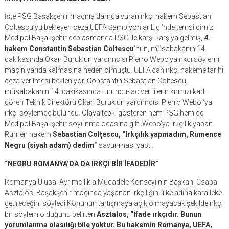
İşte PSG Başakşehir maçına damga vuran ırkçı hakem Sebastian
Coltescu’yu bekleyen ceza!UEFA Şampiyonlar Ligi’nde temsilcimiz
Medipol Başakşehir deplasmanda PSG ile karşı karşıya gelmiş,
4.
hakem Constantin Sebastian Coltescu
‘nun, müsabakanın 14.
dakikasında Okan Buruk’un yardımcısı Pierro Webo’ya ırkçı söylemi
maçın yarıda kalmasına neden olmuştu. UEFA’dan ırkçı hakeme tarihi
ceza verilmesi bekleniyor. Constantin Sebastian Coltescu,
müsabakanın 14. dakikasında turuncu-lacivertlilerin kırmızı kart
gören Teknik Direktörü Okan Buruk’un yardımcısı Pierro Webo ‘ya
ırkçı söylemde bulundu. Olaya tepki gösteren hem PSG hem de
Medipol Başakşehir soyunma odasına gitti.Webo’ya ırkçılık yapan
Rumen hakem
Sebastian Colţescu, “Irkçılık yapmadım, Rumence
Negru (siyah adam) dedim
” savunması yaptı.
“NEGRU ROMANYA’DA DA IRKÇI BİR İFADEDİR”
Romanya Ulusal Ayrımcılıkla Mücadele Konseyi’nin Başkanı Csaba
Asztalos, Başakşehir maçında yaşanan ırkçılığın ülke adına kara leke
getireceğini söyledi.Konunun tartışmaya açık olmayacak şekilde ırkçı
bir söylem olduğunu belirten
Asztalos, “İfade ırkçıdır. Bunun
yorumlanma olasılığı bile yoktur. Bu hakemin Romanya, UEFA,