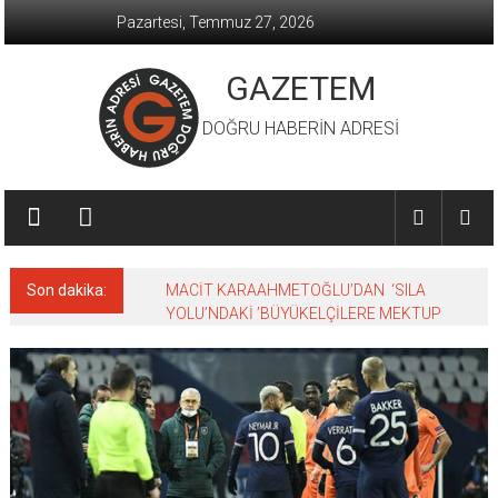
İçeriğe
Pazartesi, Temmuz 27, 2026
geç
GAZETEM
DOĞRU HABERİN ADRESİ
Son dakika:
MACİT KARAAHMETOĞLU’DAN ‘SILA
YOLU’NDAKİ ’BÜYÜKELÇİLERE MEKTUP