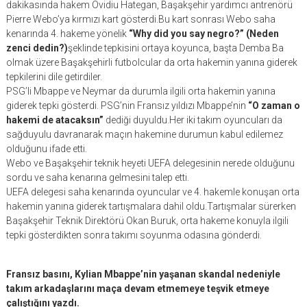
dakikasında hakem Ovidiu Hategan, Başakşehir yardımcı antrenörü
Pierre Webo’ya kırmızı kart gösterdi.Bu kart sonrası Webo saha
kenarında 4. hakeme yönelik
“Why did you say negro?” (Neden
zenci dedin?)
şeklinde tepkisini ortaya koyunca, başta Demba Ba
olmak üzere Başakşehirli futbolcular da orta hakemin yanına giderek
tepkilerini dile getirdiler.
PSG’li Mbappe ve Neymar da durumla ilgili orta hakemin yanına
giderek tepki gösterdi. PSG’nin Fransız yıldızı Mbappe’nin
“O zaman o
hakemi de atacaksın”
dediği duyuldu.Her iki takım oyuncuları da
sağduyulu davranarak maçın hakemine durumun kabul edilemez
olduğunu ifade etti.
Webo ve Başakşehir teknik heyeti UEFA delegesinin nerede olduğunu
sordu ve saha kenarına gelmesini talep etti.
UEFA delegesi saha kenarında oyuncular ve 4. hakemle konuşan orta
hakemin yanına giderek tartışmalara dahil oldu.Tartışmalar sürerken
Başakşehir Teknik Direktörü Okan Buruk, orta hakeme konuyla ilgili
tepki gösterdikten sonra takımı soyunma odasına gönderdi.
Fransız basını, Kylian Mbappe’nin yaşanan skandal nedeniyle
takım arkadaşlarını maça devam etmemeye teşvik etmeye
çalıştığını yazdı.