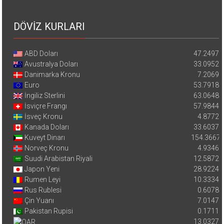
DÖVİZ KURLARI
ABD Doları
47.2497
Avustralya Doları
33.0952
Danimarka Kronu
7.2069
Euro
53.7918
İngiliz Sterlini
63.0648
İsviçre Frangı
57.9844
İsveç Kronu
4.8772
Kanada Doları
33.6037
Kuveyt Dinarı
154.3667
Norveç Kronu
4.9346
Suudi Arabistan Riyali
12.5872
Japon Yeni
28.9224
Rumen Leyi
10.3334
Rus Rublesi
0.6078
Çin Yuanı
7.0147
Pakistan Rupisi
0.1711
13.0327