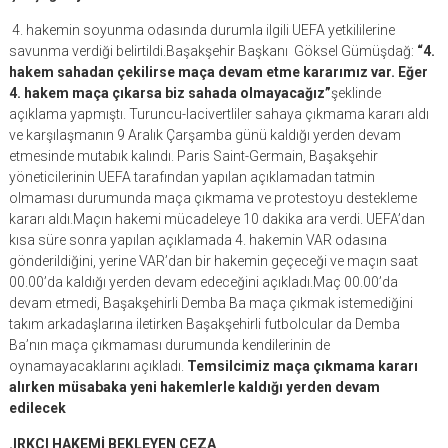
4. hakemin soyunma odasında durumla ilgili UEFA yetkililerine
savunma verdiği belirtildi.Başakşehir Başkanı Göksel Gümüşdağ:
“4.
hakem sahadan çekilirse maça devam etme kararımız var. Eğer
4. hakem maça çıkarsa biz sahada olmayacağız”
şeklinde
açıklama yapmıştı. Turuncu-lacivertliler sahaya çıkmama kararı aldı
ve karşılaşmanın 9 Aralık Çarşamba günü kaldığı yerden devam
etmesinde mutabık kalındı. Paris Saint-Germain, Başakşehir
yöneticilerinin UEFA tarafından yapılan açıklamadan tatmin
olmaması durumunda maça çıkmama ve protestoyu destekleme
kararı aldı.Maçın hakemi mücadeleye 10 dakika ara verdi. UEFA’dan
kısa süre sonra yapılan açıklamada 4. hakemin VAR odasına
gönderildiğini, yerine VAR’dan bir hakemin geçeceği ve maçın saat
00.00’da kaldığı yerden devam edeceğini açıkladı.Maç 00.00’da
devam etmedi, Başakşehirli Demba Ba maça çıkmak istemediğini
takım arkadaşlarına iletirken Başakşehirli futbolcular da Demba
Ba’nın maça çıkmaması durumunda kendilerinin de
oynamayacaklarını açıkladı.
Temsilcimiz maça çıkmama kararı
alırken müsabaka yeni hakemlerle kaldığı yerden devam
edilecek
.IRKÇI HAKEMİ BEKLEYEN CEZA