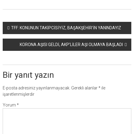
Yazı
TFF: KONUNUN TAKİPCİSİYİZ, BAŞAKŞEHİR’İN YANINDAYIZ
dolaşımı
KORONA AŞISI GELDİ, AKP’LİLER AŞI OLMAYA BAŞLADI
Bir yanıt yazın
E-posta adresiniz yayınlanmayacak.
Gerekli alanlar
*
ile
işaretlenmişlerdir
Yorum
*