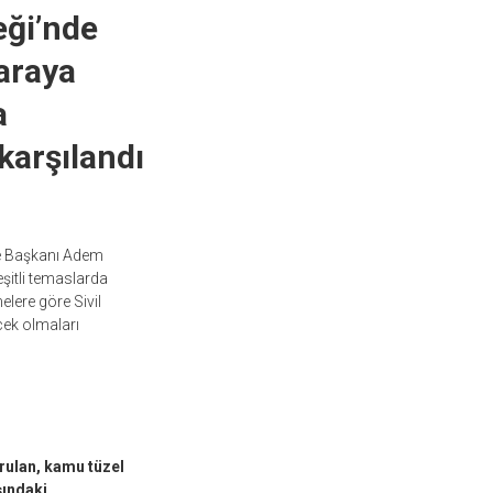
eği’nde
 araya
a
karşılandı
e Başkanı Adem
şitli temaslarda
lere göre Sivil
cek olmaları
urulan, kamu tüzel
şındaki