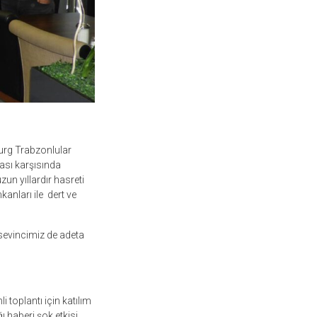
burg Trabzonlular
sı karşısında
un yıllardır hasreti
mkanları ile dert ve
sevincimiz de adeta
 toplantı için katılım
haberi şok etkisi