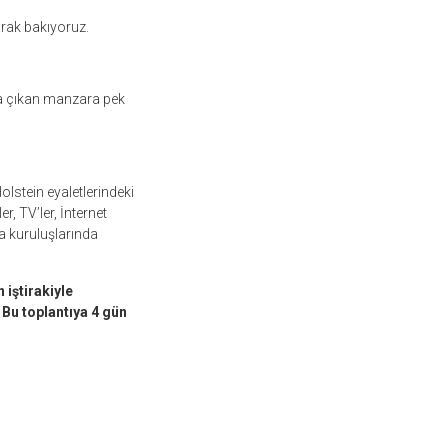
arak bakıyoruz.
aya çıkan manzara pek
stein eyaletlerindeki
, TV’ler, İnternet
a kuruluşlarında
iştirakiyle
 Bu toplantıya 4 gün