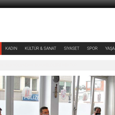
KADIN
KÜLTÜR & SANAT
SİYASET
SPOR
YAŞ
 ‘SILA YOLU’NDAKİ ’BÜYÜKELÇİLERE MEKTUP