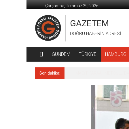
İçeriğe
Çarşamba, Temmuz 29, 2026
geç
GAZETEM
DOĞRU HABERİN ADRESİ
GÜNDEM
TÜRKİYE
HAMBURG
Son dakika:
MACİT KARAAHMETOĞLU’DAN