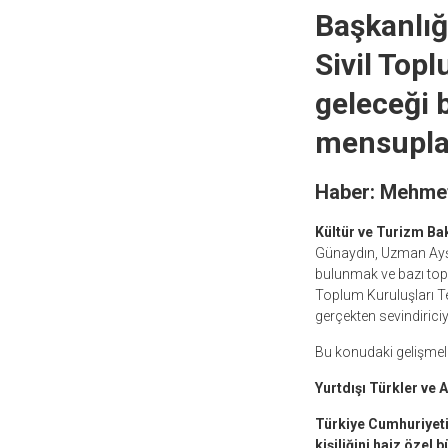
Başkanlığ
Sivil Topl
geleceği 
mensuplar
Haber: Mehmet
Kültür ve Turizm Bak
Günaydın, Uzman Ayşe 
bulunmak ve bazı topl
Toplum Kuruluşları Te
gerçekten sevindiriciyd
Bu konudaki gelişme
Yurtdışı Türkler ve 
Türkiye Cumhuriyeti 
kişiliğini haiz özel 