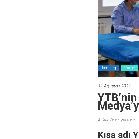
Hamburg
Manşet
11 Ağustos 2021
YTB’nin
Medya’y
Gönderen: gazetem
Kısa adı 