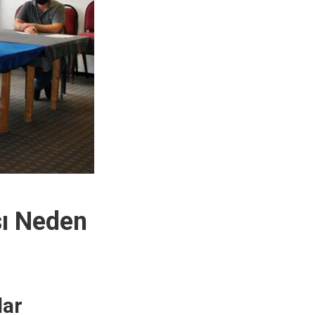
sı Neden
lar