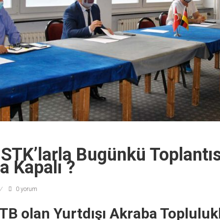
 STK’larla Bugünkü Toplantı
a Kapalı ?
0 yorum
YTB olan Yurtdışı Akraba Topluluk