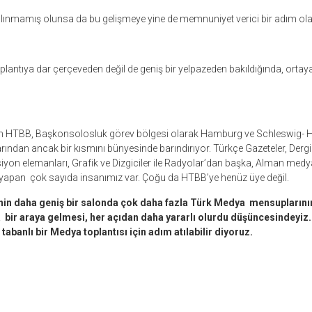
alınmamış olunsa da bu gelişmeye yine de memnuniyet verici bir adım ol
oplantıya dar çerçeveden değil de geniş bir yelpazeden bakıldığında, ort
an HTBB, Başkonsolosluk görev bölgesi olarak Hamburg ve Schleswig- Hol
ndan ancak bir kısmını bünyesinde barındırıyor. Türkçe Gazeteler, Dergiler
ksiyon elemanları, Grafik ve Dizgiciler ile Radyolar’dan başka, Alman medy
v yapan çok sayıda insanımız var. Çoğu da HTBB’ye henüz üye değil.
nin daha geniş bir salonda çok daha fazla Türk Medya mensuplarının 
 bir araya gelmesi, her açıdan daha yararlı olurdu düşüncesindeyiz.
 tabanlı bir Medya toplantısı için adım atılabilir diyoruz.
r
ebook
hare