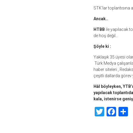
STK’lar toplantısına 
Ancak..
HTBB
ile yapılacak t
de hoş değil..
Şöyle ki :
Yaklaşık 35 üyesi ol
Türk Medya çalışanları
haber siteleri , Reda
çeşitli dallarda göre
Hâl böyleyken, YTB’
yapılacak toplantıda
kala, istenirse geniş
Twitte
Fac
S