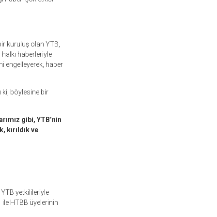
ir kuruluş olan YTB,
 halkı haberleriyle
i engelleyerek, haber
 ki, böylesine bir
arımız gibi, YTB’nin
 kırıldık ve
TB yetkilileriyle
 ile HTBB üyelerinin