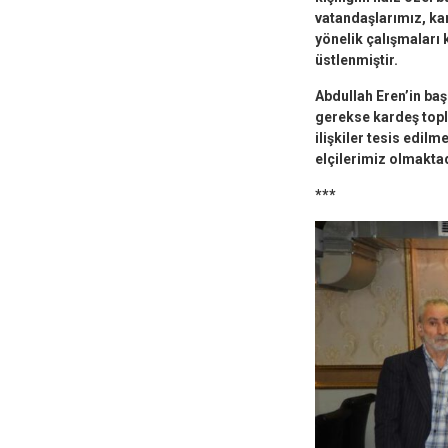
vatandaşlarımız, ka
yönelik çalışmaları 
üstlenmiştir.
Abdullah Eren’in baş
gerekse kardeş toplu
ilişkiler tesis edil
elçilerimiz olmaktad
***