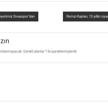
biyetimiz Sivasspor’dan
Remzi Kaplan, 10 yıllık rüyas
azın
yınlanmayacak.
Gerekli alanlar
*
ile işaretlenmişlerdir