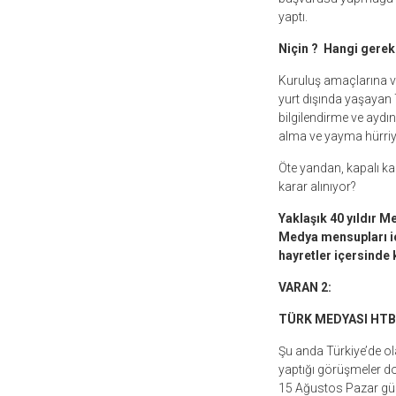
yaptı.
Niçin ? Hangi gerek
Kuruluş amaçlarına ve
yurt dışında yaşayan T.
bilgilendirme ve aydı
alma ve yayma hürri
Öte yandan, kapalı kap
karar alınıyor?
Yaklaşık 40 yıldır M
Medya mensupları içi
hayretler içersinde 
VARAN 2:
TÜRK MEDYASI HTB
Şu anda Türkiye’de ol
yaptığı görüşmeler do
15 Ağustos Pazar günü,