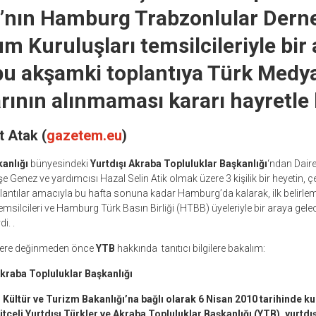
’nın Hamburg Trabzonlular Dern
um Kuruluşları temsilcileriyle bir
bu akşamki toplantıya Türk Medy
ının alınmaması kararı hayretle 
 Atak (
gazetem.eu
)
anlığı
bünyesindeki
Yurtdışı Akraba Topluluklar Başkanlığı
‘ndan Dair
Genez ve yardımcısı Hazal Selin Atik olmak üzere 3 kişilik bir heyetin, çe
antılar amacıyla bu hafta sonuna kadar Hamburg’da kalarak, ilk belirleme
msilcileri ve Hamburg Türk Basın Birliği (HTBB) üyeleriyle bir araya gele
i. .
lere değinmeden önce
YTB
hakkında tanıtıcı bilgilere bakalım:
Akraba Topluluklar Başkanlığı
Kültür ve Turizm Bakanlığı’na bağlı olarak 6 Nisan 2010 tarihinde k
bütçeli Yurtdışı Türkler ve Akraba Topluluklar Başkanlığı (YTB), yurtdı