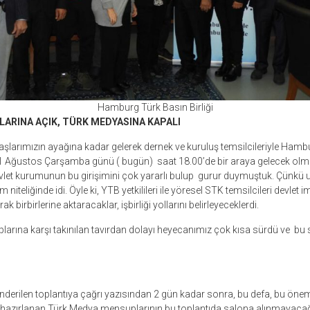
Hamburg Türk Bas
ın Birli
ği
ARINA AÇIK, TÜRK MEDYASINA KAPALI
aşlarımızın ayağına kadar gelerek dernek ve kuruluş temsilcileriyle Ham
 Ağustos Çarşamba günü ( bugün) saat 18.00’de bir araya gelecek olma
evlet kurumunun bu girişimini çok yararlı bulup gurur duymuştuk. Çünkü uz
 niteliğinde idi. Öyle ki, YTB yetkilileri ile yöresel STK temsilcileri devlet i
rak birbirlerine aktaracaklar, işbirliği yollarını belirleyeceklerdi.
arına karşı takınılan tavırdan dolayı heyecanımız çok kısa sürdü ve bu 
nderilen toplantıya çağrı yazısından 2 gün kadar sonra, bu defa, bu önemli
zırlanan Türk Medya mensuplarının bu toplantıda salona alınmayacağı 