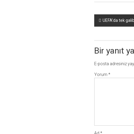
Yazı
UEFA’da tek gali
dolaşımı
Bir yanıt y
E-posta adresiniz ya
Yorum
*
Ad
*