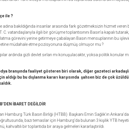
çe ile ?
 adına bakıldığında insanlar arasında fark gözetmeksizin hizmet veren b
 C. vatandaşlarıyla ilgili bir görüşme toplantısınını Basın’a kapalı tutarak,
nlatma görevini yerine getirmeye çabalayan Basın mensuplarının bu işlevin
yetine müdahale etme pozisyonuna düşmüş olmuyor mu ?
ılar ardında gizli devlet sırları mı konuşulacaktır, yoksa politik konular mı
edya branşında faaliyet gösteren biri olarak, diğer gazeteci arkadaşl
n aldığı bu bu dışlanma kararı karşısında şahsen biz de çok üzüldük,
kaldık.
B’DEN İBARET DEĞİLDİR
an Hamburg Türk Basın Birliği (HTBB) Başkanı Emin Sağlık’ın Ankara’da Y
ğrultusunda, bazı temaslar için Hamburg’da bulunan 3 kişilik YTB heyeti
 kahvaltılı bir toplantıda bir araya gelmeleri kararlaştırıldı.