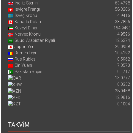
İngiliz Sterlini
63.4798
İsviçre Frangı
58.3206
İsveç Kronu
4.9416
Kanada Doları
33.7856
Kuveyt Dinarı
154.9493
Norveç Kronu
4.9596
Suudi Arabistan Riyali
12.6274
Japon Yeni
29.0958
Rumen Leyi
10.4192
Rus Rublesi
0.5962
Çin Yuanı
7.0570
Pakistan Rupisi
0.1717
13.0777
0.0332
28.0458
12.9816
0.1004
TAKVİM