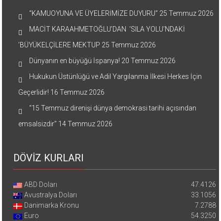
“KAMUOYUNA VE ÜYELERİMİZE DUYURU”
25 Temmuz 2026
MACİT KARAAHMETOĞLU’DAN ‘SILA YOLU’NDAKİ
’BÜYÜKELÇİLERE MEKTUP
25 Temmuz 2026
Dünyanın en büyüğü İspanya!
20 Temmuz 2026
Hukukun Üstünlüğü ve Adil Yargılanma İlkesi Herkes İçin
Geçerlidir!
16 Temmuz 2026
“15 Temmuz direnişi dünya demokrasi tarihi açısından
emsalsizdir”
14 Temmuz 2026
DÖVİZ KURLARI
ABD Doları
47.4126
Avustralya Doları
33.1056
Danimarka Kronu
7.2788
Euro
54.3250