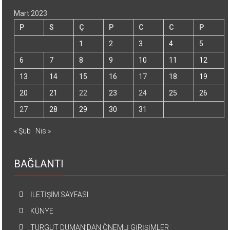
Mart 2023
P
S
Ç
P
C
C
P
1
2
3
4
5
6
7
8
9
10
11
12
13
14
15
16
17
18
19
20
21
22
23
24
25
26
27
28
29
30
31
« Şub
Nis »
BAĞLANTI
İLETİŞİM SAYFASI
KÜNYE
TURGUT DUMAN’DAN ÖNEMLİ GİRİŞİMLER