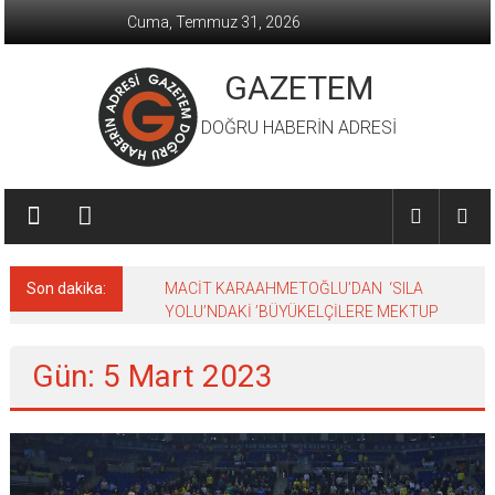
İçeriğe
Cuma, Temmuz 31, 2026
geç
GAZETEM
DOĞRU HABERİN ADRESİ
Son dakika:
MACİT KARAAHMETOĞLU’DAN ‘SILA
YOLU’NDAKİ ’BÜYÜKELÇİLERE MEKTUP
Gün: 5 Mart 2023