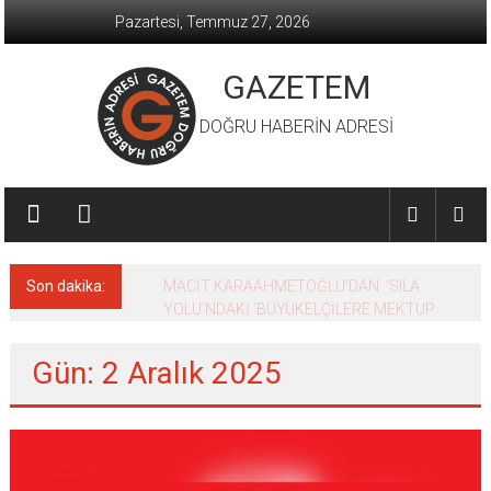
İçeriğe
Pazartesi, Temmuz 27, 2026
geç
GAZETEM
DOĞRU HABERİN ADRESİ
Son dakika:
MACİT KARAAHMETOĞLU’DAN ‘SILA
YOLU’NDAKİ ’BÜYÜKELÇİLERE MEKTUP
Gün: 2 Aralık 2025