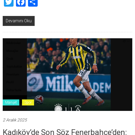
Twitter
Facebook
Share
Devamını Oku
Manşet
Spor
2 Aralık 2025
Kadıköy’de Son Söz Fenerbahçe’den: