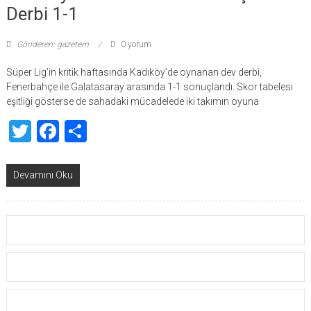
Derbi 1-1
Gönderen: gazetem
0 yorum
Süper Lig’in kritik haftasında Kadıköy’de oynanan dev derbi,
Fenerbahçe ile Galatasaray arasında 1-1 sonuçlandı. Skor tabelesi
eşitliği gösterse de sahadaki mücadelede iki takımın oyuna
Twitter
Facebook
Share
Devamını Oku