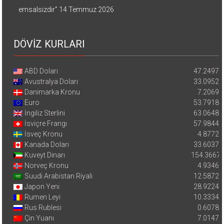
emsalsizdir”
14 Temmuz 2026
DÖVİZ KURLARI
ABD Doları
47.2497
Avustralya Doları
33.0952
Danimarka Kronu
7.2069
Euro
53.7918
İngiliz Sterlini
63.0648
İsviçre Frangı
57.9844
İsveç Kronu
4.8772
Kanada Doları
33.6037
Kuveyt Dinarı
154.3667
Norveç Kronu
4.9346
Suudi Arabistan Riyali
12.5872
Japon Yeni
28.9224
Rumen Leyi
10.3334
Rus Rublesi
0.6078
Çin Yuanı
7.0147