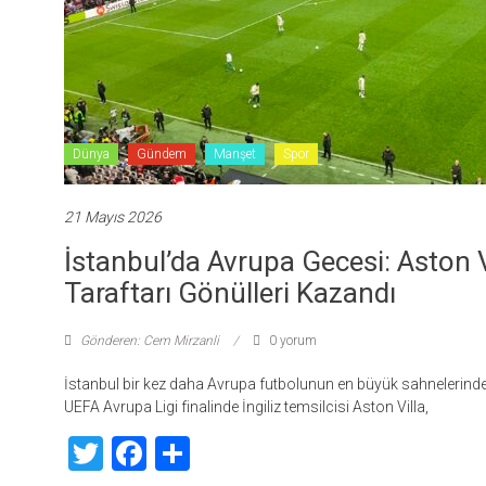
Dünya
Gündem
Manşet
Spor
21 Mayıs 2026
İstanbul’da Avrupa Gecesi: Aston 
Taraftarı Gönülleri Kazandı
Gönderen: Cem Mirzanli
0 yorum
İstanbul bir kez daha Avrupa futbolunun en büyük sahnelerinden
UEFA Avrupa Ligi finalinde İngiliz temsilcisi Aston Villa,
Twitter
Facebook
Share