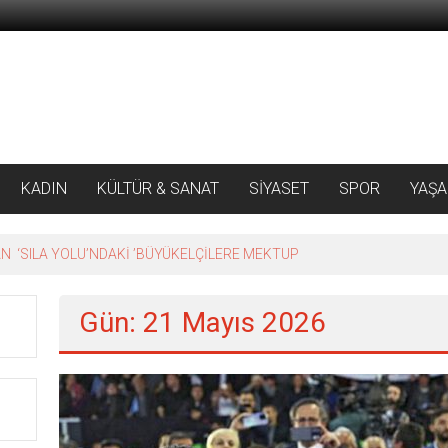
KADIN
KÜLTÜR & SANAT
SİYASET
SPOR
YAŞ
 ‘SILA YOLU’NDAKİ ’BÜYÜKELÇİLERE MEKTUP
Gün: 21 Mayıs 2026