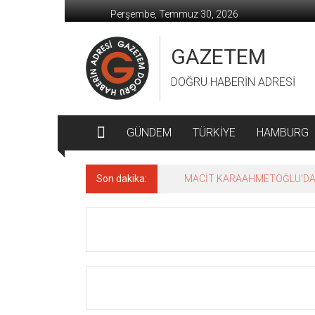
İçeriğe
Perşembe, Temmuz 30, 2026
geç
GAZETEM
DOĞRU HABERİN ADRESİ
GÜNDEM
TÜRKİYE
HAMBURG
Son dakika:
MACİT KARAAHMETOĞLU’DAN