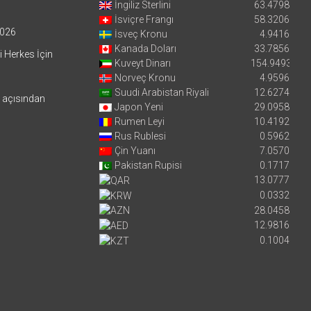
İngiliz Sterlini
63.4798
İsviçre Frangı
58.3206
026
İsveç Kronu
4.9416
Kanada Doları
33.7856
i Herkes İçin
Kuveyt Dinarı
154.9493
Norveç Kronu
4.9596
Suudi Arabistan Riyali
12.6274
i açısından
Japon Yeni
29.0958
Rumen Leyi
10.4192
Rus Rublesi
0.5962
Çin Yuanı
7.0570
Pakistan Rupisi
0.1717
13.0777
0.0332
28.0458
12.9816
0.1004