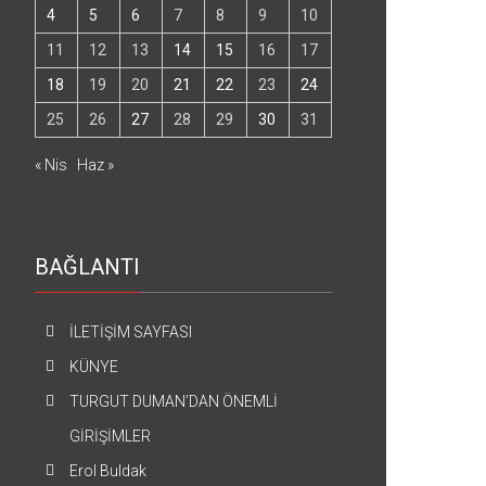
4
5
6
7
8
9
10
11
12
13
14
15
16
17
18
19
20
21
22
23
24
25
26
27
28
29
30
31
« Nis
Haz »
BAĞLANTI
İLETİŞİM SAYFASI
KÜNYE
TURGUT DUMAN’DAN ÖNEMLİ
GİRİŞİMLER
Erol Buldak