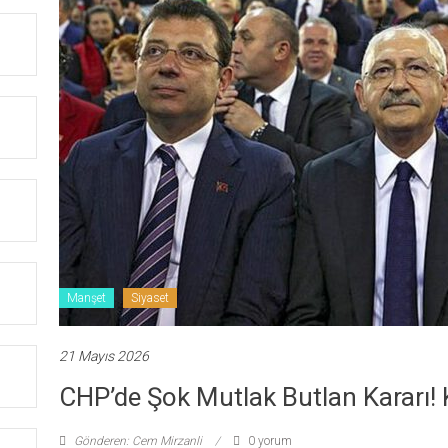
Manşet
Siyaset
21 Mayıs 2026
CHP’de Şok Mutlak Butlan Kararı! 
Gönderen: Cem Mirzanli
0 yorum