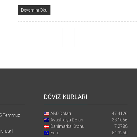
Devamını Oku
DÖVİZ KURLARI
ABD Doları
47.4126
5 Temmuz
Avustralya Doları
33.1056
Danimarka Kronu
7.2788
’NDAKİ
Euro
54.3250