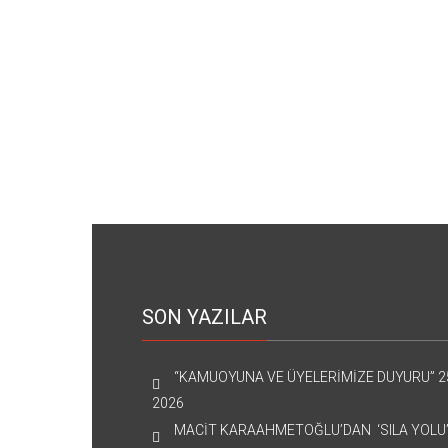
SON YAZILAR
“KAMUOYUNA VE ÜYELERİMİZE DUYURU”
2
2026
MACİT KARAAHMETOĞLU’DAN ‘SILA YOLU