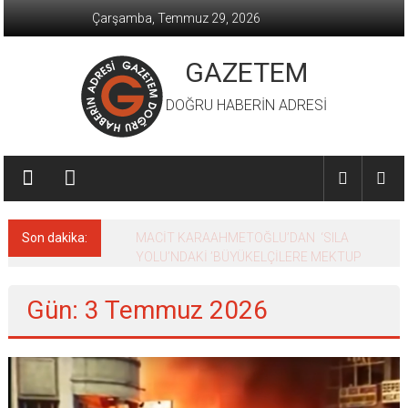
İçeriğe
Çarşamba, Temmuz 29, 2026
geç
GAZETEM
DOĞRU HABERİN ADRESİ
Son dakika:
MACİT KARAAHMETOĞLU’DAN ‘SILA
YOLU’NDAKİ ’BÜYÜKELÇİLERE MEKTUP
Gün: 3 Temmuz 2026