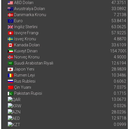
ABD Doları
47.3751
Avustralya Doları
33.0892
Danimarka Kronu
7.2138
Euro
53.8414
İngiliz Sterlini
63.0625
İsviçre Frangı
57.9225
İsveç Kronu
4.8870
Kanada Doları
33.6109
Kuveyt Dinarı
154.7009
Norveç Kronu
4.9000
Suudi Arabistan Riyali
12.6194
Japon Yeni
28.9839
Rumen Leyi
10.3486
Rus Rublesi
0.6062
Çin Yuanı
7.0375
Pakistan Rupisi
0.1715
13.0673
0.0326
28.0236
12.9718
0.0999