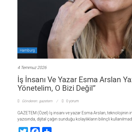
Hamburg
4 Temmuz 2026
İş İnsanı Ve Yazar Esma Arslan Yaz
Yönetelim, O Bizi Değil”
Gönderen: gazetem
0 yorum
GAZETEM (Özel) İş insanı ve yazar Esma Arslan, teknolojinin in
yazısında, dijital çağın sunduğu kolaylıkların bilinçli kullanılma
Twitter
Facebook
Share