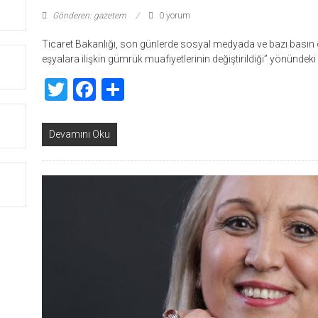
Gönderen: gazetem
0 yorum
Ticaret Bakanlığı, son günlerde sosyal medyada ve bazı basın o
eşyalara ilişkin gümrük muafiyetlerinin değiştirildiği” yönündeki
Twitter
Facebook
Share
Devamını Oku