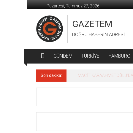
İçeriğe
Pazartesi, Temmuz 27, 2026
geç
GAZETEM
DOĞRU HABERİN ADRESİ
GÜNDEM
TÜRKİYE
HAMBURG
Son dakika:
MACİT KARAAHMETOĞLU’DAN