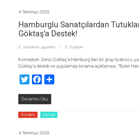
4 Temmuz 2026
Hamburglu Sanatçılardan Tutukl
Göktaş’a Destek!
Gönderen: gazetem
0 yorum
Komedyen Deniz Göktaş’a Hamburg’dan bir grup tiyatrocu, yaza
Göktaş’a destek ve uygulamayı kınama açıklaması: “Bizler H
Twitter
Facebook
Share
Devamını Oku
Gündem
Manşet
4 Temmuz 2026