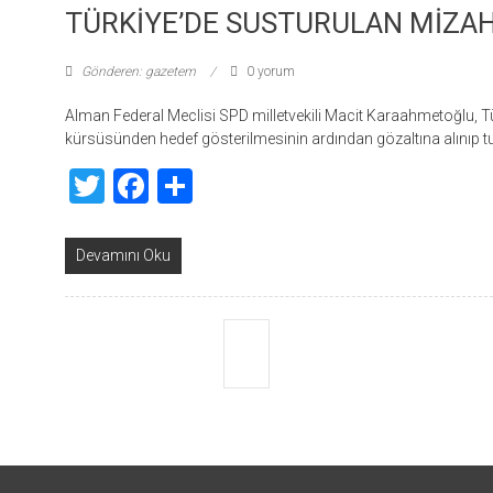
TÜRKİYE’DE SUSTURULAN MİZAH
Gönderen: gazetem
0 yorum
Alman Federal Meclisi SPD milletvekili Macit Karaahmetoğlu, T
kürsüsünden hedef gösterilmesinin ardından gözaltına alınıp tu
Twitter
Facebook
Share
Devamını Oku