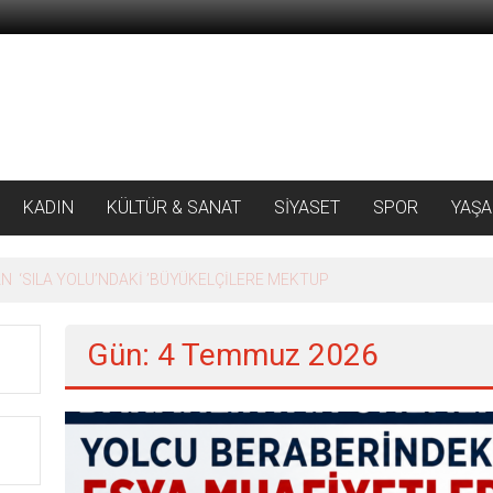
KADIN
KÜLTÜR & SANAT
SİYASET
SPOR
YAŞ
 ‘SILA YOLU’NDAKİ ’BÜYÜKELÇİLERE MEKTUP
Gün: 4 Temmuz 2026