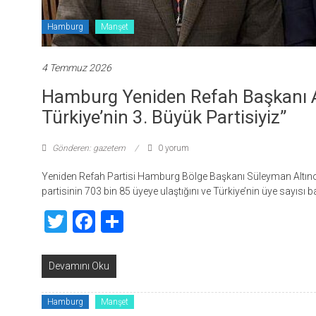
Hamburg
Manşet
4 Temmuz 2026
Hamburg Yeniden Refah Başkanı Al
Türkiye’nin 3. Büyük Partisiyiz”
Gönderen: gazetem
0 yorum
Yeniden Refah Partisi Hamburg Bölge Başkanı Süleyman Altınov
partisinin 703 bin 85 üyeye ulaştığını ve Türkiye’nin üye sayısı
Twitter
Facebook
Share
Devamını Oku
Hamburg
Manşet