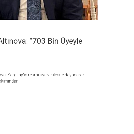
tınova: “703 Bin Üyeyle
a, Yargıtay’ın resmi üye verilerine dayanarak
 bakımından