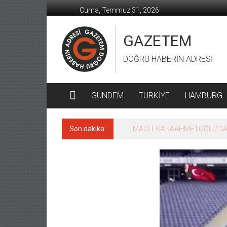
İçeriğe
Cuma, Temmuz 31, 2026
geç
GAZETEM
DOĞRU HABERİN ADRESİ
GÜNDEM
TÜRKİYE
HAMBURG
Son dakika:
MACİT KARAAHMETOĞLU’DAN