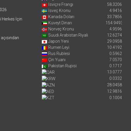
İsviçre Frangı
58.3206
026
İsveç Kronu
4.9416
Kanada Doları
33.7856
i Herkes İçin
Kuveyt Dinarı
154.9493
Norveç Kronu
4.9596
Suudi Arabistan Riyali
12.6274
i açısından
Japon Yeni
29.0958
Rumen Leyi
10.4192
Rus Rublesi
0.5962
Çin Yuanı
7.0570
Pakistan Rupisi
0.1717
13.0777
0.0332
28.0458
12.9816
0.1004