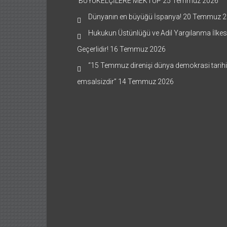
’BÜYÜKELÇİLERE MEKTUP
25 Temmuz 2026
Dünyanın en büyüğü İspanya!
20 Temmuz 2
Hukukun Üstünlüğü ve Adil Yargılanma İlkes
Geçerlidir!
16 Temmuz 2026
“15 Temmuz direnişi dünya demokrasi tarih
emsalsizdir”
14 Temmuz 2026