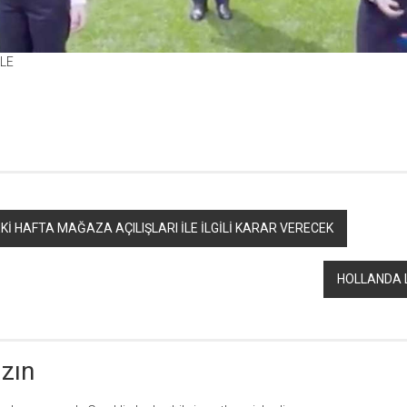
ZLE
r
ebook
hare
 HAFTA MAĞAZA AÇILIŞLARI İLE İLGİLİ KARAR VERECEK
HOLLANDA Lİ
azın