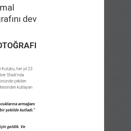
emal
rafını dev
OTOĞRAFI
Kulübü, her yıl 23
lker Stadı’nda
önünde çekilen
itesinden kutlayan
cuklarına armağanı
r şekilde kutladı.”
çin geldik. Ve