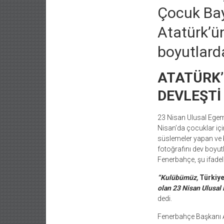
Çocuk Bay
Atatürk’ün
boyutlarda
ATATÜRK’
DEVLEŞTİ
23 Nisan Ulusal Egem
Nisan’da çocuklar içi
süslemeler yapan ve 
fotoğrafını dev boyut
Fenerbahçe, şu ifadele
“Kulübümüz,
Türkiy
olan 23 Nisan Ulusal 
dedi.
Fenerbahçe Başkanı 