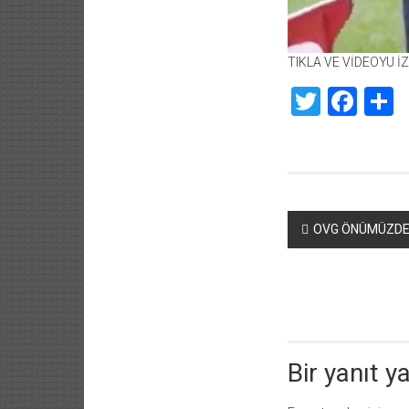
TIKLA VE VİDEOYU İ
Twitte
Fac
S
Yazı
OVG ÖNÜMÜZDEKİ
dolaşımı
Bir yanıt y