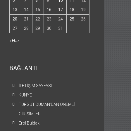
6
7
8
9
10
11
12
13
14
15
16
17
18
19
20
21
22
23
24
25
26
27
28
29
30
31
« Haz
BAĞLANTI
İLETİŞİM SAYFASI
KÜNYE
TURGUT DUMAN’DAN ÖNEMLİ
GİRİŞİMLER
Erol Buldak