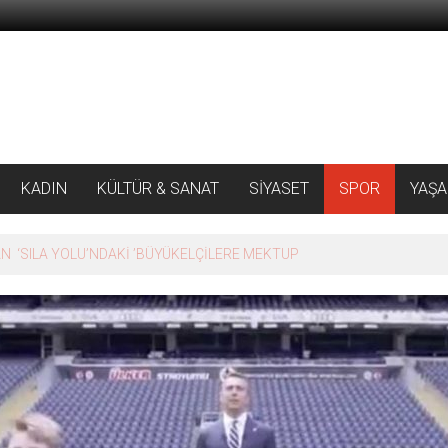
KADIN
KÜLTÜR & SANAT
SİYASET
SPOR
YAŞ
 ‘SILA YOLU’NDAKİ ’BÜYÜKELÇİLERE MEKTUP