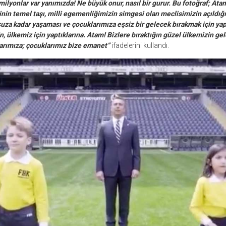
 milyonlar var yanımızda! Ne büyük onur, nasıl bir gurur. Bu fotoğraf; Ata
nin temel taşı, milli egemenliğimizin simgesi olan meclisimizin açıldığı
za kadar yaşaması ve çocuklarımıza eşsiz bir gelecek bırakmak için yapt
n, ülkemiz için yaptıklarına. Atam! Bizlere bıraktığın güzel ülkemizin gel
rımıza; çocuklarımız bize emanet”
ifadelerini kullandı.