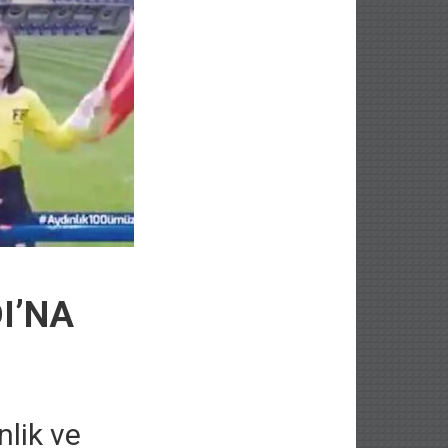
I’NA
lik ve