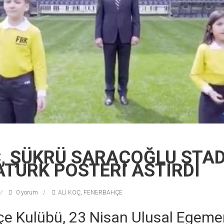
Ç, ŞÜKRÜ SARAÇOĞLU STAD
ATÜRK POSTERİ ASTIRDI
0 yorum
ALİ KOÇ
,
FENERBAHÇE
e Kulübü, 23 Nisan Ulusal Egemen