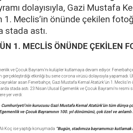
ramı dolayısıyla, Gazi Mustafa K
 1. Meclis’in önünde çekilen fotoğ
 stada astı.
ÜN 1. MECLİS ÖNÜNDE ÇEKİLEN F
enlik ve Çocuk Bayramı’nı kulüpler kutlamaya devam ediyor. Fenerbahçe 
n gerçekleştirdiği etkinliği bu sene corona virüsü dolayısıyla yapamadı. Ü
bayraklar asan Fenerbahçe, Gazi Mustafa Kemal Atatürk’ün 1. Meclis’in 
larda stada astı. 23 Nisan Ulusal Egemenlik ve Çocuk Bayramı’nı resmi s
re yer verdi:
e
Cumhuriyeti’nin kurucusu Gazi Mustafa Kemal Atatürk’ün tüm dünya ço
Egemenlik ve Çocuk Bayramının 100. yıl dönümünü, çok özel ve anlamlı bi
Ali Koç ise yaptığı konuşmada
“Bugün, stadımıza bayramımızı kutlamak i