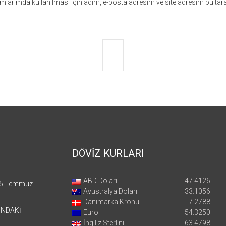
larımda kullanılması için adım, e-posta adresim ve site adresim bu tara
DÖVİZ KURLARI
ABD Doları
47.4126
5 Temmuz
Avustralya Doları
33.1056
Danimarka Kronu
7.2788
’NDAKİ
Euro
54.3250
İngiliz Sterlini
63.4798