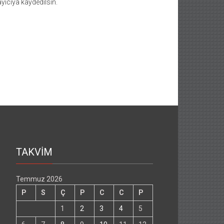
yıcıya kaydedilsin.
TAKVİM
Temmuz 2026
P
S
Ç
P
C
C
P
1
2
3
4
5