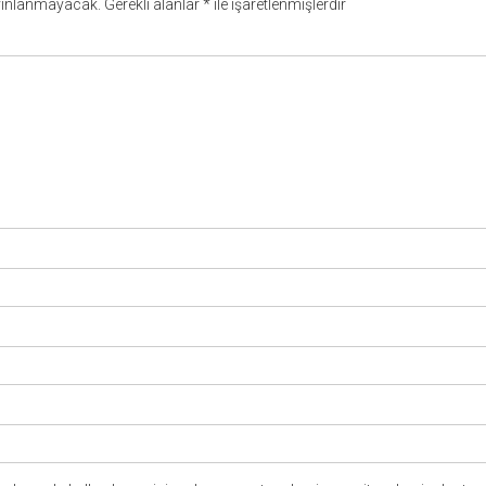
yınlanmayacak.
Gerekli alanlar
*
ile işaretlenmişlerdir