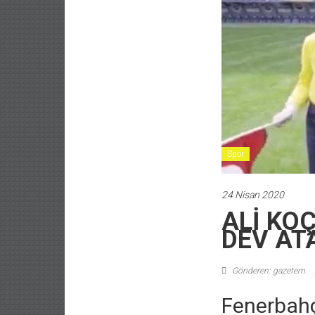
Spor
24 Nisan 2020
ALİ KO
DEV AT
Gönderen: gazetem
Fenerbahç