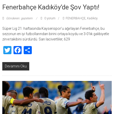
Fenerbahçe Kadıköy’de Şov Yaptı!
Gönderen: gazetem
0 yorum
FENERBAHÇE
,
Kadıköy
Süper Lig 21. haftasında Kayserispor’u ağırlayan Fenerbahçe, bu
sezonun en iyi futbollarından birini ortaya koydu ve 3-0’lık galibiyetle
zirve takibini sürdürdü. Sarı lacivertliler, 629
Twitter
Facebook
Share
Devamını Oku