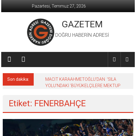
İçeriğe
Pazartesi, Temmuz 27, 2026
geç
GAZETEM
DOĞRU HABERİN ADRESİ
Son dakika:
MACİT KARAAHMETOĞLU’DAN ‘SILA
YOLU’NDAKİ ’BÜYÜKELÇİLERE MEKTUP
Etiket: FENERBAHÇE