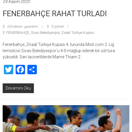
24 Kasım 2020
FENERBAHÇE RAHAT TURLADI
Gönderen: gazetem
0 yorum
FENERBAHÇE
,
Sivas Belediyespor
,
Ziraat Türkiye Kupası
Fenerbahçe, Ziraat Türkiye Kupası 4. turunda Misli.com 2. Lig
temsilcisi Sivas Belediyespor’u 4-0 mağlup ederek bir üst tura
yükseldi. Sarı lacivertlilerde Mame Thiam 2
Twitter
Facebook
Share
Devamını Oku