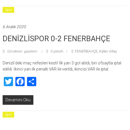
Spor
6 Aralık 2020
DENİZLİSPOR 0-2 FENERBAHÇE
Gönderen: gazetem
0 yorum
FENERBAHÇE
,
Kaleci Altay
Denizli’deki maç nefesleri kesti! İlk yarı 3 gol atıldı, biri ofsaytla iptal
edildi. İkinci yarı ilk penaltı VAR ile verildi, ikincisi VAR ile iptal
Twitter
Facebook
Share
Devamını Oku
Spor