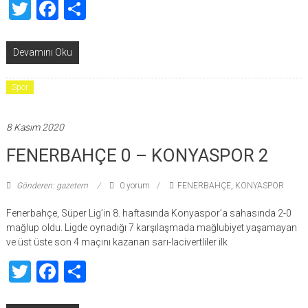
Twitter
Facebook
Share
Devamını Oku
Spor
8 Kasım 2020
FENERBAHÇE 0 – KONYASPOR 2
Gönderen: gazetem
0 yorum
FENERBAHÇE
,
KONYASPOR
Fenerbahçe, Süper Lig’in 8. haftasında Konyaspor’a sahasında 2-0
mağlup oldu. Ligde oynadığı 7 karşılaşmada mağlubiyet yaşamayan
ve üst üste son 4 maçını kazanan sarı-lacivertliler ilk
Twitter
Facebook
Share