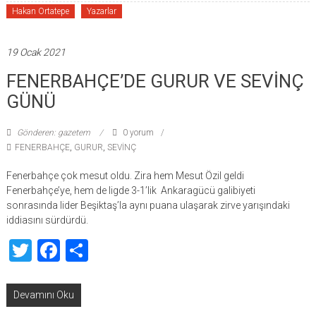
Hakan Ortatepe
Yazarlar
19 Ocak 2021
FENERBAHÇE’DE GURUR VE SEVİNÇ
GÜNÜ
Gönderen: gazetem
0 yorum
FENERBAHÇE
,
GURUR
,
SEVİNÇ
Fenerbahçe çok mesut oldu. Zira hem Mesut Özil geldi
Fenerbahçe’ye, hem de ligde 3-1’lik Ankaragücü galibiyeti
sonrasında lider Beşiktaş’la aynı puana ulaşarak zirve yarışındaki
iddiasını sürdürdü.
Twitter
Facebook
Share
Devamını Oku