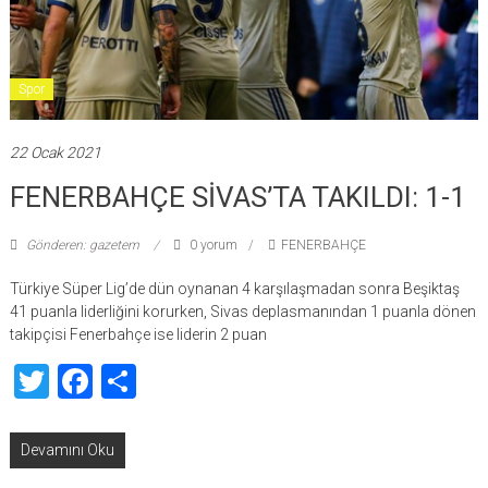
Spor
22 Ocak 2021
FENERBAHÇE SİVAS’TA TAKILDI: 1-1
Gönderen: gazetem
0 yorum
FENERBAHÇE
Türkiye Süper Lig’de dün oynanan 4 karşılaşmadan sonra Beşiktaş
41 puanla liderliğini korurken, Sivas deplasmanından 1 puanla dönen
takipçisi Fenerbahçe ise liderin 2 puan
Twitter
Facebook
Share
Devamını Oku