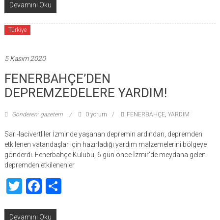
Devamını Oku
Türkiye
5 Kasım 2020
FENERBAHÇE’DEN
DEPREMZEDELERE YARDIM!
Gönderen: gazetem
0 yorum
FENERBAHÇE
,
YARDIM
Sarı-lacivertliler İzmir’de yaşanan depremin ardından, depremden
etkilenen vatandaşlar için hazırladığı yardım malzemelerini bölgeye
gönderdi. Fenerbahçe Kulübü, 6 gün önce İzmir’de meydana gelen
depremden etkilenenler
Twitter
Facebook
Share
Devamını Oku