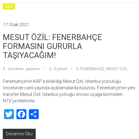
Spor
17 Ocak 2021
MESUT ÖZİL: FENERBAHÇE
FORMASINI GURURLA
TAŞIYACAĞIM!
Gönderen: gazetem
0 yorum
FENERBAHÇE
,
MESUT ÖZİL
Fenerbahçe’nin KAP’a bildirdiği Mesut Özil, İstanbul yolculuğu
öncesinde canlı yayında açıklamalarda bulundu. Fenerbahçe’nin yeni
transferi Mesut Özil, İstanbul yolcuğu öncesi uçağa binmeden
NTV’ye telefonla
Twitter
Facebook
Share
Devamını Oku