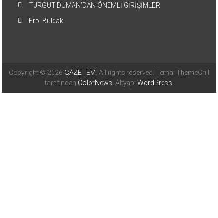
TURGUT DUMAN’DAN ÖNEMLİ GİRİŞİMLER
Erol Buldak
Copyright © 2026
GAZETEM
. All rights reserved. Tema: ThemeGrill
tarafından
ColorNews
. Altyapı
WordPress
.