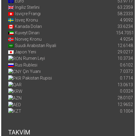
Euro
53.9717
İngiliz Sterlini
63.2359
İsviçre Frangı
58.2333
İsveç Kronu
4.9092
Kanada Doları
33.6234
Kuveyt Dinarı
154.7051
Norveç Kronu
4.9254
Suudi Arabistan Riyali
12.6148
Japon Yeni
29.0217
Rumen Leyi
10.3734
Rus Rublesi
0.6102
Çin Yuanı
7.0372
Pakistan Rupisi
0.1714
13.0613
0.0324
28.0107
12.9652
0.1004
TAKVİM