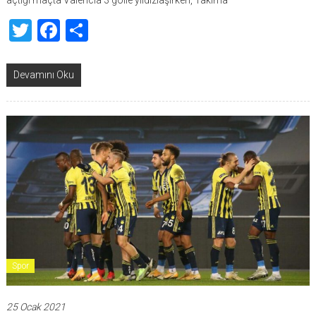
açtığı maçta Valencia 3 golle yıldızlaşırken, Takıma
Twitter
Facebook
Share
Devamını Oku
Spor
25 Ocak 2021