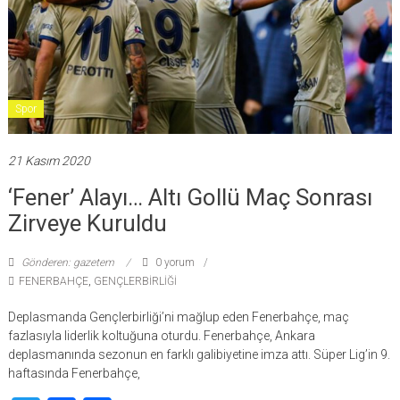
Spor
21 Kasım 2020
‘Fener’ Alayı… Altı Gollü Maç Sonrası
Zirveye Kuruldu
Gönderen: gazetem
0 yorum
FENERBAHÇE
,
GENÇLERBİRLİĞİ
Deplasmanda Gençlerbirliği’ni mağlup eden Fenerbahçe, maç
fazlasıyla liderlik koltuğuna oturdu. Fenerbahçe, Ankara
deplasmanında sezonun en farklı galibiyetine imza attı. Süper Lig’in 9.
haftasında Fenerbahçe,