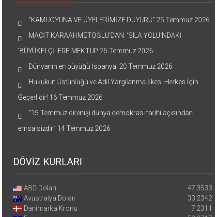
“KAMUOYUNA VE ÜYELERİMİZE DUYURU”
25 Temmuz 2026
MACİT KARAAHMETOĞLU’DAN ‘SILA YOLU’NDAKİ
’BÜYÜKELÇİLERE MEKTUP
25 Temmuz 2026
Dünyanın en büyüğü İspanya!
20 Temmuz 2026
Hukukun Üstünlüğü ve Adil Yargılanma İlkesi Herkes İçin
Geçerlidir!
16 Temmuz 2026
“15 Temmuz direnişi dünya demokrasi tarihi açısından
emsalsizdir”
14 Temmuz 2026
DÖVİZ KURLARI
ABD Doları
47.3533
Avustralya Doları
33.2342
Danimarka Kronu
7.2311