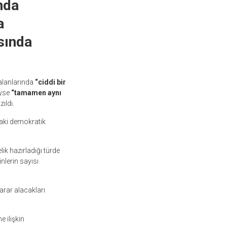
nda
a
sında
 alanlarında
“ciddi bir
eyse
“tamamen aynı
ıldı.
ki demokratik
lik hazırladığı türde
inlerin sayısı
arar alacakları
 ilişkin