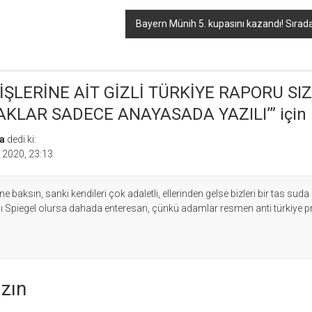
Bayern Münih 5. kupasını kazandı! Sırada
ŞLERİNE AİT GİZLİ TÜRKİYE RAPORU SIZD
HAKLAR SADECE ANAYASADA YAZILI’
” için
a
dedi ki:
l 2020, 23:13
ne baksın, sanki kendileri çok adaletli, ellerinden gelse bizleri bir tas suda
ı Spiegel olursa dahada enteresan, çünkü adamlar resmen anti türkiye 
azın