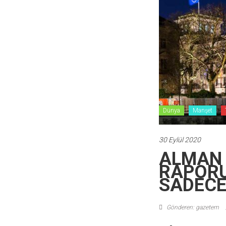
Dünya
Manşet
30 Eylül 2020
ALMAN D
RAPORU 
SADECE
Gönderen: gazetem