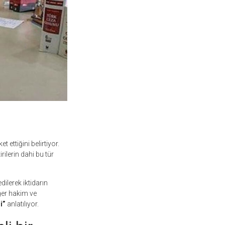
t ettiğini belirtiyor.
ilerin dahi bu tür
dilerek iktidarın
ğer hakim ve
i”
anlatılıyor.