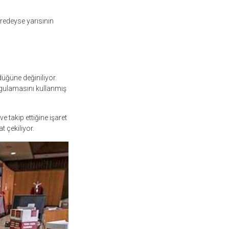
redeyse yarısının
düğüne değiniliyor.
uygulamasını kullanmış
e takip ettiğine işaret
t çekiliyor.