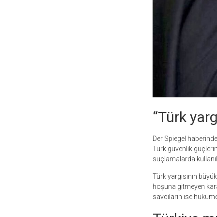
“Türk yargı
Der Spiegel haberind
Türk güvenlik güçlerin
suçlamalarda kullanılab
Türk yargısının büyü
hoşuna gitmeyen kararl
savcıların ise hükümet