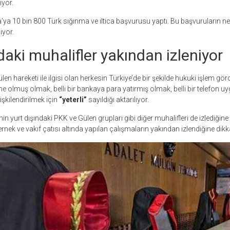
iyor.
’ya 10 bin 800 Türk sığınma ve iltica başvurusu yaptı. Bu başvuruların ne
iyor.
daki muhalifler yakından izleniyor
en hareketi ile ilgisi olan herkesin Türkiye’de bir şekilde hukuki işlem gör
one olmuş olmak, belli bir bankaya para yatırmış olmak, belli bir telefon 
işkilendirilmek için
“yeterli”
sayıldığı aktarılıyor.
n yurt dışındaki PKK ve Gülen grupları gibi diğer muhalifleri de izlediğine v
dernek ve vakıf çatısı altında yapılan çalışmaların yakından izlendiğine dikka