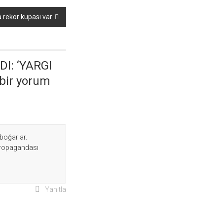
 rekor kupası var
I: ‘YARGI
 bir yorum
 boğarlar.
propagandası
Yanıtla