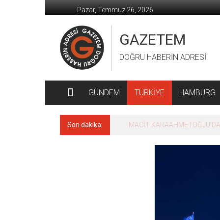
İçeriğe
Pazar, Temmuz 26, 2026
geç
GAZETEM
DOĞRU HABERİN ADRESİ
GÜNDEM
TÜRKİYE
HAMBURG
Son dakika:
MACİT KARAAHMETOĞLU’DAN