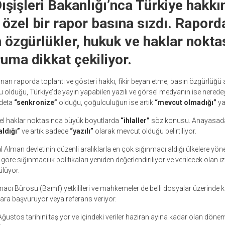
şişleri Bakanlığı’nca Türkiye hakkı
 özel bir rapor basına sızdı. Rapord
n özgürlükler, hukuk ve haklar nokta
ruma dikkat çekiliyor.
anan raporda toplantı ve gösteri hakkı, fikir beyan etme, basın özgürlüğü
olduğu, Türkiye’de yayın yapabilen yazılı ve görsel medyanın ise nered
deta
“senkronize”
olduğu, çoğulculuğun ise artık
“mevcut olmadığı”
yaz
el haklar noktasında büyük boyutlarda
“ihlaller”
söz konusu. Anayasada
aldığı”
ve artık sadece
“yazılı”
olarak mevcut olduğu belirtiliyor.
l Alman devletinin düzenli aralıklarla en çok sığınmacı aldığı ülkelere yöne
göre sığınmacılık politikaları yeniden değerlendiriliyor ve verilecek olan iz
ülüyor.
acı Bürosu (Bamf) yetkilileri ve mahkemeler de belli dosyalar üzerinde k
ara başvuruyor veya referans veriyor.
ğustos tarihini taşıyor ve içindeki veriler haziran ayına kadar olan döneme