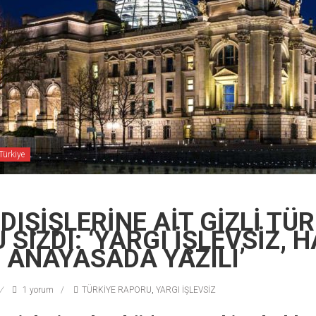
Türkiye
IŞİŞLERİNE AİT GİZLİ TÜR
SIZDI: ‘YARGI İŞLEVSİZ, 
 ANAYASADA YAZILI’
1 yorum
TÜRKİYE RAPORU
,
YARGI İŞLEVSİZ