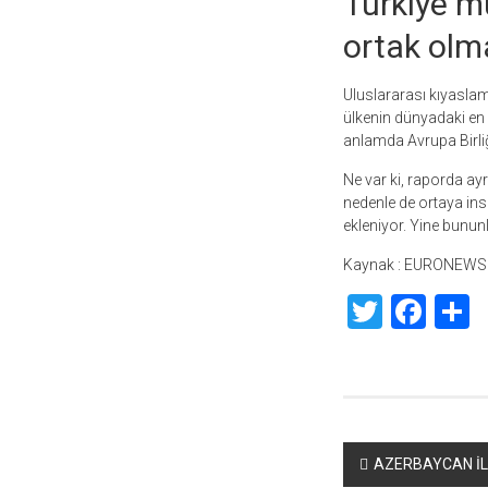
Türkiye m
ortak olm
Uluslararası kıyaslam
ülkenin dünyadaki en b
anlamda Avrupa Birliğ
Ne var ki, raporda ay
nedenle de ortaya insan
ekleniyor. Yine bununla
Kaynak : EURONEWS
Twitte
Fac
S
Yazı
AZERBAYCAN İL