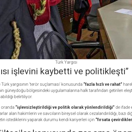
Türk Yargısı
sı işlevini kaybetti ve politikleşti”
e Türk yargısının ‘terör suçlaması’ konusunda
“fazla hızlı ve rahat”
hareke
in güneydoğu bölgesindeki uygulamalarına halk tarafından getirilen eleştir
ildiği belirtiliyor.
k oranda
“işlevsizleştirildiği ve politik olarak yönlendirildiği”
de ifade e
ar alan hakimlerin ve savcıların bireysel olarak cezalandırıldığı, bazı di
in istediklerini yaparak durumu kendi kariyerleri için
“fırsata çevirdikler