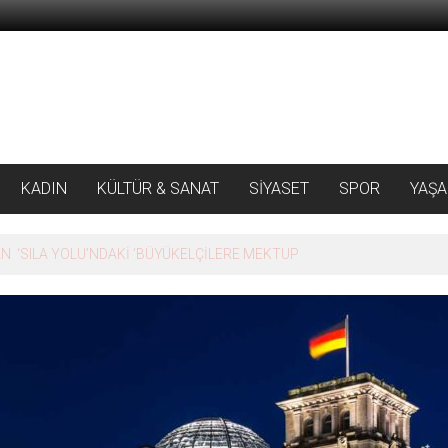
KADIN
KÜLTÜR & SANAT
SİYASET
SPOR
YAŞ
 ‘SILA YOLU’NDAKİ ’BÜYÜKELÇİLERE MEKTUP