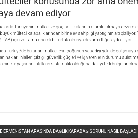
ülteciler konusunda zor ama öneml
aya devam ediyor
alarda Türkiye’nin mülteci ve göç politikalarının olumlu olmaya devam ett
üyük mülteci kalabalıklarından birine ev sahipliği yaptığının altı çiziliyor.
i (AB) için zor ama önemli bir ortak olmaya devam ettiği kaydediliyor.
rıca Türkiye’de bulunan mültecilerin çoğunun yasadışı şekilde çalışmaya 
 hakları ihlalleri çıktığı, güvenlik güçleri ve iş verenlerin durumu suistimal
 birlikte yaşanan ihlallerin sistematik olduğuna dair yeterli bulgular olmadı
r
ebook
hare
E ERMENİSTAN ARASINDA DAĞLIK KARABAĞ SORUNU NASIL BAŞLADI