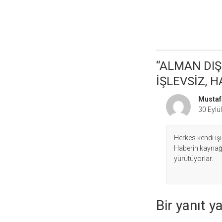
dolaşımı
“
ALMAN DIŞİ
İŞLEVSİZ, 
Mustaf
30 Eylü
Herkes kendi işi
Haberin kaynağ
yürütüyorlar.
Bir yanıt y