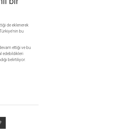
i bir
iği de eklenerek
 Türkiye’nin bu
devam ettiği ve bu
 edebildikleri
ğı belirtiliyor.
?