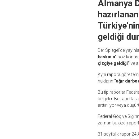
Almanya Dı
hazırlanan
Türkiye’ni
geldiği du
Der Spiegel’de yayınl
baskının”
söz konusu 
çizgiye geldiği”
ve a
Aynı rapora göre tem
hakların
“ağır darbe 
Bu tip raporlar Federa
belgeler. Bu raporlara 
arttırılıyor veya düşür
Federal Göç ve Sığınm
zaman bu özel raporl
31 sayfalık rapor 24 A