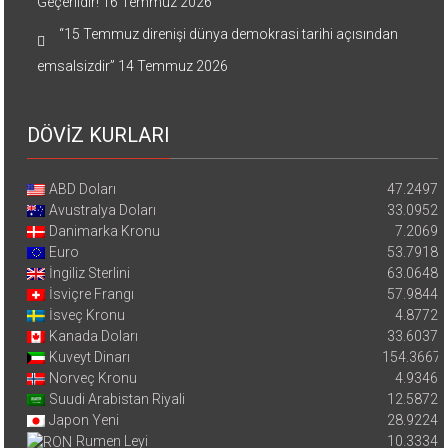
Geçerlidir!
16 Temmuz 2026
“15 Temmuz direnişi dünya demokrasi tarihi açısından
emsalsizdir”
14 Temmuz 2026
DÖVİZ KURLARI
ABD Doları
47.2497
Avustralya Doları
33.0952
Danimarka Kronu
7.2069
Euro
53.7918
İngiliz Sterlini
63.0648
İsviçre Frangı
57.9844
İsveç Kronu
4.8772
Kanada Doları
33.6037
Kuveyt Dinarı
154.3667
Norveç Kronu
4.9346
Suudi Arabistan Riyali
12.5872
Japon Yeni
28.9224
Rumen Leyi
10.3334