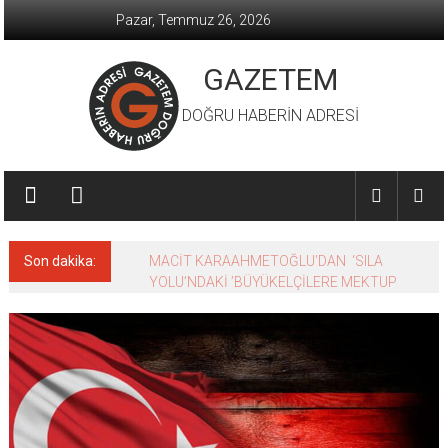
İçeriğe
Pazar, Temmuz 26, 2026
geç
GAZETEM
DOĞRU HABERİN ADRESİ
Son dakika:
MACİT KARAAHMETOĞLU’DAN ‘SILA
YOLU’NDAKİ ’BÜYÜKELÇİLERE MEKTUP