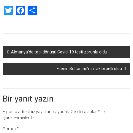
Twitter
Facebook
Share
Yazı
Almanya’da tatil dönüşü Covid-19 testi zorunlu oldu
dolaşımı
Filenin Sultanları’nın rakibi belli oldu
Bir yanıt yazın
E-posta adresiniz yayınlanmayacak.
Gerekli alanlar
*
ile
işaretlenmişlerdir
Yorum
*