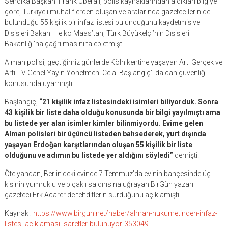
Sendika Başkanı Frank Überall, polis kaynaklarından aldıkları bilgiye
göre, Türkiyeli muhaliflerden oluşan ve aralarında gazetecilerin de
bulunduğu 55 kişilik bir infaz listesi bulunduğunu kaydetmiş ve
Dışişleri Bakanı Heiko Maas’tan, Türk Büyükelçi’nin Dışişleri
Bakanlığı’na çağrılmasını talep etmişti.
Alman polisi, geçtiğimiz günlerde Köln kentine yaşayan Artı Gerçek ve
Artı TV Genel Yayın Yönetmeni Celal Başlangıç’ı da can güvenliği
konusunda uyarmıştı.
Başlangıç,
“21 kişilik infaz listesindeki isimleri biliyorduk. Sonra
43 kişilik bir liste daha olduğu konusunda bir bilgi yayılmıştı ama
bu listede yer alan isimler kimler bilinmiyordu. Evime gelen
Alman polisleri bir üçüncü listeden bahsederek, yurt dışında
yaşayan Erdoğan karşıtlarından oluşan 55 kişilik bir liste
olduğunu ve adımın bu listede yer aldığını söyledi”
demişti.
Öte yandan, Berlin’deki evinde 7 Temmuz’da evinin bahçesinde üç
kişinin yumruklu ve bıçaklı saldırısına uğrayan BirGün yazarı
gazeteci Erk Acarer de tehditlerin sürdüğünü açıklamıştı.
Kaynak :
https://www.birgun.net/haber/alman-hukumetinden-infaz-
listesi-aciklamasi-isaretler-bulunuyor-353049