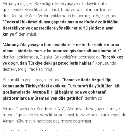
Almanya Dışişleri Bakanlığı ülkede yaşayan Türkiyeli muhalif
gazetecilere yönelik artan tehdit, taciz ve saldırılarınardından
dün Deutsche Welle’ye bir açıklamada bulunmuştu. Açıklamada,
“Federal Hükümet dünya çapında basın ve ifade özgürlüğünü
destekliyor ve gazetecilere yönelik her türlü şiddet olayını
kınıyor”
denilmişti.
“Almanya’da yaşayan tüm insanların – ne tür bir saikle olursa
olsun – şiddete maruz kalmaması güvence altına alınmalıdır”
denilen açıklamada, Dışişleri Bakanlığı’nın geçmişte de
“birçok kez
ve doğrudan Türkiye’deki gazetecilerin hakları”
konusunda
destek verdiği ifade edilmişti.
Bakanlıktan yapılan açıklamada,
“basın ve ifade özgürlüğü
konusunda Türkiye’deki eksikler, Türk tarafı ile yürütülen ikili
görüşmelerde, Avrupa Birliği bağlamında ve çok taraflı
platformlarda mütemadiyen dile getirildi”
denilmişti.
Alman Gazeteciler Sendikası (DJV), Almanya’da yaşayan Türkiyeli
muhalif gazetecilere yönelik artan tehdit, taciz ve saldırılar karşısında
Alman hükümetini harekete geçirmeye çağırmıştı.