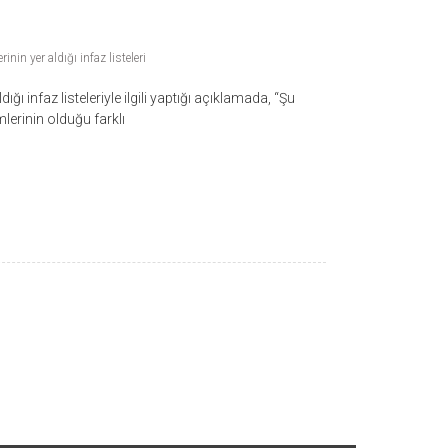
inin yer aldığı infaz listeleri
ğı infaz listeleriyle ilgili yaptığı açıklamada, “Şu
mlerinin olduğu farklı