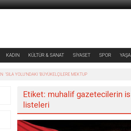
KADIN
KÜLTÜR & SANAT
SİYASET
SPOR
YAŞ
 ‘SILA YOLU’NDAKİ ’BÜYÜKELÇİLERE MEKTUP
Etiket: muhalif gazetecilerin is
listeleri