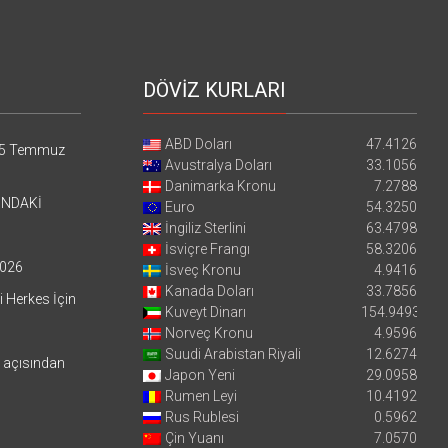
DÖVİZ KURLARI
ABD Doları
47.4126
5 Temmuz
Avustralya Doları
33.1056
Danimarka Kronu
7.2788
’NDAKİ
Euro
54.3250
İngiliz Sterlini
63.4798
İsviçre Frangı
58.3206
026
İsveç Kronu
4.9416
Kanada Doları
33.7856
i Herkes İçin
Kuveyt Dinarı
154.9493
Norveç Kronu
4.9596
Suudi Arabistan Riyali
12.6274
i açısından
Japon Yeni
29.0958
Rumen Leyi
10.4192
Rus Rublesi
0.5962
Çin Yuanı
7.0570