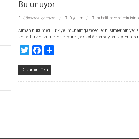
Bulunuyor
Gönderen: gazetem
0 yorum
muhalif gazetecilerin isimler
Alman hükümeti Türkiyeli muhalif gazetecilerin isimlerinin yer aldı
anda Türk hükümetine eleştirel yaklaştığı varsayılan kişilerin isi
Twitter
Facebook
Share
Devamını Oku