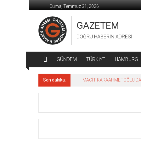
İçeriğe
Cuma, Temmuz 31, 2026
geç
GAZETEM
DOĞRU HABERİN ADRESİ
GÜNDEM
TÜRKİYE
HAMBURG
Son dakika:
MACİT KARAAHMETOĞLU’DAN