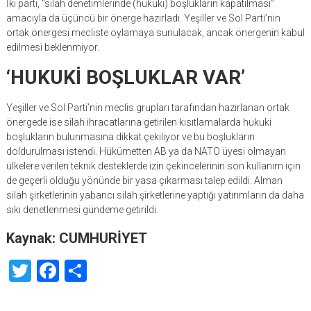
İki parti, “silah denetimlerinde (hukuki) boşlukların kapatılması”
amacıyla da üçüncü bir önerge hazırladı. Yeşiller ve Sol Parti’nin
ortak önergesi mecliste oylamaya sunulacak, ancak önergenin kabul
edilmesi beklenmiyor.
‘HUKUKİ BOŞLUKLAR VAR’
Yeşiller ve Sol Parti’nin meclis grupları tarafından hazırlanan ortak
önergede ise silah ihracatlarına getirilen kısıtlamalarda hukuki
boşlukların bulunmasına dikkat çekiliyor ve bu boşlukların
doldurulması istendi. Hükümetten AB ya da NATO üyesi olmayan
ülkelere verilen teknik desteklerde izin çekincelerinin son kullanım için
de geçerli olduğu yönünde bir yasa çıkarması talep edildi. Alman
silah şirketlerinin yabancı silah şirketlerine yaptığı yatırımların da daha
sıkı denetlenmesi gündeme getirildi.
Kaynak: CUMHURİYET
Twitter
Facebook
Share