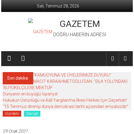
İçeriğe
Salı, Temmuz 28, 2026
geç
GAZETEM
DOĞRU HABERİN ADRESİ
“KAMUOYUNA VE ÜYELERİMİZE DUYURU”
Son dakika:
MACİT KARAAHMETOĞLU’DAN ‘SILA YOLU’NDAKİ
’BÜYÜKELÇİLERE MEKTUP
Dünyanın en büyüğü İspanya!
Hukukun Üstünlüğü ve Adil Yargılanma İlkesi Herkes İçin Geçerlidir!
“15 Temmuz direnişi dünya demokrasi tarihi açısından emsalsizdir”
Gündem
Manşet
29 Ocak 2021