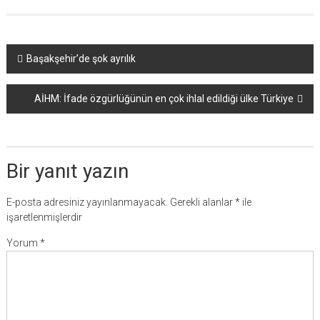
Yazı
Başakşehir’de şok ayrılık
dolaşımı
AİHM: İfade özgürlüğünün en çok ihlal edildiği ülke Türkiye
Bir yanıt yazın
E-posta adresiniz yayınlanmayacak.
Gerekli alanlar
*
ile
işaretlenmişlerdir
Yorum
*