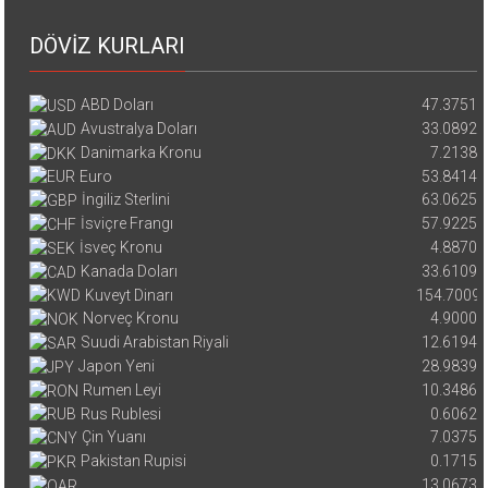
DÖVİZ KURLARI
ABD Doları
47.3751
Avustralya Doları
33.0892
Danimarka Kronu
7.2138
Euro
53.8414
İngiliz Sterlini
63.0625
İsviçre Frangı
57.9225
İsveç Kronu
4.8870
Kanada Doları
33.6109
Kuveyt Dinarı
154.7009
Norveç Kronu
4.9000
Suudi Arabistan Riyali
12.6194
Japon Yeni
28.9839
Rumen Leyi
10.3486
Rus Rublesi
0.6062
Çin Yuanı
7.0375
Pakistan Rupisi
0.1715
13.0673