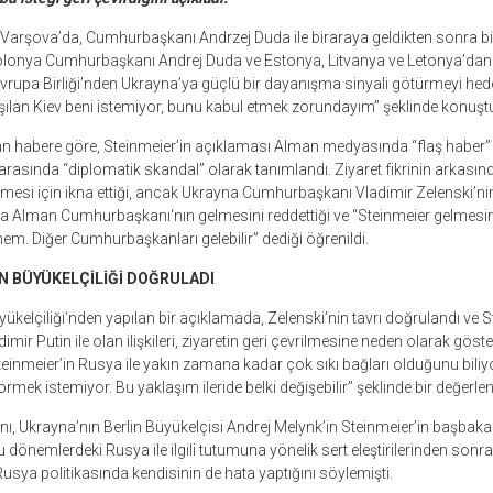
Varşova’da, Cumhurbaşkanı Andrzej Duda ile biraraya geldikten sonra bir
olonya Cumhurbaşkanı Andrej Duda ve Estonya, Litvanya ve Letonya’dan
 Avrupa Birliği’nden Ukrayna’ya güçlü bir dayanışma sinyali götürmeyi he
ılan Kiev beni istemiyor, bunu kabul etmek zorundayım” şeklinde konuşt
n habere göre, Steinmeier’in açıklaması Alman medyasında “flaş haber” o
asında “diplomatik skandal” olarak tanımlandı. Ziyaret fikrinin arkasın
gitmesi için ikna ettiği, ancak Ukrayna Cumhurbaşkanı Vladimir Zelenski’ni
 Alman Cumhurbaşkanı‘nın gelmesini reddettiği ve “Steinmeier gelmesin.
m. Diğer Cumhurbaşkanları gelebilir” dediği öğrenildi.
N BÜYÜKELÇİLİĞİ DOĞRULADI
ükelçiliği’nden yapılan bir açıklamada, Zelenski’nin tavrı doğrulandı ve S
imir Putin ile olan ilişkileri, ziyaretin geri çevrilmesine neden olarak göster
einmeier’in Rusya ile yakın zamana kadar çok sıkı bağları olduğunu bili
örmek istemiyor. Bu yaklaşım ileride belki değişebilir” şeklinde bir değerle
 Ukrayna’nın Berlin Büyükelçisi Andrej Melynk’in Steinmeier’in başbaka
u dönemlerdeki Rusya ile ilgili tutumuna yönelik sert eleştirilerinden sonra
sya politikasında kendisinin de hata yaptığını söylemişti.