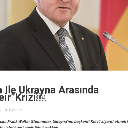
 Ile Ukrayna Arasında
eir”krizi￼
0 yorum
ı Frank Walter Steinmeier, Ukrayna’nın başkenti Kiev’i ziyaret etmek i
u isteği geri çevirdiğini açıkladı.