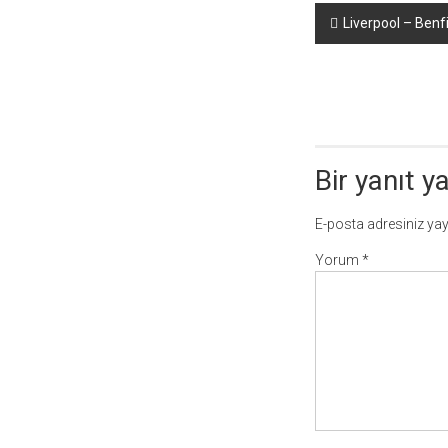
Yazı
Liverpool – Benfi
dolaşımı
Bir yanıt y
E-posta adresiniz ya
Yorum
*