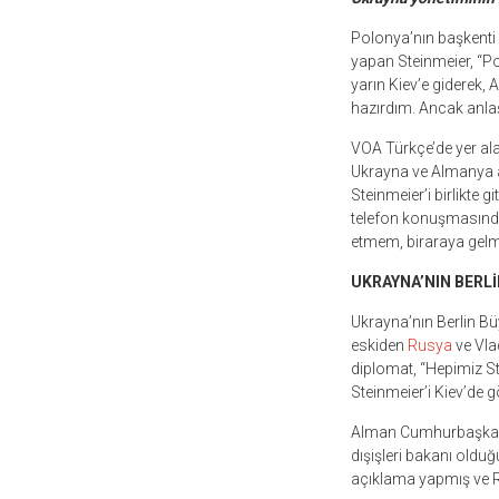
Polonya’nın başkenti 
yapan Steinmeier, “P
yarın Kiev’e giderek,
hazırdım. Ancak anlaş
VOA Türkçe’de yer ala
Ukrayna ve Almanya ar
Steinmeier’i birlikte 
telefon konuşmasında
etmem, biraraya gelme
UKRAYNA’NIN BERLİ
Ukrayna’nın Berlin Büy
eskiden
Rusya
ve Vlad
diplomat, “Hepimiz St
Steinmeier’i Kiev’de g
Alman Cumhurbaşkanı,
dışişleri bakanı olduğ
açıklama yapmış ve Ru