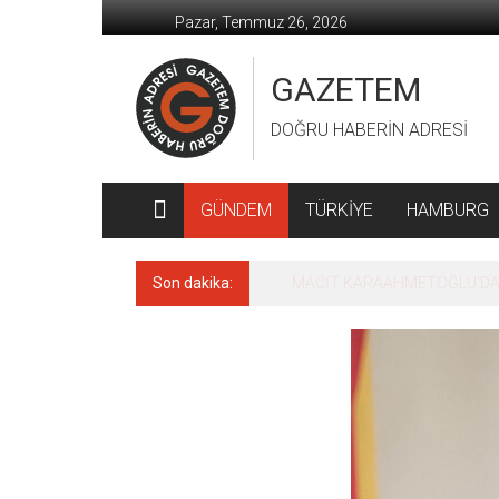
İçeriğe
Pazar, Temmuz 26, 2026
geç
GAZETEM
DOĞRU HABERİN ADRESİ
GÜNDEM
TÜRKİYE
HAMBURG
Son dakika:
MACİT KARAAHMETOĞLU’DAN