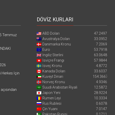
DÖVİZ KURLARI
ABD Doları
47.2497
5 Temmuz
Avustralya Doları
33.0952
Danimarka Kronu
7.2069
’NDAKİ
Euro
53.7918
İngiliz Sterlini
63.0648
İsviçre Frangı
57.9844
026
İsveç Kronu
4.8772
Kanada Doları
33.6037
i Herkes İçin
Kuveyt Dinarı
154.3667
Norveç Kronu
4.9346
Suudi Arabistan Riyali
12.5872
i açısından
Japon Yeni
28.9224
Rumen Leyi
10.3334
Rus Rublesi
0.6078
Çin Yuanı
7.0147
Pakistan Rupisi
0.1711