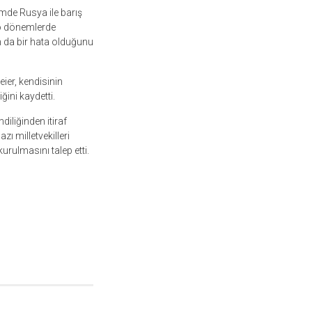
mde Rusya ile barış
, o dönemlerde
n da bir hata olduğunu
ier, kendisinin
ini kaydetti.
iliğinden itiraf
ı milletvekilleri
rulmasını talep etti.