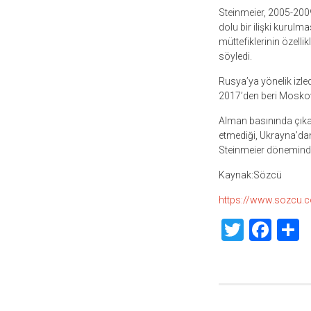
Steinmeier, 2005-2009
dolu bir ilişki kurulm
müttefiklerinin özell
söyledi.
Rusya’ya yönelik izled
2017’den beri Moskova
Alman basınında çıkan
etmediği, Ukrayna’dan 
Steinmeier döneminde 
Kaynak:Sözcü
https://www.sozcu.c
Twitte
Fac
S