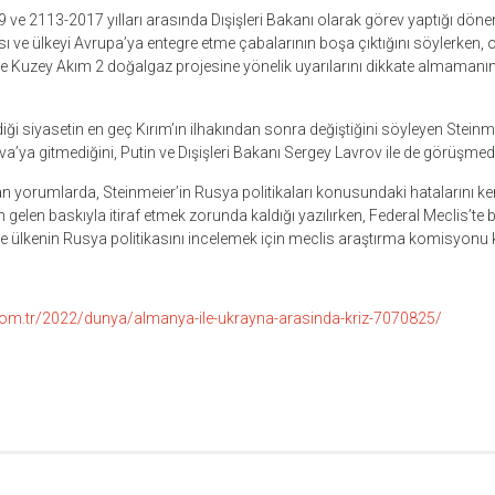
 ve 2113-2017 yılları arasında Dışişleri Bakanı olarak görev yaptığı döne
ası ve ülkeyi Avrupa’ya entegre etme çabalarının boşa çıktığını söylerken
ikle Kuzey Akım 2 doğalgaz projesine yönelik uyarılarını dikkate almamanı
iği siyasetin en geç Kırım’ın ilhakından sonra değiştiğini söyleyen Steinme
’ya gitmediğini, Putin ve Dışişleri Bakanı Sergey Lavrov ile de görüşmediğ
 yorumlarda, Steinmeier’in Rusya politikaları konusundaki hatalarını kend
gelen baskıyla itiraf etmek zorunda kaldığı yazılırken, Federal Meclis’te baz
ülkenin Rusya politikasını incelemek için meclis araştırma komisyonu ku
om.tr/2022/dunya/almanya-ile-ukrayna-arasinda-kriz-7070825/
r
ebook
hare