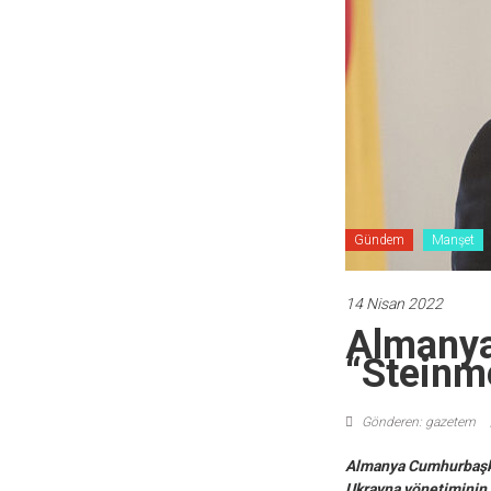
Gündem
Manşet
14 Nisan 2022
Almanya
“Steinm
Gönderen: gazetem
Almanya Cumhurbaşkan
Ukrayna yönetiminin b