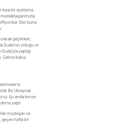
 kısa bir açıklama
 meslektaşlarımızla
defliyorduk. Ben buna
u.
larak geçilirken,
da Duda’nın olduğu ve
n Duda’yla yaptığı
 Gelirse kabul
teinmeier’in
ildi. Bir Ukraynalı
yoruz. Şu anda kimse
ndirme yaptı.
nlık müsteşarı ve
, geçen hafta bir