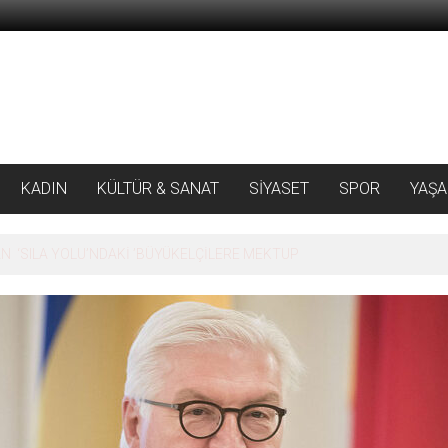
KADIN
KÜLTÜR & SANAT
SİYASET
SPOR
YAŞ
 ‘SILA YOLU’NDAKİ ’BÜYÜKELÇİLERE MEKTUP