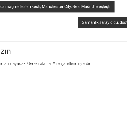
ca maçı nefesleri kesti, Manchester City, Real Madrid’le eşleşti
Samanlık saray oldu, dost
azın
yınlanmayacak.
Gerekli alanlar
*
ile işaretlenmişlerdir