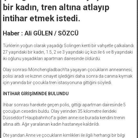
bir kadın, tren altına atlayıp
intihar etmek istedi.
Haber : Ali GÜLEN / SÖZCÜ
Türklerin yoğun olarak yaşadığı Solingen kenti bir vahşetle çalkalandı.
27 yaşındaki bir kadın, 1.5, 2 ve 3 yaşındaki üç kızı ile 6 ve 8 yaşındaki
iki oğlunu yaşadıkları apartman dairesinde öldürdü.
Olay sonrası Mönchengladbach’ta yaşayan çocukların anneannesi,
polisi aradı ve kızının cinayet işlediğini daha sonra da canına kıymak
için yanında bir çocukla tren istasyonuna gittiğini söyledi.
İNTİHAR GİRİŞİMİNDE BULUNDU
İhbar sonrası harekete geçen polis, gittiği apartman dairesinde 5
çocuğun cesedini buldu. Olay yerinden 35 kilometre ilerideki
Düsseldorf Haupbahnhof’a giden anne ise burada kendini trenin
altına attı. Ağır yaralanan kadın hastaneye kaldırıldı.
Öte yandan Anne ve çocukların kimlikleri ile ilgili herhangi bir bilgi