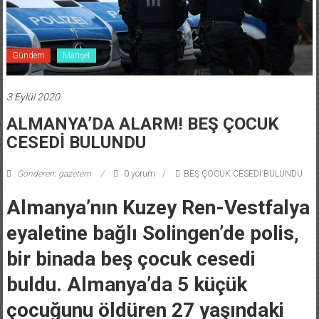
Gündem
Manşet
3 Eylül 2020
ALMANYA’DA ALARM! BEŞ ÇOCUK
CESEDİ BULUNDU
Gönderen: gazetem
0 yorum
BEŞ ÇOCUK CESEDİ BULUNDU
Almanya’nın Kuzey Ren-Vestfalya
eyaletine bağlı Solingen’de polis,
bir binada beş çocuk cesedi
buldu. Almanya’da 5 küçük
çocuğunu öldüren 27 yaşındaki