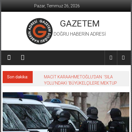
İçeriğe
Pazar, Temmuz 26, 2026
geç
GAZETEM
DOĞRU HABERİN ADRESİ
Son dakika:
MACİT KARAAHMETOĞLU’DAN ‘SILA
YOLU’NDAKİ ’BÜYÜKELÇİLERE MEKTUP