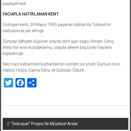
paylaşılmadı.
FACİAYLA HATIRLANAN KENT
Solingen kenti, 29 Mayıs 1993 yaşanan katliamla Türkiye’nin
hafızasında yer etmişti.
Dünyayı dehşete düşüren olayda dört aşırı sağcı Alman, Genç
Ailesi’nin evini kundaklamış, olayda ailenin beş bireyi hayatını
kaybetmişti.
Neo-nazi katliamının kurbanlarının isimleri ise şöyle: Gürsün İnce,
Hatice, Hülya, Saime Genç ile Gülistan Öztürk.
Twitter
Facebook
Share
Yazı
“Sekrayat” Projesi İle Müziksel Anılar