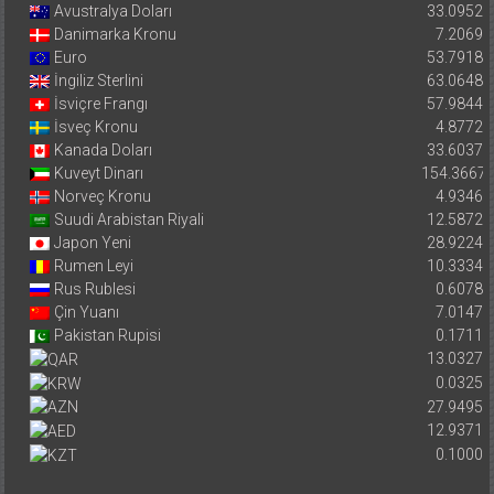
Avustralya Doları
33.0952
Danimarka Kronu
7.2069
Euro
53.7918
İngiliz Sterlini
63.0648
İsviçre Frangı
57.9844
İsveç Kronu
4.8772
Kanada Doları
33.6037
Kuveyt Dinarı
154.3667
Norveç Kronu
4.9346
Suudi Arabistan Riyali
12.5872
Japon Yeni
28.9224
Rumen Leyi
10.3334
Rus Rublesi
0.6078
Çin Yuanı
7.0147
Pakistan Rupisi
0.1711
13.0327
0.0325
27.9495
12.9371
0.1000