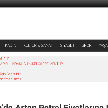
KADIN
KÜLTÜR & SANAT
SİYASET
SPOR
YAŞ
YURU”
A YOLU’NDAKİ ’BÜYÜKELÇİLERE MEKTUP
çin Geçerlidir!
an emsalsizdir”