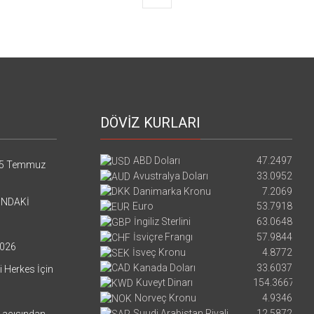
DÖVİZ KURLARI
ABD Doları
47.2497
5 Temmuz
Avustralya Doları
33.0952
Danimarka Kronu
7.2069
’NDAKİ
Euro
53.7918
İngiliz Sterlini
63.0648
İsviçre Frangı
57.9844
026
İsveç Kronu
4.8772
Kanada Doları
33.6037
i Herkes İçin
Kuveyt Dinarı
154.3667
Norveç Kronu
4.9346
Suudi Arabistan Riyali
12.5872