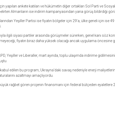
çin yapılan ankete katılan ve hükümetin diğer ortakları Sol Parti ve Sosya
belirten Almanların ise indirim kampanyasından yana görüş bildirdiği gör
larından Yeşiller Partisi ise fiyatın bölgeler için 29’a, ülke geneli için ise 4
.
yla ilgili siyasi partiler arasında görüşmeler sürerken, genel kanı söz 
tmeyeceği, fiyatın biraz daha yüksek olacağı ancak uygulama öncesine 
PD, Yeşiller ve Liberaller, mart ayında, toplu ulaşımda indirime gidilmesini,
uştu.
kabul edilen bu program, Ukrayna’daki savaş nedeniyle enerji maliyetleri
faturalarını azaltmayı amaçlıyordu.
üyük rağbet gören projenin finansmanı için federal bütçeden eyaletlere 2
r
ebook
hare