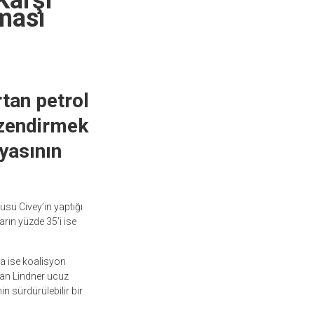
Karşı
ması
tan petrol
özendirmek
yasının
sü Civey’in yaptığı
arın yüzde 35’i ise
 ise koalisyon
ian Lindner ucuz
in sürdürülebilir bir