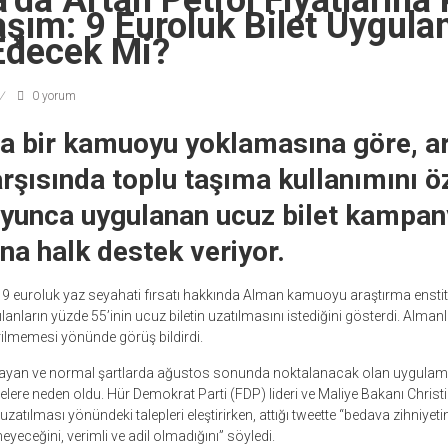
da Artan Petrol Fiyatlarına 
şım: 9 Euroluk Bilet Uygula
decek Mi?
0 yorum
a bir kamuoyu yoklamasına göre, ar
karşısında toplu taşıma kullanımını 
oyunca uygulanan ucuz bilet kampan
na halk destek veriyor.
i 9 euroluk yaz seyahati fırsatı hakkında Alman kamuoyu araştırma enstitü
anların yüzde 55’inin ucuz biletin uzatılmasını istediğini gösterdi. Almanl
irilmemesi yönünde görüş bildirdi.
layan ve normal şartlarda ağustos sonunda noktalanacak olan uygulama
re neden oldu. Hür Demokrat Parti (FDP) lideri ve Maliye Bakanı Christ
atılması yönündeki talepleri eleştirirken, attığı tweette “bedava zihniyetin
eyeceğini, verimli ve adil olmadığını” söyledi.