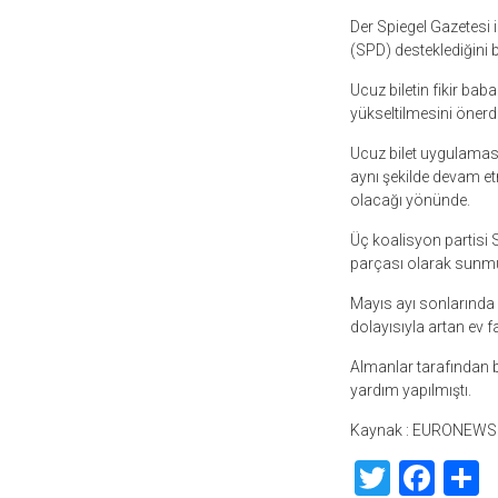
Der Spiegel Gazetesi i
(SPD) desteklediğini 
Ucuz biletin fikir baba
yükseltilmesini önerdi
Ucuz bilet uygulaması
aynı şekilde devam e
olacağı yönünde.
Üç koalisyon partisi S
parçası olarak sunm
Mayıs ayı sonlarında 
dolayısıyla artan ev 
Almanlar tarafından b
yardım yapılmıştı.
Kaynak : EURONEWS
Twitte
Fac
S