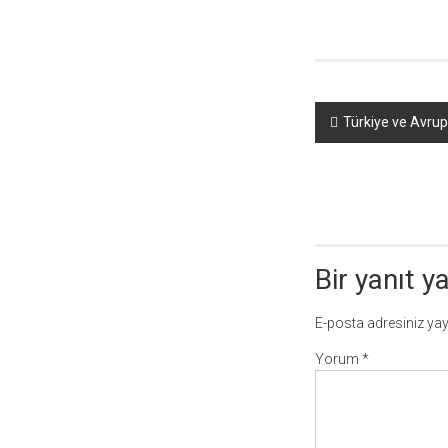
Yazı
Türkiye ve Avrup
dolaşımı
Bir yanıt y
E-posta adresiniz ya
Yorum
*