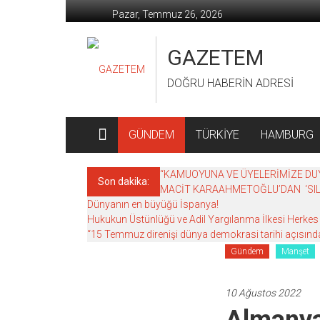
İçeriğe
Pazar, Temmuz 26, 2026
geç
GAZETEM
DOĞRU HABERİN ADRESİ
GÜNDEM
TÜRKİYE
HAMBURG
“KAMUOYUNA VE ÜYELERİMİZE DU
Son dakika:
MACİT KARAAHMETOĞLU’DAN ‘SIL
Dünyanın en büyüğü İspanya!
Hukukun Üstünlüğü ve Adil Yargılanma İlkesi Herkes İ
“15 Temmuz direnişi dünya demokrasi tarihi açısınd
Gündem
Manşet
10 Ağustos 2022