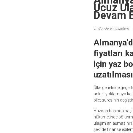
Almanya’
Ucuz Ula
Devam E
Gönderen: gazetem
Almanya’d
fiyatları 
için yaz b
uzatılması
Ülke genelinde geçerl
anket, yoklamaya katıl
bilet süresinin değişt
Haziran başında baş
hükümetinde bölünmele
ulaşım anlaşmasının uz
şekilde finanse edilem