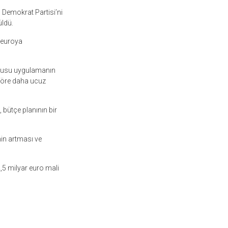
l Demokrat Partisi’ni
üldü.
9 euroya
konusu uygulamanın
göre daha ucuz
 bütçe planının bir
nin artması ve
,5 milyar euro mali