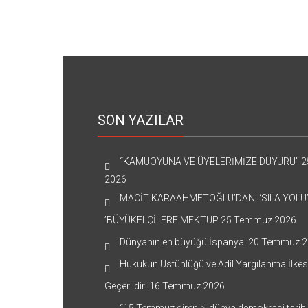
SON YAZILAR
“KAMUOYUNA VE ÜYELERİMİZE DUYURU”
2
2026
MACİT KARAAHMETOĞLU’DAN ‘SILA YOLU
’BÜYÜKELÇİLERE MEKTUP
25 Temmuz 2026
Dünyanın en büyüğü İspanya!
20 Temmuz 2
Hukukun Üstünlüğü ve Adil Yargılanma İlkes
Geçerlidir!
16 Temmuz 2026