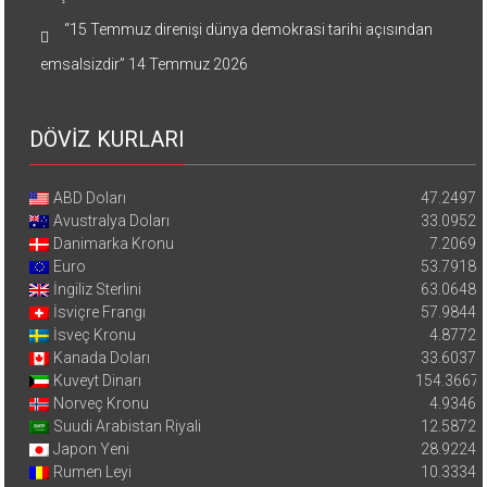
“15 Temmuz direnişi dünya demokrasi tarihi açısından
emsalsizdir”
14 Temmuz 2026
DÖVİZ KURLARI
ABD Doları
47.2497
Avustralya Doları
33.0952
Danimarka Kronu
7.2069
Euro
53.7918
İngiliz Sterlini
63.0648
İsviçre Frangı
57.9844
İsveç Kronu
4.8772
Kanada Doları
33.6037
Kuveyt Dinarı
154.3667
Norveç Kronu
4.9346
Suudi Arabistan Riyali
12.5872
Japon Yeni
28.9224
Rumen Leyi
10.3334