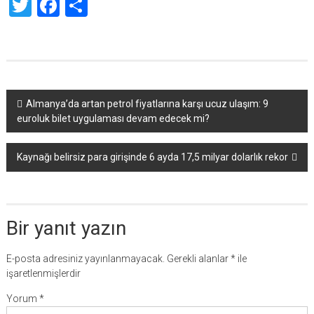
Twitter
Facebook
Share
Yazı
Almanya’da artan petrol fiyatlarına karşı ucuz ulaşım: 9
euroluk bilet uygulaması devam edecek mi?
dolaşımı
Kaynağı belirsiz para girişinde 6 ayda 17,5 milyar dolarlık rekor
Bir yanıt yazın
E-posta adresiniz yayınlanmayacak.
Gerekli alanlar
*
ile
işaretlenmişlerdir
Yorum
*