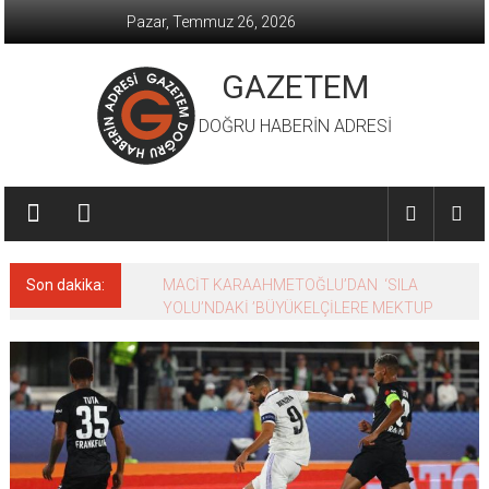
İçeriğe
Pazar, Temmuz 26, 2026
geç
GAZETEM
DOĞRU HABERİN ADRESİ
Son dakika:
MACİT KARAAHMETOĞLU’DAN ‘SILA
YOLU’NDAKİ ’BÜYÜKELÇİLERE MEKTUP