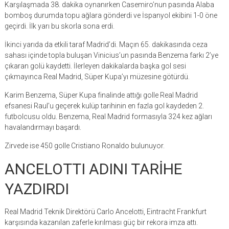
Karşılaşmada 38. dakika oynanırken Casemiro’nun pasında Alaba
bomboş durumda topu ağlara gönderdi ve İspanyol ekibini 1-0 öne
geçirdi. İlk yarı bu skorla sona erdi.
İkinci yarıda da etkili taraf Madrid’di. Maçın 65. dakikasında ceza
sahası içinde topla buluşan Vinicius’un pasında Benzema farkı 2’ye
çıkaran golü kaydetti. İlerleyen dakikalarda başka gol sesi
çıkmayınca Real Madrid, Süper Kupa’yı müzesine götürdü.
Karim Benzema, Süper Kupa finalinde attığı golle Real Madrid
efsanesi Raul’u geçerek kulüp tarihinin en fazla gol kaydeden 2.
futbolcusu oldu. Benzema, Real Madrid formasıyla 324 kez ağları
havalandırmayı başardı.
Zirvede ise 450 golle Cristiano Ronaldo bulunuyor.
ANCELOTTI ADINI TARİHE
YAZDIRDI
Real Madrid Teknik Direktörü Carlo Ancelotti, Eintracht Frankfurt
karşısında kazanılan zaferle kırılması güç bir rekora imza attı.