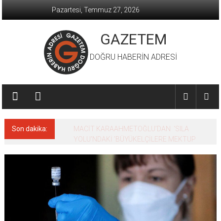
İçeriğe
Pazartesi, Temmuz 27, 2026
geç
GAZETEM
DOĞRU HABERİN ADRESİ
Son dakika:
MACİT KARAAHMETOĞLU’DAN ‘SILA
YOLU’NDAKİ ’BÜYÜKELÇİLERE MEKTUP