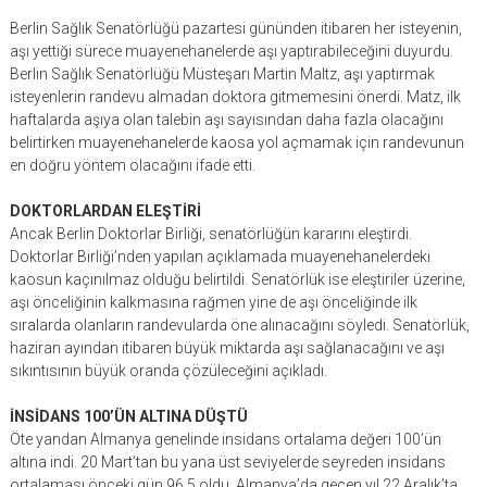
Berlin Sağlık Senatörlüğü pazartesi gününden itibaren her isteyenin,
aşı yettiği sürece muayenehanelerde aşı yaptırabileceğini duyurdu.
Berlin Sağlık Senatörlüğü Müsteşarı Martin Maltz, aşı yaptırmak
isteyenlerin randevu almadan doktora gitmemesini önerdi. Matz, ilk
haftalarda aşıya olan talebin aşı sayısından daha fazla olacağını
belirtirken muayenehanelerde kaosa yol açmamak için randevunun
en doğru yöntem olacağını ifade etti.
DOKTORLARDAN ELEŞTİRİ
Ancak Berlin Doktorlar Birliği, senatörlüğün kararını eleştirdi.
Doktorlar Birliği’nden yapılan açıklamada muayenehanelerdeki
kaosun kaçınılmaz olduğu belirtildi. Senatörlük ise eleştiriler üzerine,
aşı önceliğinin kalkmasına rağmen yine de aşı önceliğinde ilk
sıralarda olanların randevularda öne alınacağını söyledi. Senatörlük,
haziran ayından itibaren büyük miktarda aşı sağlanacağını ve aşı
sıkıntısının büyük oranda çözüleceğini açıkladı.
İNSİDANS 100’ÜN ALTINA DÜŞTÜ
Öte yandan Almanya genelinde insidans ortalama değeri 100’ün
altına indi. 20 Mart’tan bu yana üst seviyelerde seyreden insidans
ortalaması önceki gün 96.5 oldu. Almanya’da geçen yıl 22 Aralık’ta