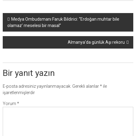
Yazı
Medya Ombudsmanı Faruk Bildirici: “Erdoğan muhtar bile
olamaz’ meselesi bir masal”
dolaşımı
Almanya’da günlük Aşı rekoru
Bir yanıt yazın
E-posta adresiniz yayınlanmayacak.
Gerekli alanlar
*
ile
işaretlenmişlerdir
Yorum
*