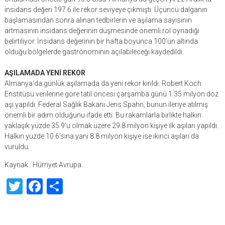
insidans değeri 197.6 ile rekor seviyeye çıkmıştı. Üçüncü dalganın
başlamasından sonra alınan tedbirlerin ve aşılama sayısının
artmasının insidans değerinin düşmesinde önemli rol oynadığı
belirtiliyor. İnsidans değerinin bir hafta boyunca 100’ün altında
olduğu bölgelerde gastronominin açılabileceği kaydedildi.
AŞILAMADA YENİ REKOR
Almanya’da günlük aşılamada da yeni rekor kırıldı. Robert Koch
Enstitüsü verilerine göre tatil öncesi çarşamba günü 1.35 milyon doz
aşı yapıldı. Federal Sağlık Bakanı Jens Spahn, bunun ileriye atılmış
önemli bir adım olduğunu ifade etti. Bu rakamlarla birlikte halkın
yaklaşık yüzde 35.9’u olmak üzere 29.8 milyon kişiye ilk aşıları yapıldı.
Halkın yüzde 10.6’sına yani 8.8 milyon kişiye ise ikinci aşıları da
vuruldu.
Kaynak : Hürriyet Avrupa
Twitter
Facebook
Share