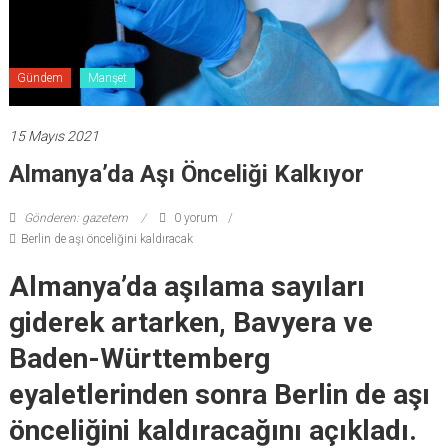
Gündem
Manşet
15 Mayıs 2021
Almanya’da Aşı Önceliği Kalkıyor
Gönderen: gazetem
0 yorum
Berlin de aşı önceliğini kaldıracak
Almanya’da aşılama sayıları
giderek artarken, Bavyera ve
Baden-Württemberg
eyaletlerinden sonra Berlin de aşı
önceliğini kaldıracağını açıkladı.