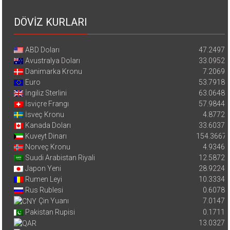
DÖVİZ KURLARI
ABD Doları
47.2497
Avustralya Doları
33.0952
Danimarka Kronu
7.2069
Euro
53.7918
İngiliz Sterlini
63.0648
İsviçre Frangı
57.9844
İsveç Kronu
4.8772
Kanada Doları
33.6037
Kuveyt Dinarı
154.3667
Norveç Kronu
4.9346
Suudi Arabistan Riyali
12.5872
Japon Yeni
28.9224
Rumen Leyi
10.3334
Rus Rublesi
0.6078
Çin Yuanı
7.0147
Pakistan Rupisi
0.1711
13.0327