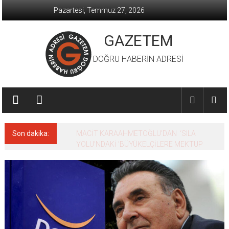
İçeriğe
Pazartesi, Temmuz 27, 2026
geç
GAZETEM
DOĞRU HABERİN ADRESİ
Son dakika:
MACİT KARAAHMETOĞLU’DAN ‘SILA
YOLU’NDAKİ ’BÜYÜKELÇİLERE MEKTUP