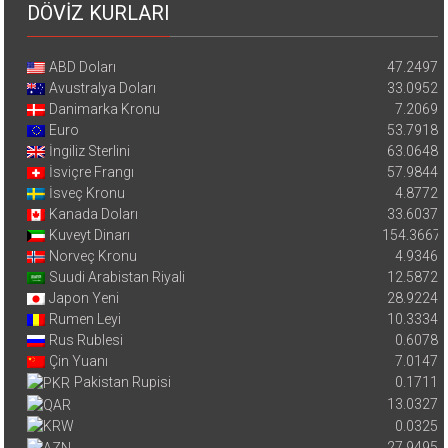
DÖVİZ KURLARI
ABD Doları
47.2497
Avustralya Doları
33.0952
Danimarka Kronu
7.2069
Euro
53.7918
İngiliz Sterlini
63.0648
İsviçre Frangı
57.9844
İsveç Kronu
4.8772
Kanada Doları
33.6037
Kuveyt Dinarı
154.3667
Norveç Kronu
4.9346
Suudi Arabistan Riyali
12.5872
Japon Yeni
28.9224
Rumen Leyi
10.3334
Rus Rublesi
0.6078
Çin Yuanı
7.0147
Pakistan Rupisi
0.1711
13.0327
0.0325
27.9495