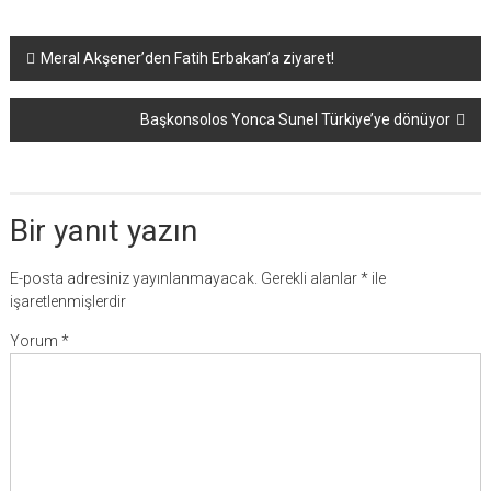
Yazı
Meral Akşener’den Fatih Erbakan’a ziyaret!
dolaşımı
Başkonsolos Yonca Sunel Türkiye’ye dönüyor
Bir yanıt yazın
E-posta adresiniz yayınlanmayacak.
Gerekli alanlar
*
ile
işaretlenmişlerdir
Yorum
*