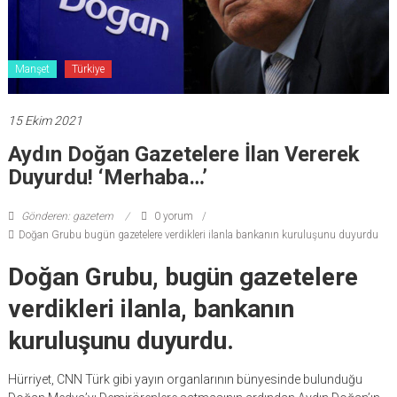
Manşet
Türkiye
15 Ekim 2021
Aydın Doğan Gazetelere İlan Vererek
Duyurdu! ‘Merhaba…’
Gönderen: gazetem
0 yorum
Doğan Grubu bugün gazetelere verdikleri ilanla bankanın kuruluşunu duyurdu
Doğan Grubu, bugün gazetelere
verdikleri ilanla, bankanın
kuruluşunu duyurdu.
Hürriyet, CNN Türk gibi yayın organlarının bünyesinde bulunduğu