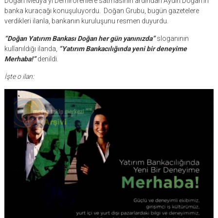
Doğan Medya’yı Demirörenlere satmasının ardından Aydın Doğan’ın
banka kuracağı konuşuluyordu. Doğan Grubu, bugün gazetelere
verdikleri ilanla, bankanın kuruluşunu resmen duyurdu.
“Doğan Yatırım Bankası Doğan her gün yanınızda”
sloganının
kullanıldığı ilanda,
“Yatırım Bankacılığında yeni bir deneyime
Merhaba!”
denildi.
İşte o ilan: