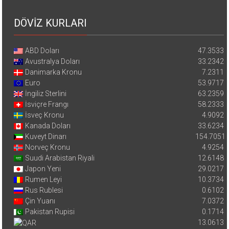
DÖVİZ KURLARI
ABD Doları
47.3533
Avustralya Doları
33.2342
Danimarka Kronu
7.2311
Euro
53.9717
İngiliz Sterlini
63.2359
İsviçre Frangı
58.2333
İsveç Kronu
4.9092
Kanada Doları
33.6234
Kuveyt Dinarı
154.7051
Norveç Kronu
4.9254
Suudi Arabistan Riyali
12.6148
Japon Yeni
29.0217
Rumen Leyi
10.3734
Rus Rublesi
0.6102
Çin Yuanı
7.0372
Pakistan Rupisi
0.1714
13.0613