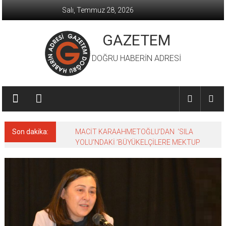
İçeriğe
Salı, Temmuz 28, 2026
geç
GAZETEM
DOĞRU HABERİN ADRESİ
Son dakika:
MACİT KARAAHMETOĞLU’DAN ‘SILA
YOLU’NDAKİ ’BÜYÜKELÇİLERE MEKTUP