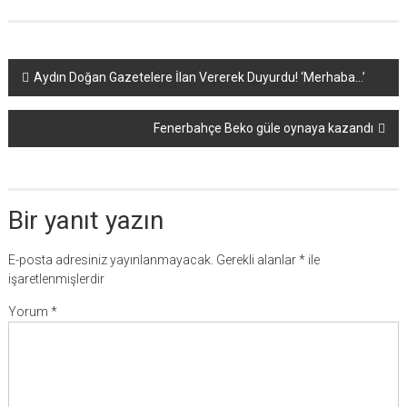
Yazı
Aydın Doğan Gazetelere İlan Vererek Duyurdu! ‘Merhaba…’
dolaşımı
Fenerbahçe Beko güle oynaya kazandı
Bir yanıt yazın
E-posta adresiniz yayınlanmayacak.
Gerekli alanlar
*
ile
işaretlenmişlerdir
Yorum
*