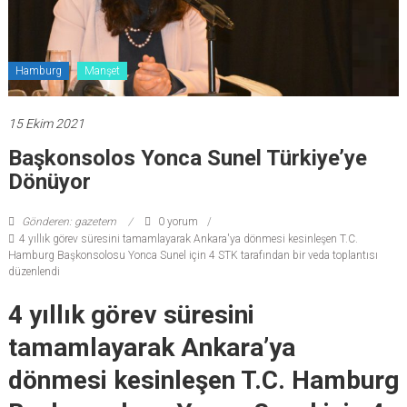
Hamburg
Manşet
15 Ekim 2021
Başkonsolos Yonca Sunel Türkiye’ye
Dönüyor
Gönderen: gazetem
0 yorum
4 yıllık görev süresini tamamlayarak Ankara'ya dönmesi kesinleşen T.C.
Hamburg Başkonsolosu Yonca Sunel için 4 STK tarafından bir veda toplantısı
düzenlendi
4 yıllık görev süresini
tamamlayarak Ankara’ya
dönmesi kesinleşen T.C. Hamburg