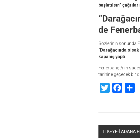
başlatılsın” çağrıla
“Darağacı
de Fenerba
Sözlerinin sonunda Fe
“
Darağacında olsak 
kapanış yaptı.
Fenerbahçe’nin sadece
tarihine geçecek bir d
Twitte
Fac
S
Yazı
KEYF-İ ADANA 