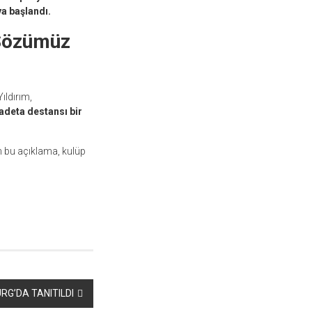
ya başlandı.
 Sözümüz
ıldırım,
adeta destansı bir
n bu açıklama, kulüp
RG’DA TANITILDI