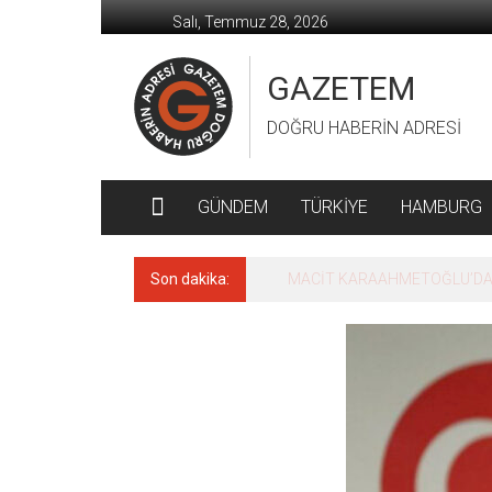
İçeriğe
Salı, Temmuz 28, 2026
geç
GAZETEM
DOĞRU HABERİN ADRESİ
GÜNDEM
TÜRKİYE
HAMBURG
Son dakika:
MACİT KARAAHMETOĞLU’DAN