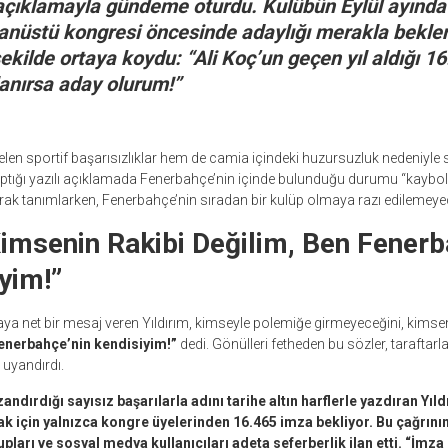
 açıklamayla gündeme oturdu. Kulübün Eylül ayında
anüstü kongresi öncesinde adaylığı merakla beklen
 şekilde ortaya koydu: “Ali Koç’un geçen yıl aldığı 1
lanırsa aday olurum!”
n sportif başarısızlıklar hem de camia içindeki huzursuzluk nedeniyle
yaptığı yazılı açıklamada Fenerbahçe’nin içinde bulunduğu durumu “kaybol
rak tanımlarken, Fenerbahçe’nin sıradan bir kulüp olmaya razı edilemeyece
imsenin Rakibi Değilim, Ben Fenerb
yim!”
 net bir mesaj veren Yıldırım, kimseyle polemiğe girmeyeceğini, kimsen
enerbahçe’nin kendisiyim!”
dedi. Gönülleri fetheden bu sözler, taraftarl
uyandırdı.
ndırdığı sayısız başarılarla adını tarihe altın harflerle yazdıran Yıl
k için yalnızca kongre üyelerinden 16.465 imza bekliyor. Bu çağrının
grupları ve sosyal medya kullanıcıları adeta seferberlik ilan etti. “İ