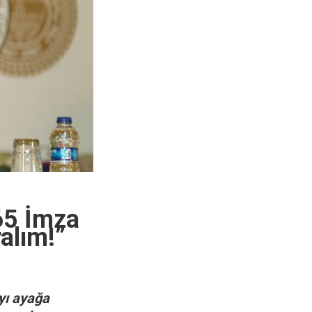
465 İmza
alım!”
ayı ayağa