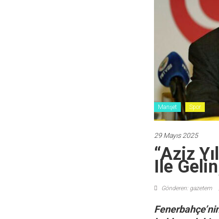
Manşet
Spor
29 Mayıs 2025
“Aziz Yı
Ile Geli
Gönderen: gazetem
Fenerbahçe’nin 