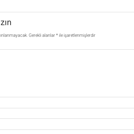
azın
yınlanmayacak.
Gerekli alanlar
*
ile işaretlenmişlerdir