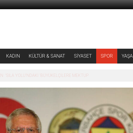
KADIN
KÜLTÜR & SANAT
SİYASET
SPOR
YAŞ
 ‘SILA YOLU’NDAKİ ’BÜYÜKELÇİLERE MEKTUP