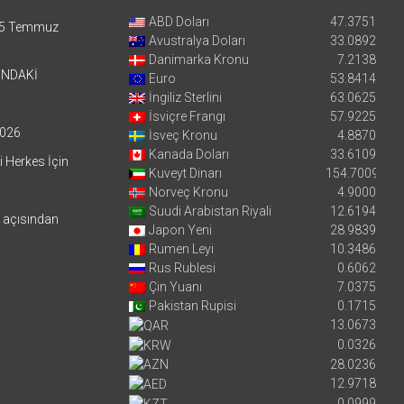
ABD Doları
47.3751
5 Temmuz
Avustralya Doları
33.0892
Danimarka Kronu
7.2138
’NDAKİ
Euro
53.8414
İngiliz Sterlini
63.0625
İsviçre Frangı
57.9225
026
İsveç Kronu
4.8870
Kanada Doları
33.6109
i Herkes İçin
Kuveyt Dinarı
154.7009
Norveç Kronu
4.9000
Suudi Arabistan Riyali
12.6194
i açısından
Japon Yeni
28.9839
Rumen Leyi
10.3486
Rus Rublesi
0.6062
Çin Yuanı
7.0375
Pakistan Rupisi
0.1715
13.0673
0.0326
28.0236
12.9718
0.0999