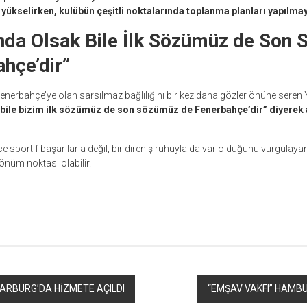
rı yükselirken, kulübün çeşitli noktalarında toplanma planları yapılma
nda Olsak Bile İlk Sözümüz de Son
hçe’dir”
nerbahçe’ye olan sarsılmaz bağlılığını bir kez daha gözler önüne seren Y
bile bizim ilk sözümüz de son sözümüz de Fenerbahçe’dir” diyerek 
 sportif başarılarla değil, bir direniş ruhuyla da var olduğunu vurgulaya
önüm noktası olabilir.
r
ebook
hare
HARBURG’DA HİZMETE AÇILDI
“EMŞAV VAKFI” HAMBU