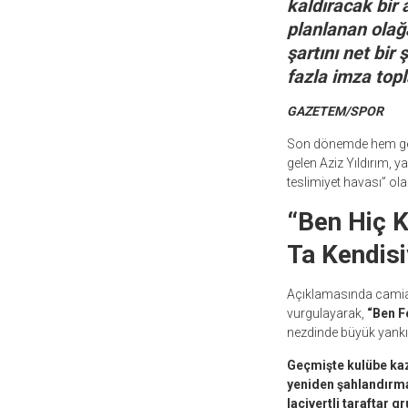
kaldıracak bir
planlanan olağ
şartını net bir
fazla imza top
GAZETEM/SPOR
Son dönemde hem gele
gelen Aziz Yıldırım, 
teslimiyet havası” ola
“Ben Hiç K
Ta Kendisi
Açıklamasında camiaya
vurgulayarak,
“Ben F
nezdinde büyük yankı 
Geçmişte kulübe kaza
yeniden şahlandırma
lacivertli taraftar 