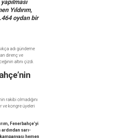
 yapılması
en Yıldırım,
6.464 oydan bir
 sıkça adı gündeme
an direnç ve
ğinin altını çizdi.
ahçe’nin
in rakibi olmadığını
ar ve kongre üyeleri
dırım, Fenerbahçe’yi
 ardından sarı-
mza kampanyası hemen