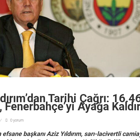
ldırım’dan Tarihi Çağrı: 16.
n, Fenerbahçe’yi Ayağa Kaldır
0 yorum
efsane başkanı Aziz Yıldırım, sarı-lacivertli cami