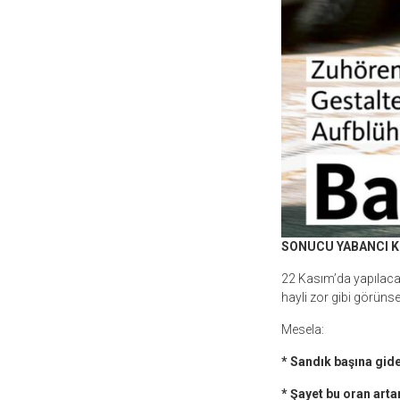
SONUCU YABANCI K
22 Kasım’da yapılac
hayli zor gibi görünse
Mesela:
* Sandık başına gid
* Şayet bu oran art