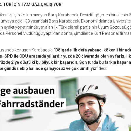
. TUR İÇİN TAM GAZ ÇALIŞIYOR
anlığı için kolları sıvayan Barış Karabacak, Denizlili göçmen bir ailenin 
ünyaya geldi. 33 yaşındaki Barış Karabacak, Ekonomi dalında Üniversite 
 eyalet yönetiminde yer alan ilk Türk olarak partisinin Uyum Sözcüsü gö
da Personel Müdürlüğü yaptıktan sonra, şimdilerde Kurt Personal firmas
konusunda konuşan Karabacak,
“Bölgede ilk defa yabancı kökenli bir ad
tı. SPD ile CDU arasında yıllardır yüzde 20 civarında olan oy farkı, il
 yüzde 2’ye düştü ki bu büyük bir başarıdır. Son turda bu farkın kapa
e gündüz ekip halinde çalışıyoruz ve çok ümitliyiz
” dedi.