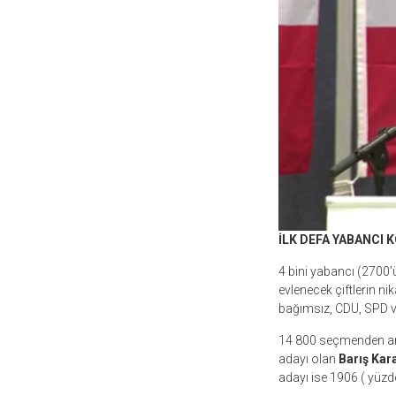
İLK DEFA YABANCI K
4 bini yabancı (2700’
evlenecek çiftlerin ni
bağımsız, CDU, SPD ve
14 800 seçmenden anca
adayı olan
Barış Kar
adayı ise 1906 ( yüzd