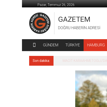
İçeriğe
Pazar, Temmuz 26, 2026
geç
GAZETEM
DOĞRU HABERİN ADRESİ
GÜNDEM
TÜRKİYE
HAMBURG
Son dakika:
MACİT KARAAHMETOĞLU’DAN