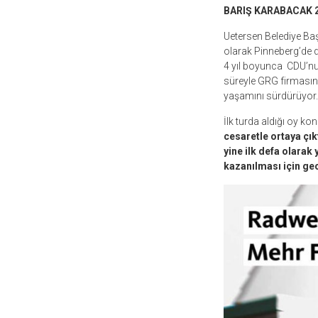
BARIŞ KARABACAK 2
Uetersen Belediye Başk
olarak Pinneberg’de d
4 yıl boyunca CDU’nun
süreyle GRG firmasın
yaşamını sürdürüyor.
İlk turda aldığı oy 
cesaretle ortaya çık
yine ilk defa olarak
kazanılması için gec