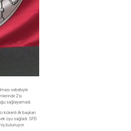
lması sebebiyle
mlerinde 2’si
nluğu sağlayamadı.
ı kökenli ilk başkan
sek oyu sağladı. SPD
miş bulunuyor.