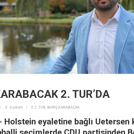
KARABACAK 2. TUR’DA
0 yorum
2. TUR
,
BARIŞ KARABACAK
 Holstein eyaletine bağlı Uetersen 
halli seçimlerde CDU partisinden B