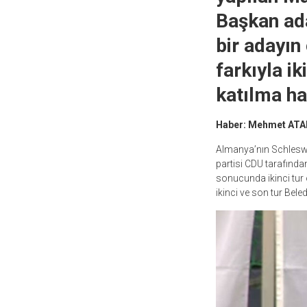
Başkan ada
bir adayın
farkıyla ik
katılma hak
Haber: Mehmet ATA
Almanya’nın Schleswig
partisi CDU tarafında
sonucunda ikinci tur o
ikinci ve son tur Bel