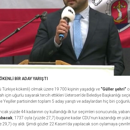
ÖKENLİ BİR ADAY YARIŞTI
ü Türkiye kökenli) olmak üzere 19 700 kişinin yaşadığı ve
“Güller şehri”
o
kah için uğurlu sayarak tercih ettikleri Uetersen’de Belediye Başkanlığı seçi
 Yeşiller partisinden toplam 5 aday yarıştı ve adaylardan hiç biri çoğu
k yüzde 44 kadarının oy kullandığı ilk tur seçimleri sonucunda, yabanc
abacak
, 1737 oyla (yüzde 27,7) bugüne kadar CDU’nun kazandığı en yük
e 29,7) oy aldı. Şimdi gözler 22 Kasım’da yapılacak son oylamaya çevril