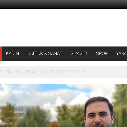
KADIN
KÜLTÜR & SANAT
SİYASET
SPOR
YAŞ
 ‘SILA YOLU’NDAKİ ’BÜYÜKELÇİLERE MEKTUP