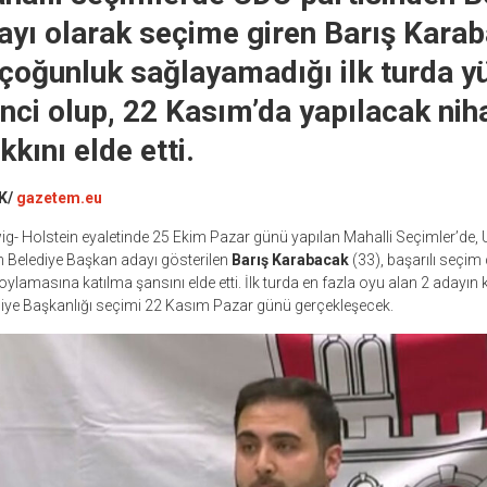
yı olarak seçime giren Barış Karab
 çoğunluk sağlayamadığı ilk turda y
inci olup, 22 Kasım’da yapılacak nih
kını elde etti.
K/
gazetem.eu
- Holstein eyaletinde 25 Ekim Pazar günü yapılan Mahalli Seçimler’de, 
n Belediye Başkan adayı gösterilen
Barış Karabacak
(33), başarılı seçim
ylamasına katılma şansını elde etti. İlk turda en fazla oyu alan 2 adayın k
ediye Başkanlığı seçimi 22 Kasım Pazar günü gerçekleşecek.