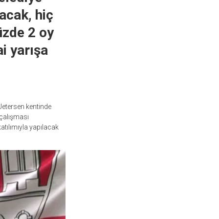
acak, hiç
üzde 2 oy
ai yarışa
Uetersen kentinde
 çalışması
atılımıyla yapılacak