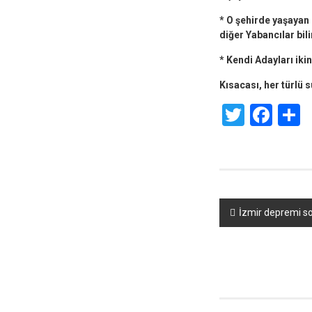
* O şehirde yaşayan 
diğer Yabancılar bili
* Kendi Adayları iki
Kısacası, her türlü 
Twitte
Fac
S
Yazı
İzmir depremi so
dolaşımı