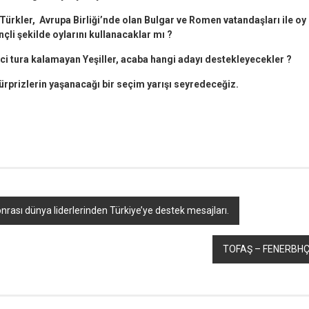
Türkler, Avrupa Birliği’nde olan Bulgar ve Romen vatandaşları ile oy
nçli şekilde oylarını kullanacaklar mı ?
nci tura kalamayan Yeşiller, acaba hangi adayı destekleyecekler ?
sürprizlerin yaşanacağı bir seçim yarışı seyredeceğiz.
r
ebook
hare
nrası dünya liderlerinden Türkiye’ye destek mesajları.
TOFAŞ – FENERBHÇ