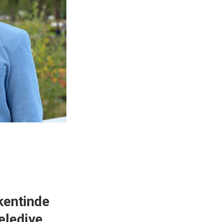
kentinde
elediye