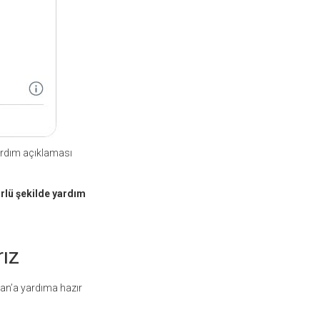
ardım açıklaması
rlü şekilde yardım
ız
tan’a yardıma hazır