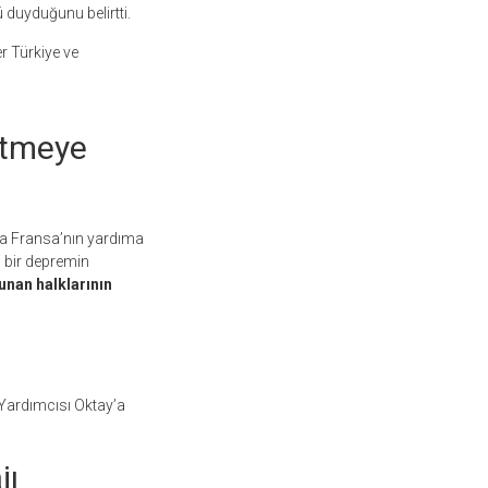
 duyduğunu belirtti.
r Türkiye ve
etmeye
da Fransa’nın yardıma
i bir depremin
unan halklarının
Yardımcısı Oktay’a
jı