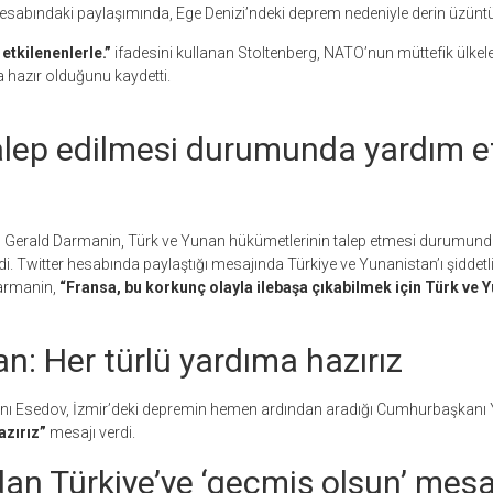
hesabındaki paylaşımında, Ege Denizi’ndeki deprem nedeniyle derin üzüntü
tkilenenlerle.”
ifadesini kullanan Stoltenberg, NATO’nun müttefik ülkele
 hazır olduğunu kaydetti.
alep edilmesi durumunda yardım 
nı Gerald Darmanin, Türk ve Yunan hükümetlerinin talep etmesi durumun
i. Twitter hesabında paylaştığı mesajında Türkiye ve Yunanistan’ı şiddetl
Darmanin,
“Fransa, bu korkunç olayla ilebaşa çıkabilmek için Türk ve Y
n: Her türlü yardıma hazırız
ı Esedov, İzmir’deki depremin hemen ardından aradığı Cumhurbaşkanı 
azırız”
mesajı verdi.
an Türkiye’ye ‘geçmiş olsun’ mesa