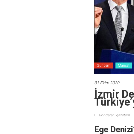
Gündem
Manşet
31 Ekim 2020
İzmir D
Türkiye’
Gönderen: gazetem
Ege Denizi