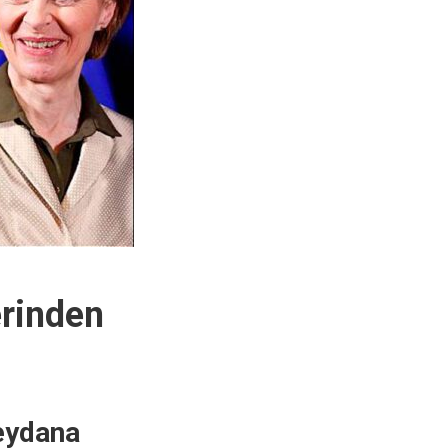
erinden
meydana