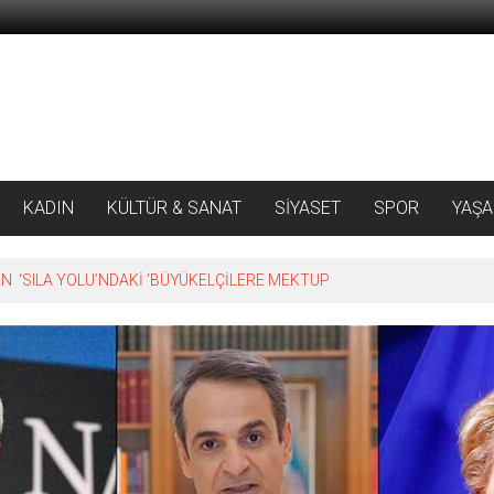
KADIN
KÜLTÜR & SANAT
SİYASET
SPOR
YAŞ
 ‘SILA YOLU’NDAKİ ’BÜYÜKELÇİLERE MEKTUP