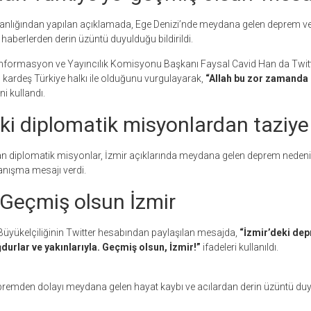
akanlığından yapılan açıklamada, Ege Denizi’nde meydana gelen deprem ve
li haberlerden derin üzüntü duyulduğu bildirildi.
formasyon ve Yayıncılık Komisyonu Başkanı Faysal Cavid Han da Twitte
 kardeş Türkiye halkı ile olduğunu vurgulayarak,
“Allah bu zor zamanda 
ni kullandı.
ki diplomatik misyonlardan taziye
an diplomatik misyonlar, İzmir açıklarında meydana gelen deprem neden
ayanışma mesajı verdi.
Geçmiş olsun İzmir
üyükelçiliğinin Twitter hesabından paylaşılan mesajda,
“İzmir’deki de
urlar ve yakınlarıyla. Geçmiş olsun, İzmir!”
ifadeleri kullanıldı.
premden dolayı meydana gelen hayat kaybı ve acılardan derin üzüntü duyd