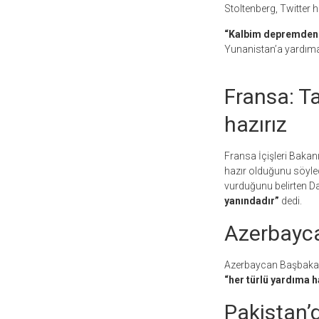
Stoltenberg, Twitter 
“Kalbim depremden e
Yunanistan’a yardıma
Fransa: T
hazırız
Fransa İçişleri Baka
hazır olduğunu söyled
vurduğunu belirten 
yanındadır”
dedi.
Azerbayca
Azerbaycan Başbakan
“her türlü yardıma h
Pakistan’d