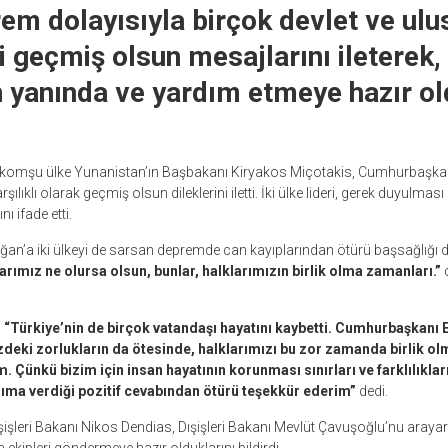
em dolayısıyla birçok devlet ve ulu
ri geçmiş olsun mesajlarını ileterek,
n yanında ve yardım etmeye hazır ol
 komşu ülke Yunanistan’ın Başbakanı Kiryakos Miçotakis, Cumhurbaşka
ılıklı olarak geçmiş olsun dileklerini iletti. İki ülke lideri, gerek duyulmas
ı ifade etti.
’a iki ülkeyi de sarsan depremde can kayıplarından ötürü başsağlığı dil
larımız ne olursa olsun, bunlar, halklarımızın birlik olma zamanları.”
d
,
“Türkiye’nin de birçok vatandaşı hayatını kaybetti. Cumhurbaşkanı E
izdeki zorlukların da ötesinde, halklarımızı bu zor zamanda birlik o
 Çünkü bizim için insan hayatının korunması sınırları ve farklılıklar
ıma verdiği pozitif cevabından ötürü teşekkür ederim”
dedi.
işleri Bakanı Nikos Dendias, Dışişleri Bakanı Mevlüt Çavuşoğlu’nu araya