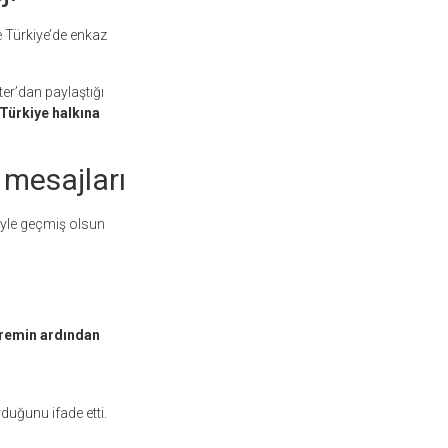
 Türkiye’de enkaz
r’dan paylaştığı
Türkiye halkına
 mesajları
iyle geçmiş olsun
premin ardından
uğunu ifade etti.