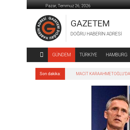
İçeriğe
Pazar, Temmuz 26, 2026
geç
GAZETEM
DOĞRU HABERİN ADRESİ
GÜNDEM
TÜRKİYE
HAMBURG
Son dakika:
MACİT KARAAHMETOĞLU’DAN