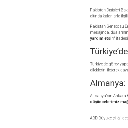
Pakistan Dışişleri B
altında kalanlarla ilgi
Pakistan Senatosu En
mesajında, dualarının
yardım etsin”
ifadesi
Türkiye’de
Türkiye’de görev yap
dileklerini ileterek d
Almanya: 
Almanya’nın Ankara B
düşüncelerimiz mağd
ABD Büyükelçiliği, de