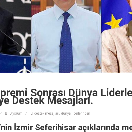
epremi Sonrası Dünya Liderl
ye Destek Mesajları.
0 yorum
destek mesajları
,
dünya liderlerinden
’nin İzmir Seferihisar açıklarında 