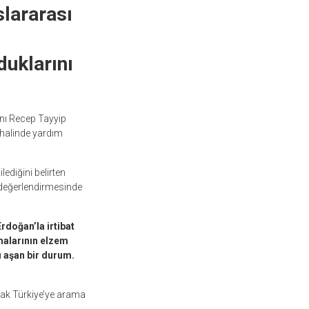
slararası
duklarını
nı Recep Tayyip
ı halinde yardım
ediğini belirten
eğerlendirmesinde
rdoğan’la irtibat
lmalarının elzem
ı aşan bir durum.
rak Türkiye’ye arama