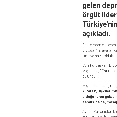
gelen depr
örgüt lide
Türkiye’ni
açıkladı.
Depremden etkilenen
Erdoğan’ı arayarak karş
etmeye hazır oldukların
Cumhurbaşkanı Erdoğan
Miçotakis,
“Farklılık
bulundu.
Miçotakis mesajında
kurarak, ilişkilerim
olduğunu vurguladım.
Kendisine de, mesaj
Ayrıca Yunanistan Dış