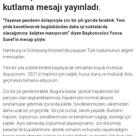
kutlama mesajı yayınladı
.
“Yaşanan pandemi dolayısıyla zor bir yılı geride bıraktık. Yeni
yılda kenetlenerek bugünkünden daha iyi noktalarda
olacağımıza kalpten inanıyorum” diyen Başkonsolos Yonca
Sunel’in mesajı şöyle:
Hamburg ve Schleswig-Holstein’da yaşayan Türk toplumunun değerli
mensupları,
Yeni bir yıla sizlerle birlikte başlayacak olmaktan büyük mutluluk
duyuyorum. 2021’in hepimiz için sağlık, huzur, barış ve mutluluk dolu
geçmesini temenni ediyorum.
Zor bir yılı geride bıraktık. Bugüne kadar günlük hayatımızın bir
parçası olan alışkanlıklarımıza, hayatımızın normal akışına
sınırlamalar getirmek zorunda kaldık. Sevdiklerimizden, ülkemizden
daha uzak bir yıl geçirdik. Birçok zorluk, sıkıntı yaşadık. Bunların
hepsini, toplumun, sevdiklerimizin ve kendimizin sağlığı, esenliği için
yaptık. Aynı zamanda, toplumsal dayanışmanın, zor durumda
kalanlar ile büyüklerimize destek olmanın ve burada sayamadığım
birçok meziyetimizin aslında ne kadar değerli ve önemli olduğunu bir