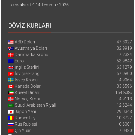
emsalsizdir”
14 Temmuz 2026
DÖVİZ KURLARI
ABD Doları
47.3927
Avustralya Doları
32.9919
Danimarka Kronu
7.2334
Euro
53.9842
İngiliz Sterlini
63.1279
İsviçre Frangı
57.9800
İsveç Kronu
4.9064
Kanada Doları
33.6596
Kuveyt Dinarı
154.8087
Norveç Kronu
4.9113
Suudi Arabistan Riyali
12.6244
Japon Yeni
29.0343
Rumen Leyi
10.3727
Rus Rublesi
0.6001
Çin Yuanı
7.0430