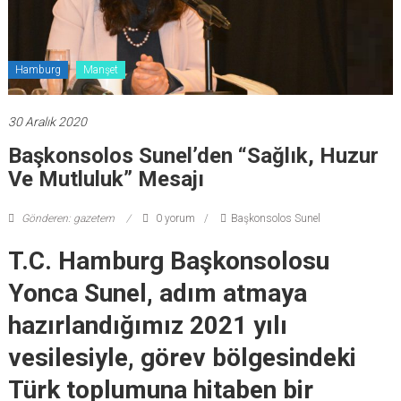
Hamburg
Manşet
30 Aralık 2020
Başkonsolos Sunel’den “sağlık, Huzur
Ve Mutluluk” Mesajı
Gönderen: gazetem
0 yorum
Başkonsolos Sunel
T.C. Hamburg Başkonsolosu
Yonca Sunel, adım atmaya
hazırlandığımız 2021 yılı
vesilesiyle, görev bölgesindeki
Türk toplumuna hitaben bir