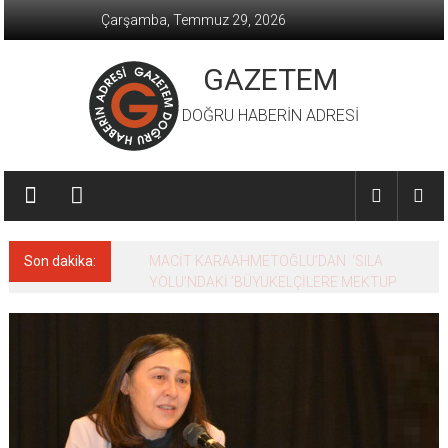
İçeriğe
Çarşamba, Temmuz 29, 2026
geç
GAZETEM
DOĞRU HABERİN ADRESİ
Son dakika:
MACİT KARAAHMETOĞLU’DAN ‘SILA
YOLU’NDAKİ ’BÜYÜKELÇİLERE MEKTUP