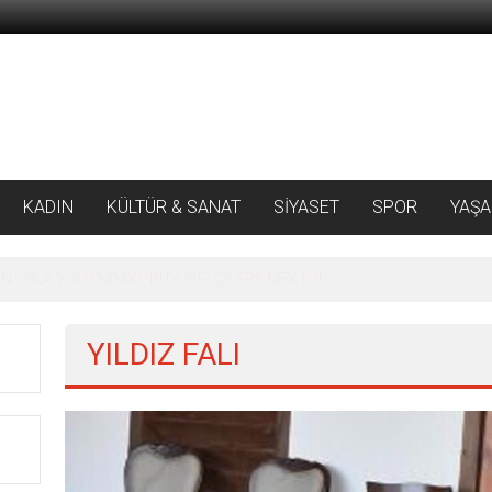
KADIN
KÜLTÜR & SANAT
SİYASET
SPOR
YAŞ
 ‘SILA YOLU’NDAKİ ’BÜYÜKELÇİLERE MEKTUP
YILDIZ FALI