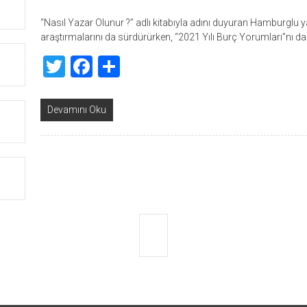
“Nasıl Yazar Olunur ?” adlı kitabıyla adını duyuran Hamburglu y
araştırmalarını da sürdürürken, “2021 Yılı Burç Yorumları”nı d
Twitter
Facebook
Share
Devamını Oku