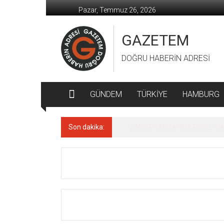
İçeriğe
Pazar, Temmuz 26, 2026
geç
GAZETEM
DOĞRU HABERİN ADRESİ
GÜNDEM
TÜRKİYE
HAMBURG
Son dakika:
MACİT KARAAHMETOĞLU’DAN