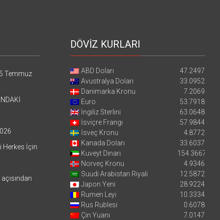
DÖVİZ KURLARI
ABD Doları
47.2497
5 Temmuz
Avustralya Doları
33.0952
Danimarka Kronu
7.2069
’NDAKİ
Euro
53.7918
İngiliz Sterlini
63.0648
İsviçre Frangı
57.9844
026
İsveç Kronu
4.8772
Kanada Doları
33.6037
i Herkes İçin
Kuveyt Dinarı
154.3667
Norveç Kronu
4.9346
Suudi Arabistan Riyali
12.5872
i açısından
Japon Yeni
28.9224
Rumen Leyi
10.3334
Rus Rublesi
0.6078
Çin Yuanı
7.0147