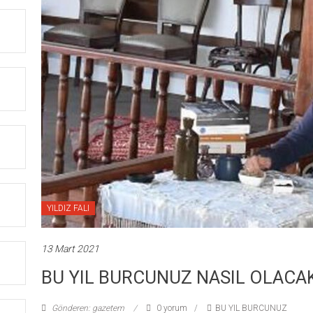
YILDIZ FALI
13 Mart 2021
BU YIL BURCUNUZ NASIL OLACAK
Gönderen: gazetem
0 yorum
BU YIL BURCUNUZ