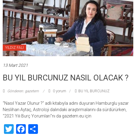
YILDIZ FALI
13 Mart 2021
BU YIL BURCUNUZ NASIL OLACAK ?
Gönderen: gazetem
0 yorum
BU YIL BURCUNUZ
“Nasıl Yazar Olunur ?” adlı kitabıyla adını duyuran Hamburglu yazar
Neslihan Aytaç, Astroloji dalındaki araştırmalarını da sürdürürken,
“2021 Yılı Burç Yorumları”nı da gazetem.eu için
Twitter
Facebook
Share