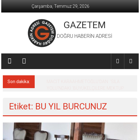
İçeriğe
Çarşamba, Temmuz 29, 2026
geç
GAZETEM
DOĞRU HABERİN ADRESİ
Son dakika:
MACİT KARAAHMETOĞLU’DAN ‘SILA
YOLU’NDAKİ ’BÜYÜKELÇİLERE MEKTUP
Etiket: BU YIL BURCUNUZ