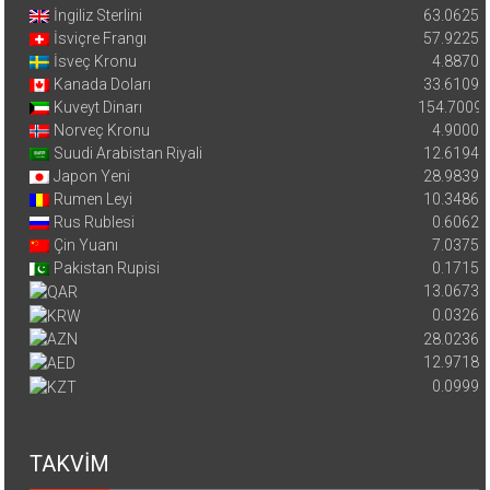
İngiliz Sterlini
63.0625
İsviçre Frangı
57.9225
İsveç Kronu
4.8870
Kanada Doları
33.6109
Kuveyt Dinarı
154.7009
Norveç Kronu
4.9000
Suudi Arabistan Riyali
12.6194
Japon Yeni
28.9839
Rumen Leyi
10.3486
Rus Rublesi
0.6062
Çin Yuanı
7.0375
Pakistan Rupisi
0.1715
13.0673
0.0326
28.0236
12.9718
0.0999
TAKVİM