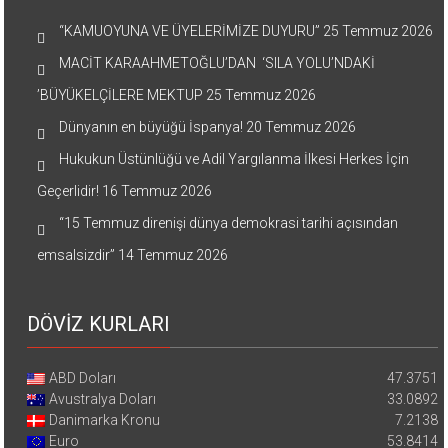
“KAMUOYUNA VE ÜYELERİMİZE DUYURU”
25 Temmuz 2026
MACİT KARAAHMETOĞLU’DAN ‘SILA YOLU’NDAKİ
’BÜYÜKELÇİLERE MEKTUP
25 Temmuz 2026
Dünyanın en büyüğü İspanya!
20 Temmuz 2026
Hukukun Üstünlüğü ve Adil Yargılanma İlkesi Herkes İçin
Geçerlidir!
16 Temmuz 2026
“15 Temmuz direnişi dünya demokrasi tarihi açısından
emsalsizdir”
14 Temmuz 2026
DÖVİZ KURLARI
ABD Doları
47.3751
Avustralya Doları
33.0892
Danimarka Kronu
7.2138
Euro
53.8414