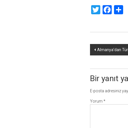
Twitte
Fac
S
Yazı
Almanya’dan Tür
dolaşımı
Bir yanıt y
E-posta adresiniz ya
Yorum
*