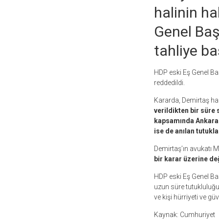
halinin ha
Genel Baş
tahliye ba
HDP eski Eş Genel Başk
reddedildi.
Kararda, Demirtaş ha
verildikten bir süre
kapsamında Ankara 
ise de anılan tutukl
Demirtaş’ın avukatı 
bir karar üzerine değ
HDP eski Eş Genel Ba
uzun süre tutukluluğun
ve kişi hürriyeti ve güv
Kaynak: Cumhuriyet