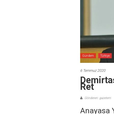
Gündem
Türkiye
6 Temmuz 2020
Demirtaş
Ret
Gönderen: gazetem
Anayasa Y