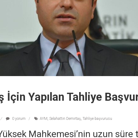
 İçin Yapılan Tahliye Başv
0 yorum
AYM
,
Selahattin Demirtaş
,
Tahliye başvurusu
üksek Mahkemesi’nin uzun süre t