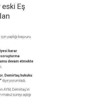
 eski Eş
lan
 için yaptığı başvuru
iyesi karar
r soruşturma
urumu devam etmekte
i
.
yor. Demirtaş hukuku
ü”
diye yorumladı
.
on AYM, Demirtaş’ın
n makul süreyi aştığı