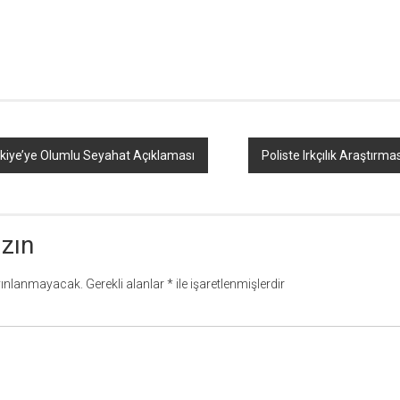
r
ebook
hare
kiye’ye Olumlu Seyahat Açıklaması
Poliste Irkçılık Araştırmas
azın
yınlanmayacak.
Gerekli alanlar
*
ile işaretlenmişlerdir