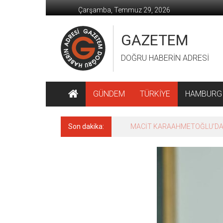
İçeriğe
Çarşamba, Temmuz 29, 2026
geç
GAZETEM
DOĞRU HABERİN ADRESİ
GÜNDEM
TÜRKİYE
HAMBURG
Son dakika:
MACİT KARAAHMETOĞLU’DAN