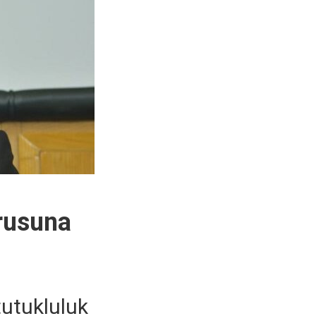
urusuna
utukluluk