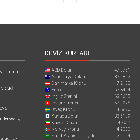
DÖVİZ KURLARI
ABD Doları
47.3751
5 Temmuz
Avustralya Doları
33.0892
Danimarka Kronu
7.2138
’NDAKİ
Euro
53.8414
İngiliz Sterlini
63.0625
İsviçre Frangı
57.9225
026
İsveç Kronu
4.8870
Kanada Doları
33.6109
i Herkes İçin
Kuveyt Dinarı
154.7009
Norveç Kronu
4.9000
Suudi Arabistan Riyali
12.6194
i açısından