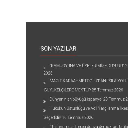
SON YAZILAR
“KAMUOYUNA VE ÜYELERİMİZE DUYURU”
2
2026
MACİT KARAAHMETOĞLU’DAN ‘SILA YOLU
’BÜYÜKELÇİLERE MEKTUP
25 Temmuz 2026
Dünyanın en büyüğü İspanya!
20 Temmuz 2
Hukukun Üstünlüğü ve Adil Yargılanma İlkes
Geçerlidir!
16 Temmuz 2026
“15 Temmuz direnişi dünya demokrasi tarih