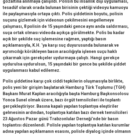
gözaltına alınmaya çalışıldı. Polisin bu insanlık dışı uygulaması,
tesadüf olarak orada bulunan birisinin çektiği videoyu kamuoyu
ile paylaşmasıyla ortaya çıktı. Polis şiddetinin boyutu, polisin
suçunu gizlemek için videonun çekilmesini engellemeye
çalışması, 8 polisin de 15 yaşındaki gence aynı anda saldırması,
suça ortak olması videoda açıkça görülmekte. Polis bu kadar
açık bir şekilde suç işlemesine rağmen, yaptığı basın
açıklamasıyla, K.H. ‘ya karşı suç duyurusunda bulunarak ve
ayrımcılığı körükleyen basın aracılığıyla işlenen suçu haklı
çıkarmak için gerekçeler uydurmaya çalıştı. Hangi gerekçe
uydurulsa uydurulsun, 15 yaşındaki bir gence bu şekilde şiddet
uygulanması kabul edilemez.
Polis şiddetine karşı çok ciddi tepkilerin oluşmasıyla birlikte,
polis yeni bir girişim başlatarak Hamburg Türk Toplumu (TGH)
Başkanı Murat Kaplan aracılığıyla başta Hamburg Başkonsolosu
Yonca Sunel olmak üzere, bazı örgüt temsilcileri ile toplantı
gerçekleştiriyor. Basına kapalı yapılan toplantıya eleştiriler
gelmesinin ardından, toplantıya katılan bazı dernek temsilcileri
23 Ağustos Pazar günü Trabzonlular Derneği’nde bir basın
toplantısı düzenlendi. Polisle yapılan toplantıya katılan kurumlar
adına yapılan açıklamanın esasını, polisle diyalog içinde olmanın