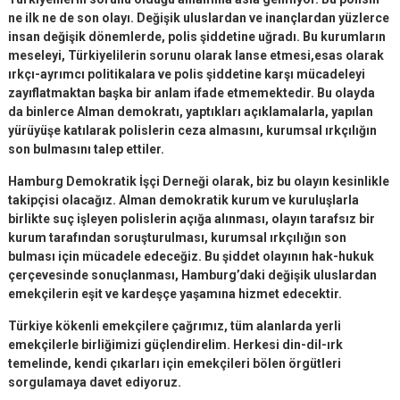
ne ilk ne de son olayı. Değişik uluslardan ve inançlardan yüzlerce
insan değişik dönemlerde, polis şiddetine uğradı. Bu kurumların
meseleyi, Türkiyelilerin sorunu olarak lanse etmesi,esas olarak
ırkçı-ayrımcı politikalara ve polis şiddetine karşı mücadeleyi
zayıflatmaktan başka bir anlam ifade etmemektedir. Bu olayda
da binlerce Alman demokratı, yaptıkları açıklamalarla, yapılan
yürüyüşe katılarak polislerin ceza almasını, kurumsal ırkçılığın
son bulmasını talep ettiler.
Hamburg Demokratik İşçi Derneği olarak, biz bu olayın kesinlikle
takipçisi olacağız. Alman demokratik kurum ve kuruluşlarla
birlikte suç işleyen polislerin açığa alınması, olayın tarafsız bir
kurum tarafından soruşturulması, kurumsal ırkçılığın son
bulması için mücadele edeceğiz. Bu şiddet olayının hak-hukuk
çerçevesinde sonuçlanması, Hamburg’daki değişik uluslardan
emekçilerin eşit ve kardeşçe yaşamına hizmet edecektir.
Türkiye kökenli emekçilere çağrımız, tüm alanlarda yerli
emekçilerle birliğimizi güçlendirelim. Herkesi din-dil-ırk
temelinde, kendi çıkarları için emekçileri bölen örgütleri
sorgulamaya davet ediyoruz.