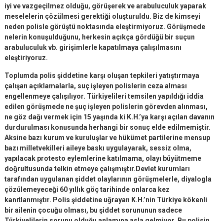
iyi ve vazgeçilmez olduğu, görüşerek ve arabuluculuk yaparak
meselelerin çözülmesi gerektiği oluşturuldu. Biz de kimseyi
neden polisle görüştü noktasında eleştirmiyoruz. Görüşmede
nelerin konuşulduğunu, herkesin açıkça gördüğü bir suçun
arabuluculuk vb. girişimlerle kapatılmaya çalışılmasını
eleştiriyoruz.
Toplumda polis şiddetine karşı oluşan tepkileri yatıştırmaya
çalışan açıklamalarla, suç işleyen polislerin ceza alması
engellenmeye çalışılıyor. Türkiyelileri temsilen yapıldığı iddia
edilen görüşmede ne şuç işleyen polislerin görevden alınması,
ne göz dağı vermek için 15 yaşında ki K.H.’ya karşı açılan davanın
durdurulması konusunda herhangi bir sonuç elde edilmemiştir.
Aksine bazı kurum ve kuruluşlar ve hükümet partilerine mensup
bazı milletvekilleri aileye baskı uygulayarak, sessiz olma,
yapılacak protesto eylemlerine katılmama, olayı büyütmeme
doğrultusunda telkin etmeye çalışmıştır.Devlet kurumları
tarafından uygulanan şiddet olaylarının görüşmelerle, diyalogla
çözülemeyeceği 60 yıllık göç tarihinde onlarca kez
kanıtlanmıştır. Polis şiddetine uğrayan K.H.’nin Türkiye kökenli
bir ailenin çocuğu olması, bu şiddet sorununun sadece
Türkiyelilerin sorunu olduğu anlamına asla gelmiyor. Bu polisin