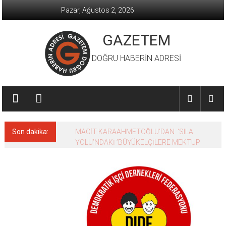
İçeriğe
Pazar, Ağustos 2, 2026
geç
GAZETEM
DOĞRU HABERİN ADRESİ
Son dakika:
MACİT KARAAHMETOĞLU’DAN ‘SILA
YOLU’NDAKİ ’BÜYÜKELÇİLERE MEKTUP