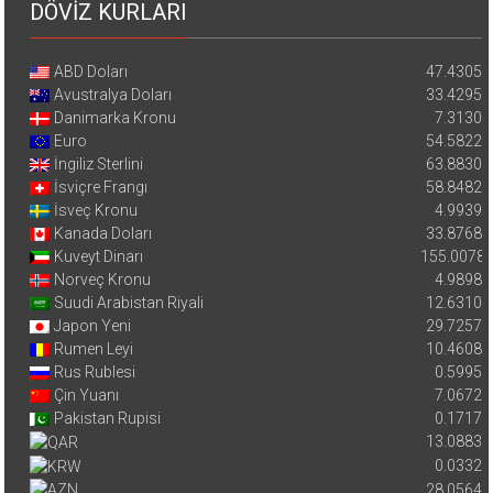
DÖVİZ KURLARI
ABD Doları
47.4305
Avustralya Doları
33.4295
Danimarka Kronu
7.3130
Euro
54.5822
İngiliz Sterlini
63.8830
İsviçre Frangı
58.8482
İsveç Kronu
4.9939
Kanada Doları
33.8768
Kuveyt Dinarı
155.0078
Norveç Kronu
4.9898
Suudi Arabistan Riyali
12.6310
Japon Yeni
29.7257
Rumen Leyi
10.4608
Rus Rublesi
0.5995
Çin Yuanı
7.0672
Pakistan Rupisi
0.1717
13.0883
0.0332
28.0564