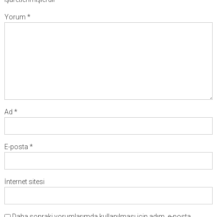
Yorum
*
Ad
*
E-posta
*
İnternet sitesi
Daha sonraki yorumlarımda kullanılması için adım, e-posta