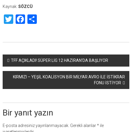
Kaynak:
SÖZCÜ
Twitter
Facebook
Share
Yazı
TFF AÇIKLADI! SÜPER LİG 12 HAZİRAN’DA BAŞLIYOR
dolaşımı
KIRMIZI – YEŞİL KOALİSYON BİR MİLYAR AVRO İLE İSTİKRAR
FONU İSTİYOR
Bir yanıt yazın
E-posta adresiniz yayınlanmayacak.
Gerekli alanlar
*
ile
işaretlenmişlerdir