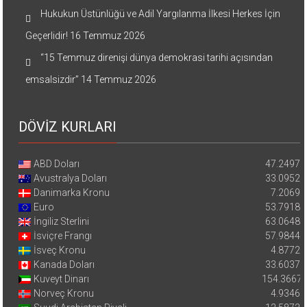
Hukukun Üstünlüğü ve Adil Yargılanma İlkesi Herkes İçin
Geçerlidir!
16 Temmuz 2026
“15 Temmuz direnişi dünya demokrasi tarihi açısından
emsalsizdir”
14 Temmuz 2026
DÖVİZ KURLARI
ABD Doları
47.2497
Avustralya Doları
33.0952
Danimarka Kronu
7.2069
Euro
53.7918
İngiliz Sterlini
63.0648
İsviçre Frangı
57.9844
İsveç Kronu
4.8772
Kanada Doları
33.6037
Kuveyt Dinarı
154.3667
Norveç Kronu
4.9346