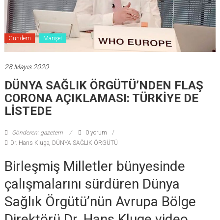
Gündem
Manşet
28 Mayıs 2020
DÜNYA SAĞLIK ÖRGÜTÜ’NDEN FLAŞ
CORONA AÇIKLAMASI: TÜRKİYE DE
LİSTEDE
Gönderen: gazetem
0 yorum
Dr. Hans Kluge
,
DÜNYA SAĞLIK ÖRGÜTÜ
Birleşmiş Milletler bünyesinde
çalışmalarını sürdüren Dünya
Sağlık Örgütü’nün Avrupa Bölge
Direktörü Dr. Hans Kluge video