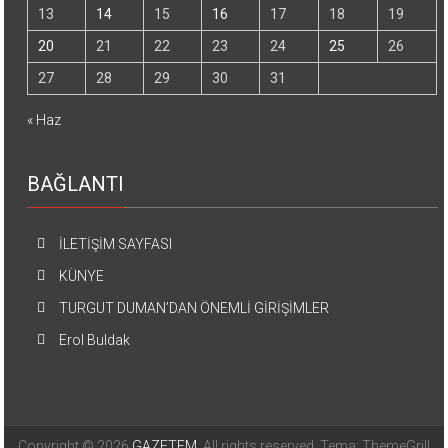
13
14
15
16
17
18
19
20
21
22
23
24
25
26
27
28
29
30
31
« Haz
BAĞLANTI
İLETİŞİM SAYFASI
KÜNYE
TURGUT DUMAN’DAN ÖNEMLİ GİRİŞİMLER
Erol Buldak
Copyright © 2026
GAZETEM
. All rights reserved. Tema: ThemeGrill