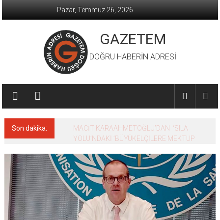
İçeriğe
Pazar, Temmuz 26, 2026
geç
GAZETEM
DOĞRU HABERİN ADRESİ
Son dakika:
MACİT KARAAHMETOĞLU’DAN ‘SILA
YOLU’NDAKİ ’BÜYÜKELÇİLERE MEKTUP