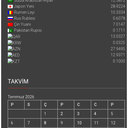
Suudi Arabistan Riyali
12.5872
Japon Yeni
28.9224
Rumen Leyi
10.3334
Rus Rublesi
0.6078
Çin Yuanı
7.0147
Pakistan Rupisi
0.1711
13.0327
0.0325
27.9495
12.9371
0.1000
TAKVİM
Temmuz 2026
P
S
Ç
P
C
C
P
1
2
3
4
5
6
7
8
9
10
11
12