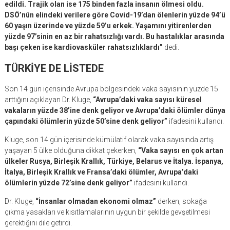
edildi. Trajik olan ise 175 binden fazla insanın ölmesi oldu.
DSÖ’nün elindeki verilere göre Covid-19’dan ölenlerin yüzde 94’ü
60 yaşın üzerinde ve yüzde 59’u erkek. Yaşamını yitirenlerden
yüzde 97’sinin en az bir rahatsızlığı vardı. Bu hastalıklar arasında
başı çeken ise kardiovasküler rahatsızlıklardı”
dedi.
TÜRKİYE DE LİSTEDE
Son 14 gün içerisinde Avrupa bölgesindeki vaka sayısının yüzde 15
arttığını açıklayan Dr. Kluge,
“Avrupa’daki vaka sayısı küresel
vakaların yüzde 38’ine denk geliyor ve Avrupa’daki ölümler dünya
çapındaki ölümlerin yüzde 50’sine denk geliyor”
ifadesini kullandı.
Kluge, son 14 gün içerisinde kümülatif olarak vaka sayısında artış
yaşayan 5 ülke olduğuna dikkat çekerken,
“Vaka sayısı en çok artan
ülkeler Rusya, Birleşik Krallık, Türkiye, Belarus ve İtalya. İspanya,
İtalya, Birleşik Krallık ve Fransa’daki ölümler, Avrupa’daki
ölümlerin yüzde 72’sine denk geliyor”
ifadesini kullandı.
Dr. Kluge,
“İnsanlar olmadan ekonomi olmaz”
derken, sokağa
çıkma yasakları ve kısıtlamalarının uygun bir şekilde gevşetilmesi
gerektiğini dile getirdi.